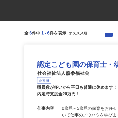
全
6
件中
1
-
6
件を表示
認定こども園の保育士・
社会福祉法人照桑福祉会
正社員
職員数が多いから平日も普通に休めます！
内定時支度金20万円！
仕事内容
0歳児～5歳児の保育をお任