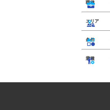
職種
エリア
条件
業種