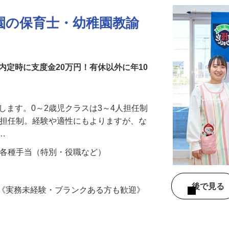
園の保育士・幼稚園教諭
内定時に支度金20万円！有休以外に年10
せします。0～2歳児クラスは3～4人担任制
3人担任制。経験や適性にもよりますが、な
ラ…
00円＋各種手当（特別・役職など）
1
後で見
格《実務未経験・ブランクある方も歓迎》