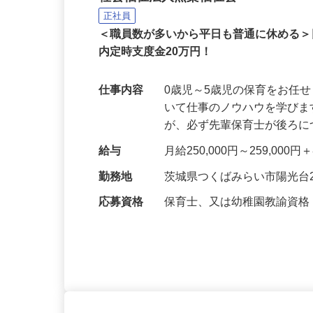
社会福祉法人照桑福祉会
正社員
＜職員数が多いから平日も普通に休める＞
内定時支度金20万円！
仕事内容
0歳児～5歳児の保育をお任
いて仕事のノウハウを学びま
が、必ず先輩保育士が後ろ
給与
月給250,000円～259,0
勤務地
茨城県つくばみらい市陽光台2-
応募資格
保育士、又は幼稚園教諭資