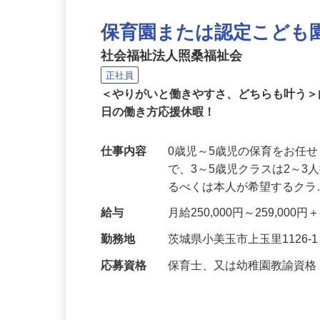
保育園または認定こども
社会福祉法人照桑福祉会
正社員
＜やりがいと働きやすさ、どちらも叶う＞
日の働き方応援休暇！
仕事内容
0歳児～5歳児の保育をお任
で、3～5歳児クラスは2～
るべくは本人が希望するク
給与
月給250,000円～259,0
勤務地
茨城県小美玉市上玉里1126-
応募資格
保育士、又は幼稚園教諭資