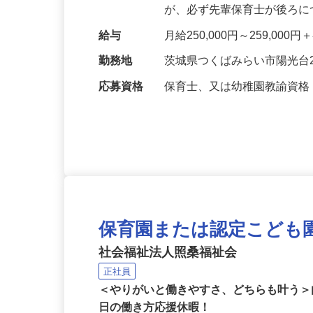
いて仕事のノウハウを学びま
が、必ず先輩保育士が後ろ
給与
月給250,000円～259,0
勤務地
茨城県つくばみらい市陽光台2-
応募資格
保育士、又は幼稚園教諭資
保育園または認定こども
社会福祉法人照桑福祉会
正社員
＜やりがいと働きやすさ、どちらも叶う＞