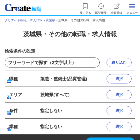
後で見る
閲覧履歴
会員登録
メニュー
クリエイト転職・求人TOP
＞
茨城県
＞
茨城県・その他の転職・求人情報
茨城県・その他の転職・求人情報
検索条件の設定
絞り込む
職種
製造・整備士(品質管理)
選択
エリア
茨城県(すべて)
選択
条件
指定しない
選択
業種
指定しない
選択