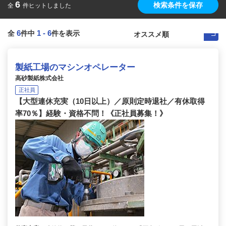
6
検索条件を保存
全
件ヒットしました
6
1
-
6
全
件中
件を表示
製紙工場のマシンオペレーター
高砂製紙株式会社
正社員
【大型連休充実（10日以上）／原則定時退社／有休取得
率70％】経験・資格不問！《正社員募集！》