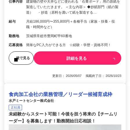
仕事内容
建築物の壁や天井などに使われる「石膏ボード」用の原紙を
製造していただきます。 ＜主な内容＞ ◆抄紙部門（紙の製
造） ・抄造（原料を漉いて紙を製造する…
給与
月給186,000円〜355,800円＋各種手当（家族・扶養・役
職・時間外など）
勤務地
茨城県常総市豊岡町甲60番地
応募資格
簡単なPC入力ができる方 ☆経験・学歴・資格不問！
詳細を見る
後で見る
更新日： 2026/05/07 掲載終了日： 2026/10/23
食肉加工会社の業務管理／リーダー候補育成枠
水戸ミートセンター株式会社
正社員
未経験からスタート可能！今後を担う将来の【チームリ
ーダー】を募集します！勤務開始日応相談！