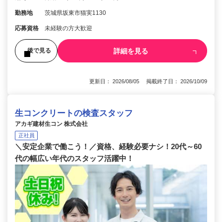
勤務地
茨城県坂東市猫実1130
応募資格
未経験の方大歓迎
詳細を見る
後で見る
更新日： 2026/08/05 掲載終了日： 2026/10/09
生コンクリートの検査スタッフ
アカギ建材生コン 株式会社
正社員
＼安定企業で働こう！／資格、経験必要ナシ！20代～60
代の幅広い年代のスタッフ活躍中！