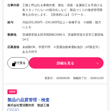
仕事内容
工務と呼ばれる事務作業、製缶・溶接・金属加工を手掛ける
各スタッフたちへの指示出しなど、製品づくりの進捗管理業
務をお任せします。 【具体的には】 ◎データ…
給与
月給203,300円～234,300円以上＋各種手当 ※経験・能力
による
勤務地
茨城県常陸太田市岡田町2088-3、茨城県常陸大宮市工業団地
14-2
応募資格
未経験OK、学歴不問 ※普通自動車運転免許（AT限定可）
ある方尚可
詳細を見る
後で見る
更新日： 2026/05/28 掲載終了日： 2026/11/20
NEW
製品の品質管理・検査
株式会社菅沼製作所 筑波工場