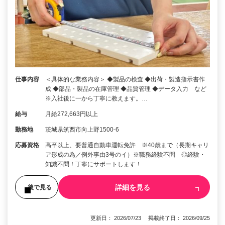
仕事内容
＜具体的な業務内容＞ ◆製品の検査 ◆出荷・製造指示書作
成 ◆部品・製品の在庫管理 ◆品質管理 ◆データ入力 など
※入社後に一から丁寧に教えます。…
給与
月給272,663円以上
勤務地
茨城県筑西市向上野1500-6
応募資格
高卒以上、要普通自動車運転免許 ※40歳まで（長期キャリ
ア形成の為／例外事由3号のイ）※職務経験不問 ◎経験・
知識不問！丁寧にサポートします！
詳細を見る
後で見る
更新日： 2026/07/23 掲載終了日： 2026/09/25