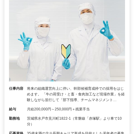
仕事内容
将来の組織運営向上に伴い、幹部候補育成枠での採用をはじ
めます。 「牛の荷受け・と畜・食肉加工など現場作業」を経
験しながら並行して「部下指導、チームマネジメント…
給与
月給200,000円～250,000円＋残業手当
勤務地
茨城県水戸市見川町1822-1（常磐線「赤塚駅」より車で10
分）
応募資格
35歳未満の方※長期キャリア形成を目的とした若年者の募集