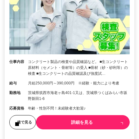
仕事内容
コンクリート製品の検査や品質確認など。 ■生コンクリート
原材料（セメント・骨材等）の受入 ■骨材（砂・砂利等）の
検査 ■生コンクリートの品質確認及び強度試…
給与
月給250,000円～390,000円 ※経験・能力により考慮
勤務地
茨城県筑西市海老ヶ島401-1又は、茨城県つくばみらい市坂
野新田1-6
応募資格
年齢・性別不問！未経験者大歓迎♪
詳細を見る
後で見る