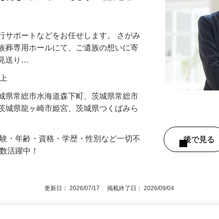
あなたを全力フォローします！勤務地選べ
行サポートなどをお任せします。 さがみ
家族葬専用ホールにて、ご遺族の想いに寄
お見送り…
円以上
茨城県常総市水海道森下町、茨城県常総市
、茨城県龍ヶ崎市姫宮、茨城県つくばみら
経験・年齢・資格・学歴・性別など一切不
後で見
多数活躍中！
更新日： 2026/07/17 掲載終了日： 2026/09/04