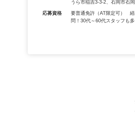
勤務地
茨城県土浦市田中1-6-9、稲
うら市稲吉3-3-2、石岡市石岡
応募資格
要普通免許（AT限定可） 
問！30代～60代スタッフも