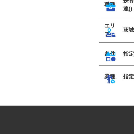
接
職種
連)
エリ
茨
ア
条件
指
業種
指