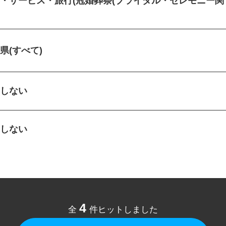
客・サービス・旅行(冠婚葬祭(ブライダル・セレモニー
)
城県(すべて)
定しない
定しない
4
全
件ヒットしました