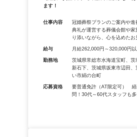
【経験・資格不問！】知識や経験がない
ます！
仕事内容
冠婚葬祭プランのご案内や進
典礼が運営する葬儀会館や
り添いながら、心を込めた
給与
月給262,000円～320,000
勤務地
茨城県常総市水海道宝町、
新石下、茨城県坂東市辺田
い市絹の台町
応募資格
要普通免許（AT限定可） 
問！30代～60代スタッフも