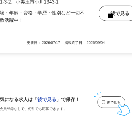
敷郡阿見町荒川本郷大塚2064-2、かすみが
1-3-2、小美玉市小川1343-1
経験・年齢・資格・学歴・性別など一切不
後で見
多数活躍中！
更新日： 2026/07/17 掲載終了日： 2026/09/04
1
気になる求人は
「
後で見る
」で保存！
会員登録なしで、
何件でも応募できます。