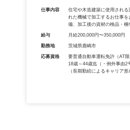
【人材紹介】年間休日120日以上！サポ
仕事内容
住宅や木造建築に使用され
れた機械で加工するお仕事を
備、加工後の資材の検品・
給与
月給200,000円〜350,0
勤務地
茨城県鹿嶋市
応募資格
要普通自動車運転免許（AT
18歳～44歳迄（・例外事
（長期勤続によるキャリア