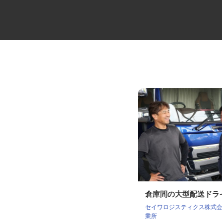
ゴミ収集の4tドライバー
倉庫間の大型配送ド
株式会社土浦関東商事 有限会社総合整
セイワロジスティクス株式