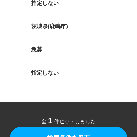
指定しない
茨城県(鹿嶋市)
急募
指定しない
1
全
件ヒットしました