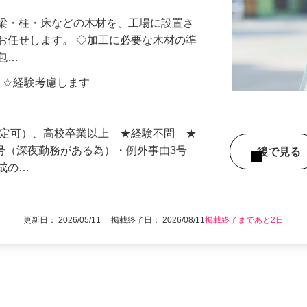
ート体制バッチリの職場！働きやすさ◎
る梁・柱・床などの木材を、工場に設置さ
お任せします。 ◇加工に必要な木材の準
梱包…
00円 ☆経験考慮します
限定可）、高校卒業以上 ★経験不問 ★
由2号（深夜勤務がある為）・例外事由3号
後で見
形成の…
更新日： 2026/05/11 掲載終了日： 2026/08/11
掲載終了まであと2日