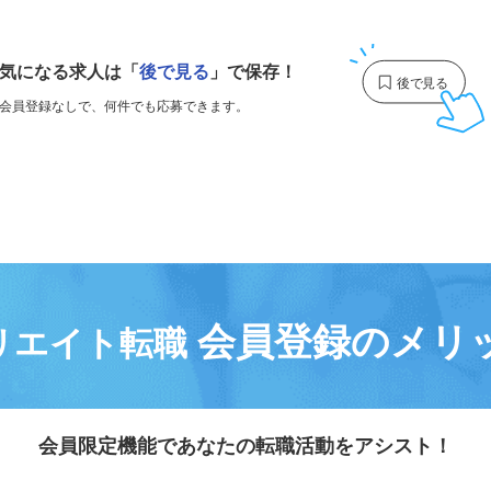
1
気になる求人は
「
後で見る
」で保存！
会員登録なしで、
何件でも応募できます。
会員登録のメリ
リエイト転職