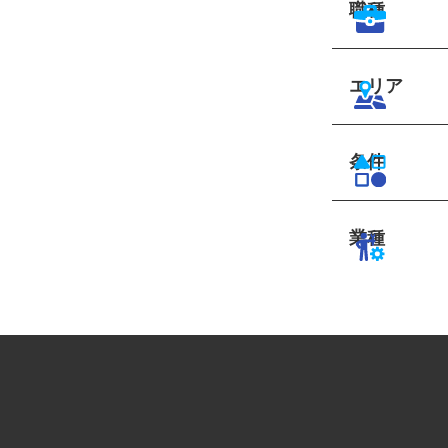
職種
エリア
条件
業種