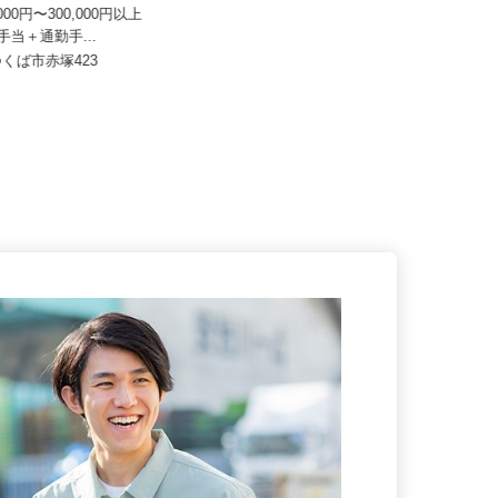
業所
0,000円〜300,000円以上
月給350,000円以上＋各種手当 ＜
て手当＋通勤手...
月収40～50万円以上可...
つくば市赤塚423
茨城県結城郡八千代町平塚4569