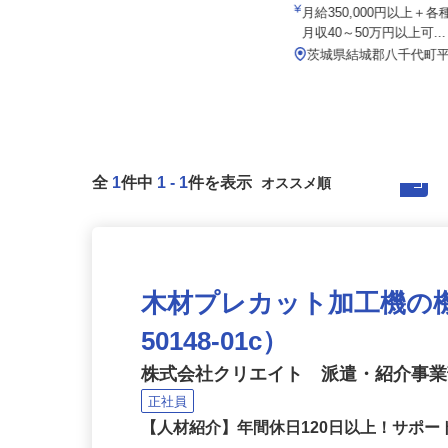
備
業所
月給250,000円〜300,000円以上
月給350,000円以上
（子育て手当＋通勤手...
月収40～50万円以上可..
茨城県つくば市赤塚423
茨城県結城郡八千代町平
全
1
件中
1
-
1
件を表示
木材プレカット加工機の機
50148-01c）
株式会社クリエイト 派遣・紹介事
正社員