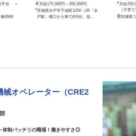
医療法人誠順会 クリニック健康の杜
備
＋各種手当 ＜
月給175,000円～200,000円
月給25
.
（子育
茨城県水戸市千波町1250（JR「水
塚4569
戸駅」南口から車で約5分、徒...
茨城県
械オペレーター（CRE2
業部