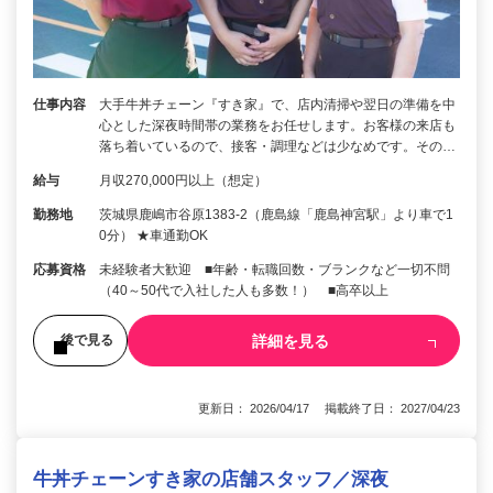
仕事内容
大手牛丼チェーン『すき家』で、店内清掃や翌日の準備を中
心とした深夜時間帯の業務をお任せします。お客様の来店も
落ち着いているので、接客・調理などは少なめです。その…
給与
月収270,000円以上（想定）
勤務地
茨城県鹿嶋市谷原1383-2（鹿島線「鹿島神宮駅」より車で1
0分） ★車通勤OK
応募資格
未経験者大歓迎 ■年齢・転職回数・ブランクなど一切不問
（40～50代で入社した人も多数！） ■高卒以上
詳細を見る
後で見る
更新日： 2026/04/17 掲載終了日： 2027/04/23
牛丼チェーンすき家の店舗スタッフ／深夜