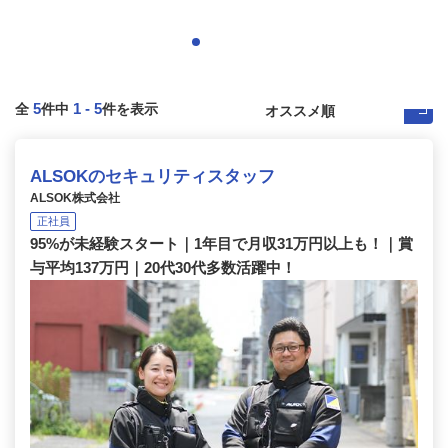
5
1
-
5
全
件中
件を表示
ALSOKのセキュリティスタッフ
ALSOK株式会社
正社員
95%が未経験スタート｜1年目で月収31万円以上も！｜賞
与平均137万円｜20代30代多数活躍中！