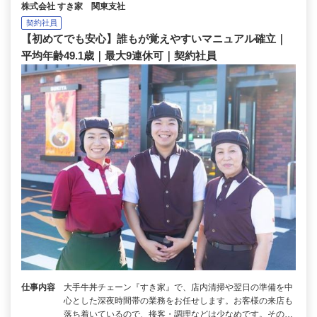
株式会社 すき家 関東支社
契約社員
【初めてでも安心】誰もが覚えやすいマニュアル確立｜
平均年齢49.1歳｜最大9連休可｜契約社員
仕事内容
大手牛丼チェーン『すき家』で、店内清掃や翌日の準備を中
心とした深夜時間帯の業務をお任せします。お客様の来店も
落ち着いているので、接客・調理などは少なめです。その…