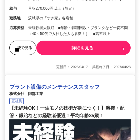
給与
月収270,000円以上（想定）
勤務地
茨城県の「すき家」各店舗
応募資格
未経験者大歓迎 ■年齢・転職回数・ブランクなど一切不問
（40～50代で入社した人も多数！） ■高卒以上
詳細を見る
後で見る
更新日： 2026/04/17 掲載終了日： 2027/04/23
プラント設備のメンテナンススタッフ
株式会社 阿部工業
正社員
【未経験OK！一生モノの技術が身につく！】溶接・配
管・鍛冶などの経験者優遇！平均年齢35歳！