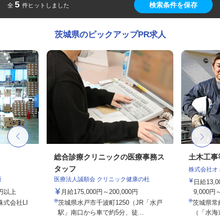
5
検索条件を保存
全
件ヒットしました
茨城県のピックアップPR求人
総合診療クリニックの医療事務ス
土木工事
タッフ
株式会社オ
所
医療法人誠順会 クリニック健康の杜
日給13,
0円以上
月給175,000円～200,000円
9,000円～
株式会社LI
茨城県水戸市千波町1250（JR「水戸
茨城県常
駅」南口から車で約5分、徒...
（「水海