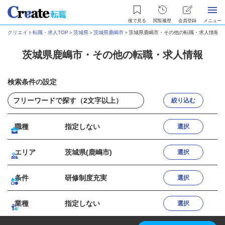
後で見る
閲覧履歴
会員登録
メニュー
クリエイト転職・求人TOP
＞
茨城県
＞
茨城県鹿嶋市
＞
茨城県鹿嶋市・その他の転職・求人情報
茨城県鹿嶋市・その他の転職・求人情報
検索条件の設定
絞り込む
職種
指定しない
選択
エリア
茨城県(鹿嶋市)
選択
条件
研修制度充実
選択
業種
指定しない
選択