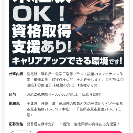
仕事内容
発電所・製鉄所・化学工場等プラント設備のメンテナンス作
業（補修工事・保守点検など）をお任せします。 ◎配管工◎
溶接工◎鍛冶工 未経験の方は、1職種からの…
給与
月給250,000円～500,000円以上（日給月給制）
勤務地
千葉県、神奈川県、茨城県の製鉄所内の発電所など／千葉県
市原市栢橋215-173（本社）／千葉県市原市新生218-1（工
場）
応募資格
要普通自動車免許 ※配管・溶接関係の資格ある方優遇！