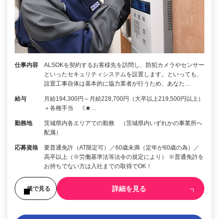
仕事内容
ALSOKを契約するお客様先を訪問し、防犯カメラやセンサー
といったセキュリティシステムを設置します。といっても、
設置工事自体は基本的に協力業者が行うため、あなた…
給与
月給194,300円～月給228,700円（大卒以上219,500円以上）
＋各種手当 《★…
勤務地
茨城県内各エリアでの勤務 （茨城県内いずれかの事業所へ
配属）
応募資格
要普通免許（AT限定可）／60歳未満（定年が60歳の為）／
高卒以上（※労働基準法等法令の規定により） ※普通免許を
お持ちでない方は入社までの取得でOK！
詳細を見る
後で見る