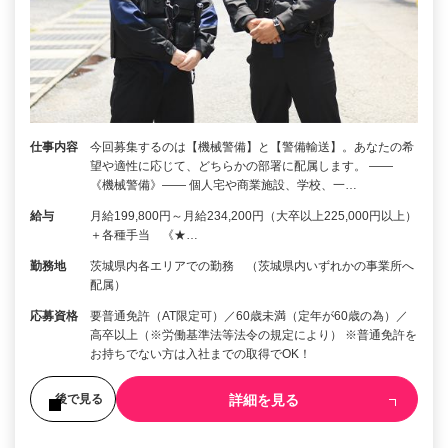
仕事内容
今回募集するのは【機械警備】と【警備輸送】。あなたの希
望や適性に応じて、どちらかの部署に配属します。 ――
《機械警備》―― 個人宅や商業施設、学校、一…
給与
月給199,800円～月給234,200円（大卒以上225,000円以上）
＋各種手当 《★…
勤務地
茨城県内各エリアでの勤務 （茨城県内いずれかの事業所へ
配属）
応募資格
要普通免許（AT限定可）／60歳未満（定年が60歳の為）／
高卒以上（※労働基準法等法令の規定により） ※普通免許を
お持ちでない方は入社までの取得でOK！
詳細を見る
後で見る