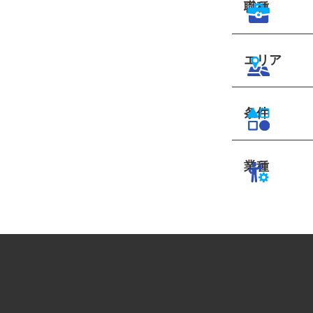
職種
エリア
条件
業種