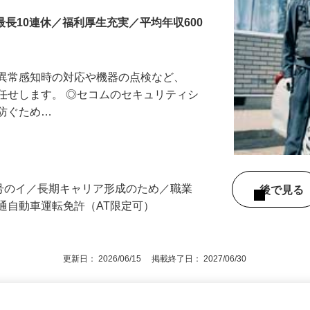
最長10連休／福利厚生充実／平均年収600
る異常感知時の対応や機器の点検など、
任せします。 ◎セコムのセキュリティシ
に防ぐため…
3号のイ／長期キャリア形成のため／職業
後で見
通自動車運転免許（AT限定可）
更新日： 2026/06/15 掲載終了日： 2027/06/30