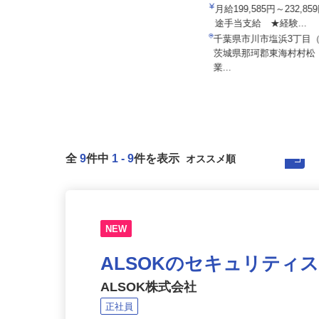
内宮運輸機工株式会社
月給199,585円～232,
途手当支給 ★経験...
株式会社トラスト・カンパニー
千葉県市川市塩浜3丁目
月給330,000円以上＋各種手当
茨城県那珂郡東海村村
茨城県石岡市根小屋1067-1
業...
全
9
件中
1
-
9
件を表示
NEW
ALSOKのセキュリティ
ALSOK株式会社