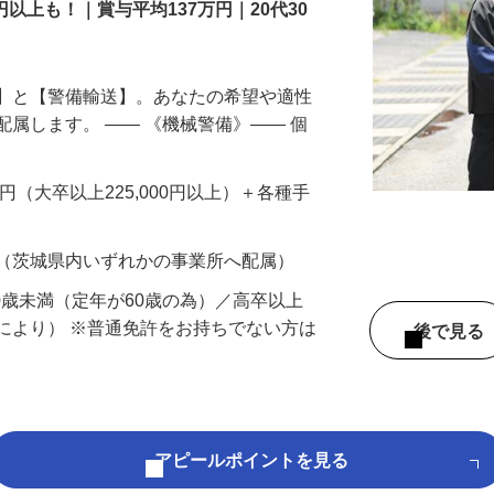
円以上も！｜賞与平均137万円｜20代30
備】と【警備輸送】。あなたの希望や適性
配属します。 ―― 《機械警備》―― 個
…
200円（大卒以上225,000円以上）＋各種手
 （茨城県内いずれかの事業所へ配属）
60歳未満（定年が60歳の為）／高卒以上
により） ※普通免許をお持ちでない方は
後で見