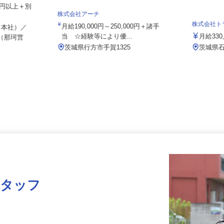
859円以上＋別
株式会社アーチ
株式会社
月給190,000円～250,000円＋諸手
（本社）／
当 ☆経験等により優...
月給3
松（那珂営
茨城県行方市手賀1325
茨城県
スタッフ