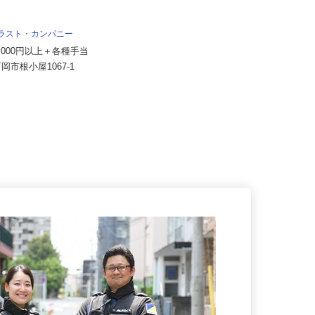
内宮運輸機工株式会社
月給199,585円～232,859円以上＋別
途手当支給 ★経験...
トラスト・カンパニー
千葉県市川市塩浜3丁目（本社）／
30,000円以上＋各種手当
茨城県那珂郡東海村村松（那珂営
石岡市根小屋1067-1
業...