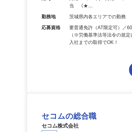
本的に協力業者が行うため
給与
月給194,300円～月給228,
当 《★…
勤務地
茨城県内各エリアでの勤務
応募資格
要普通免許（AT限定可）／
（※労働基準法等法令の規定
入社までの取得でOK！
セコムの総合職