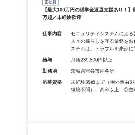
セコム株式会社
正社員
【最大100万円の奨学金返還支援あり！】
万超／未経験歓迎
仕事内容
セキュリティシステムによ
人々の暮らしを守る業務をお
ステムは、トラブルを未然
給与
月給239,800円以上
勤務地
茨城県守谷市内各所
応募資格
未経験39歳まで（例外事由
経験不問）、高卒以上 ◎普