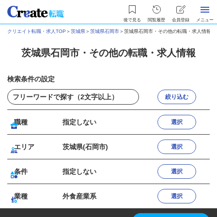
後で見る
閲覧履歴
会員登録
メニュー
クリエイト転職・求人TOP
＞
茨城県
＞
茨城県石岡市
＞
茨城県石岡市・その他の転職・求人情報
茨城県石岡市・その他の転職・求人情報
検索条件の設定
絞り込む
職種
指定しない
選択
エリア
茨城県(石岡市)
選択
条件
指定しない
選択
業種
外食産業系
選択