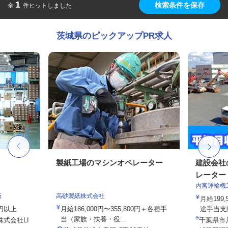
1
検索条件を保存
全
件ヒットしました
茨城県のピックアップPR求人
製紙工場のマシンオペレーター
建設会社
レーター
内宮運輸機
所
高砂製紙株式会社
月給199,
0円以上
月給186,000円〜355,800円＋各種手
途手当支給
当（家族・扶養・役...
株式会社LI
千葉県市