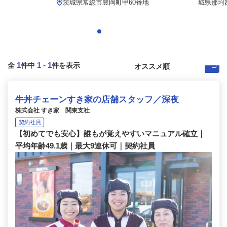
茨城県常総市豊岡町甲60番地
城県那珂
1
1
-
1
全
件中
件を表示
牛丼チェーンすき家の店舗スタッフ／深夜
株式会社 すき家 関東支社
契約社員
【初めてでも安心】誰もが覚えやすいマニュアル確立｜
平均年齢49.1歳｜最大9連休可｜契約社員