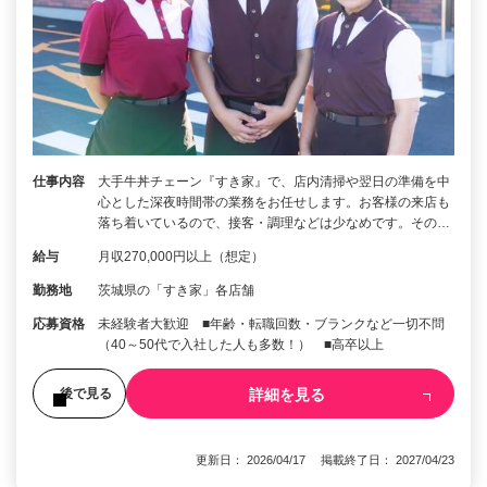
仕事内容
大手牛丼チェーン『すき家』で、店内清掃や翌日の準備を中
心とした深夜時間帯の業務をお任せします。お客様の来店も
落ち着いているので、接客・調理などは少なめです。その…
給与
月収270,000円以上（想定）
勤務地
茨城県の「すき家」各店舗
応募資格
未経験者大歓迎 ■年齢・転職回数・ブランクなど一切不問
（40～50代で入社した人も多数！） ■高卒以上
詳細を見る
後で見る
更新日： 2026/04/17 掲載終了日： 2027/04/23