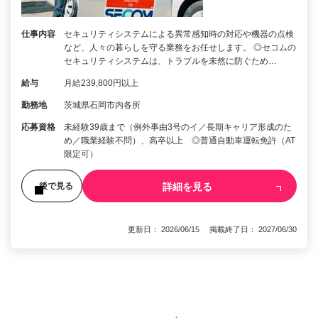
仕事内容
セキュリティシステムによる異常感知時の対応や機器の点検
など、人々の暮らしを守る業務をお任せします。 ◎セコムの
セキュリティシステムは、トラブルを未然に防ぐため…
給与
月給239,800円以上
勤務地
茨城県石岡市内各所
応募資格
未経験39歳まで（例外事由3号のイ／長期キャリア形成のた
め／職業経験不問）、高卒以上 ◎普通自動車運転免許（AT
限定可）
詳細を見る
後で見る
更新日： 2026/06/15 掲載終了日： 2027/06/30
1