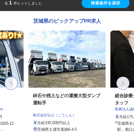
1
検索条件を保存
全
件ヒットしました
茨城県のピックアップPR求人
砕石や残土などの運搬大型ダンプ
総合診療
運転手
タッフ
m
医療法人誠
株式会社弘心（こうしん）
円
月給175,
月給330,000円以上
605-12
茨城県水戸
..
茨城県土浦市真鍋6-4-5
駅」南口か