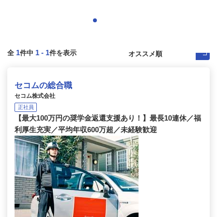
1
1
-
1
全
件中
件を表示
セコムの総合職
セコム株式会社
正社員
【最大100万円の奨学金返還支援あり！】最長10連休／福
利厚生充実／平均年収600万超／未経験歓迎