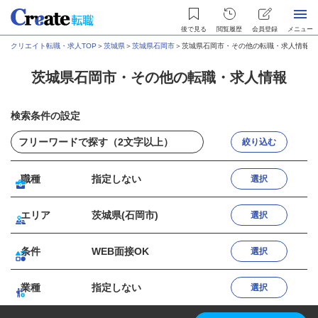
後で見る
閲覧履歴
会員登録
メニュー
クリエイト転職・求人TOP
＞
茨城県
＞
茨城県石岡市
＞
茨城県石岡市・その他の転職・求人情報
茨城県石岡市・その他の転職・求人情報
検索条件の設定
絞り込む
職種
指定しない
選択
エリア
茨城県(石岡市)
選択
条件
WEB面接OK
選択
業種
指定しない
選択