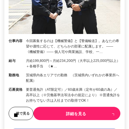
仕事内容
今回募集するのは【機械警備】と【警備輸送】。あなたの希
望や適性に応じて、どちらかの部署に配属します。 ――
《機械警備》―― 個人宅や商業施設、学校、一…
給与
月給199,800円～月給234,200円（大卒以上225,000円以上）
＋各種手当 《★…
勤務地
茨城県内各エリアでの勤務 （茨城県内いずれかの事業所へ
配属）
応募資格
要普通免許（AT限定可）／60歳未満（定年が60歳の為）／
高卒以上（※労働基準法等法令の規定により） ※普通免許を
お持ちでない方は入社までの取得でOK！
詳細を見る
後で見る