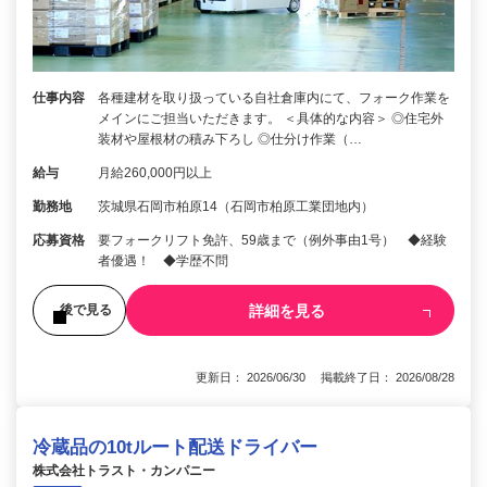
仕事内容
各種建材を取り扱っている自社倉庫内にて、フォーク作業を
メインにご担当いただきます。 ＜具体的な内容＞ ◎住宅外
装材や屋根材の積み下ろし ◎仕分け作業（…
給与
月給260,000円以上
勤務地
茨城県石岡市柏原14（石岡市柏原工業団地内）
応募資格
要フォークリフト免許、59歳まで（例外事由1号） ◆経験
者優遇！ ◆学歴不問
詳細を見る
後で見る
更新日： 2026/06/30 掲載終了日： 2026/08/28
冷蔵品の10tルート配送ドライバー
株式会社トラスト・カンパニー