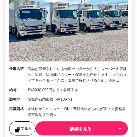
仕事内容
商品が保管されている物流センターから大手スーパー各店舗
へ、冷蔵・冷凍商品のルート配送をお任せします。 商品はす
べてキャスター付きのカゴ車で移動させるため、積み…
給与
月給330,000円以上＋各種手当
勤務地
茨城県石岡市根小屋1067-1
応募資格
未経験からのスタートOK！普通免許があればOK！≪資格取
得支援制度完備≫
詳細を見る
後で見る