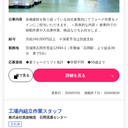
仕事内容
各種建材を取り扱っている自社倉庫内にてフォーク作業をメ
インにご担当いただきます。 ＜具体的な内容＞ 倉庫内での
移動作業や入出庫作業、検品などをお任せしま…
給与
月給240,000円以上 ※深夜手当は別途支給
勤務地
茨城県石岡市荒金12994-1（常磐線「石岡駅」より徒歩39
分 車で5分）
応募資格
◆要フォークリフト免許 ◆学歴不問 ◆59歳まで
詳細を見る
後で見る
更新日： 2026/07/01 掲載終了日： 2026/08/28
工場内組立作業スタッフ
株式会社筑波物流 石岡流通センター
正社員