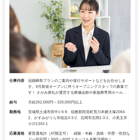
仕事内容
冠婚葬祭プランのご案内や進行サポートなどをお任せしま
す。9月新規オープンに伴うオープニングスタッフの募集で
す！ さがみ典礼が運営する葬儀会館や家族葬専用ホール…
給与
月給262,000円～320,000円以上
勤務地
茨城県土浦市田中1-6-9、稲敷郡阿見町荒川本郷大塚2064-
2、かすみがうら市稲吉3-3-2、石岡市石岡1-3-2、小美玉市
小川1343-1
応募資格
要普通免許（AT限定可） 経験・年齢・資格・学歴・性別な
ど一切不問！30代～60代スタッフも多数活躍中！