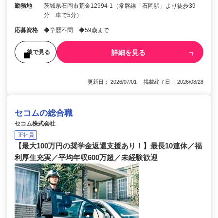
勤務地
茨城県石岡市荒金12994-1（常磐線「石岡駅」より徒歩39
分 車で5分）
応募資格
◆学歴不問 ◆59歳まで
詳細を見る
後で見る
更新日： 2026/07/01 掲載終了日： 2026/08/28
セコムの総合職
セコム株式会社
正社員
【最大100万円の奨学金返還支援あり！】最長10連休／福
利厚生充実／平均年収600万超／未経験歓迎