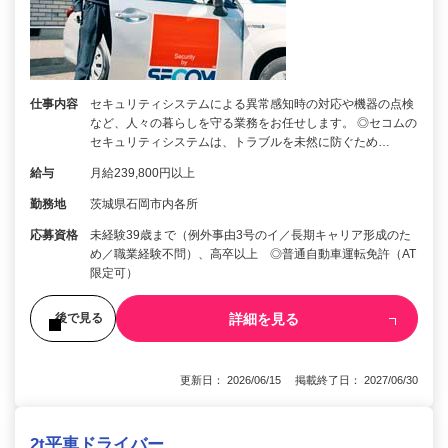
仕事内容
セキュリティシステムによる異常感知時の対応や機器の点検
など、人々の暮らしを守る業務をお任せします。 ◎セコムの
セキュリティシステムは、トラブルを未然に防ぐため…
給与
月給239,800円以上
勤務地
茨城県石岡市内各所
応募資格
未経験39歳まで（例外事由3号のイ／長期キャリア形成のた
め／職業経験不問）、高卒以上 ◎普通自動車運転免許（AT
限定可）
詳細を見る
後で見る
更新日： 2026/06/15 掲載終了日： 2027/06/30
2t平車ドライバー