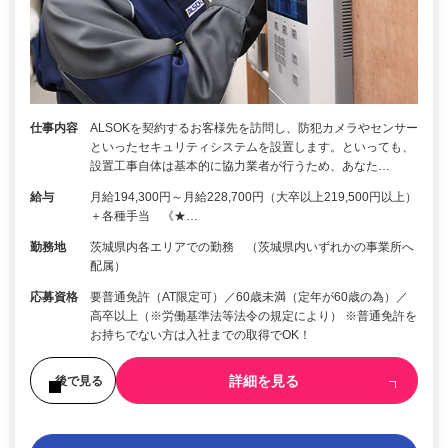
仕事内容
ALSOKを契約するお客様先を訪問し、防犯カメラやセンサー
といったセキュリティシステムを設置します。といっても、
設置工事自体は基本的に協力業者が行うため、あなた…
給与
月給194,300円～月給228,700円（大卒以上219,500円以上）
＋各種手当 《★…
勤務地
茨城県内各エリアでの勤務 （茨城県内いずれかの事業所へ
配属）
応募資格
要普通免許（AT限定可）／60歳未満（定年が60歳の為）／
高卒以上（※労働基準法等法令の規定により） ※普通免許を
お持ちでない方は入社までの取得でOK！
詳細を見る
後で見る