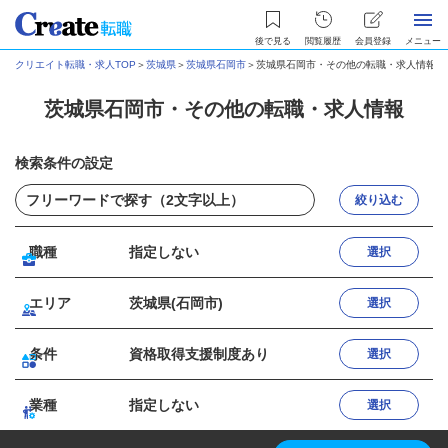
後で見る
閲覧履歴
会員登録
メニュー
クリエイト転職・求人TOP
＞
茨城県
＞
茨城県石岡市
＞
茨城県石岡市・その他の転職・求人情報
茨城県石岡市・その他の転職・求人情報
検索条件の設定
絞り込む
職種
指定しない
選択
エリア
茨城県(石岡市)
選択
条件
資格取得支援制度あり
選択
業種
指定しない
選択