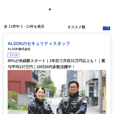
11
1
-
11
全
件中
件を表示
ALSOKのセキュリティスタッフ
ALSOK株式会社
正社員
95%が未経験スタート｜1年目で月収31万円以上も！｜賞
与平均137万円｜20代30代多数活躍中！