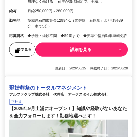
無理なく働ける！ 荷主がほぼ固定で、手積…
給与
月給250,000円～280,000円
勤務地
茨城県石岡市荒金12994-1（常磐線「石岡駅」より徒歩39
分 車で5分）
応募資格
◆学歴・経験不問 ◆59歳まで ◆要準中型自動車運転免許
詳細を見る
後で見る
更新日： 2026/06/25 掲載終了日： 2026/08/28
冠婚葬祭のトータルマネジメント
アルファクラブ株式会社 代理店 アークスタイル株式会社
正社員
【2026年9月土浦にオープン！】知識や経験がないあなた
を全力フォローします！勤務地選べます！