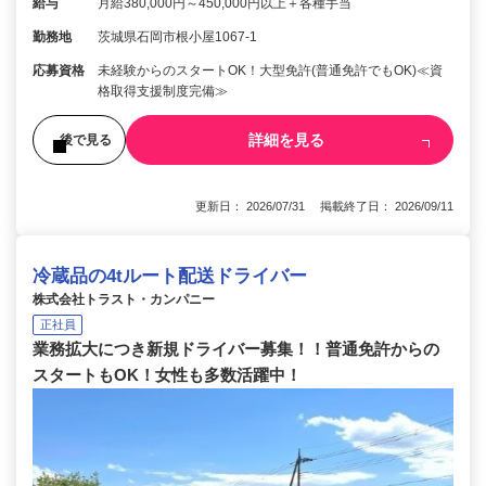
給与
月給380,000円～450,000円以上＋各種手当
勤務地
茨城県石岡市根小屋1067-1
応募資格
未経験からのスタートOK！大型免許(普通免許でもOK)≪資
格取得支援制度完備≫
詳細を見る
後で見る
更新日： 2026/07/31 掲載終了日： 2026/09/11
冷蔵品の4tルート配送ドライバー
株式会社トラスト・カンパニー
正社員
業務拡大につき新規ドライバー募集！！普通免許からの
スタートもOK！女性も多数活躍中！