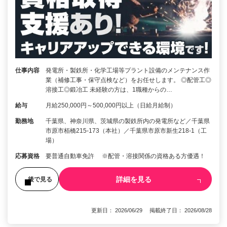
仕事内容
発電所・製鉄所・化学工場等プラント設備のメンテナンス作
業（補修工事・保守点検など）をお任せします。 ◎配管工◎
溶接工◎鍛冶工 未経験の方は、1職種からの…
給与
月給250,000円～500,000円以上（日給月給制）
勤務地
千葉県、神奈川県、茨城県の製鉄所内の発電所など／千葉県
市原市栢橋215-173（本社）／千葉県市原市新生218-1（工
場）
応募資格
要普通自動車免許 ※配管・溶接関係の資格ある方優遇！
詳細を見る
後で見る
更新日： 2026/06/29 掲載終了日： 2026/08/28