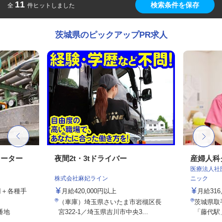
11
検索条件を保存
全
件ヒットしました
茨城県のピックアップPR求人
レーター
夜間2t・3tドライバー
産婦人科
医療法人社
株式会社麻妃ライン
ニック
0円＋各種手
月給420,000円以上
月給31
（車庫）埼玉県さいたま市岩槻区長
茨城県取手
番地
宮322-1／埼玉県吉川市中央3...
「藤代駅