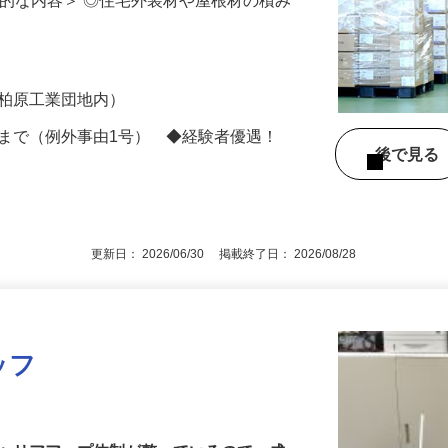
自社倉庫内にて、フォーク作業をメインに
体的な内容＞ ◎住宅外装材や屋根材の積み
市柏原工業団地内）
歳まで（例外事由1号） ◆経験者優遇！
後で見
更新日： 2026/06/30 掲載終了日： 2026/08/28
ッフ
ー