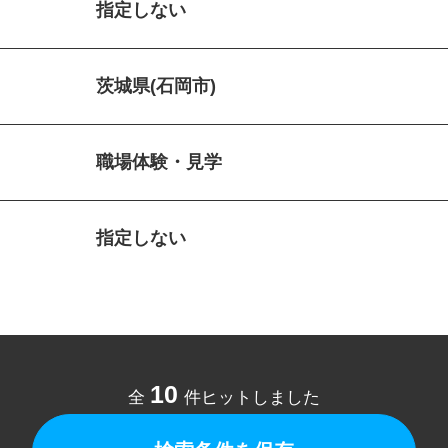
指定しない
茨城県(石岡市)
職場体験・見学
指定しない
10
全
件ヒットしました