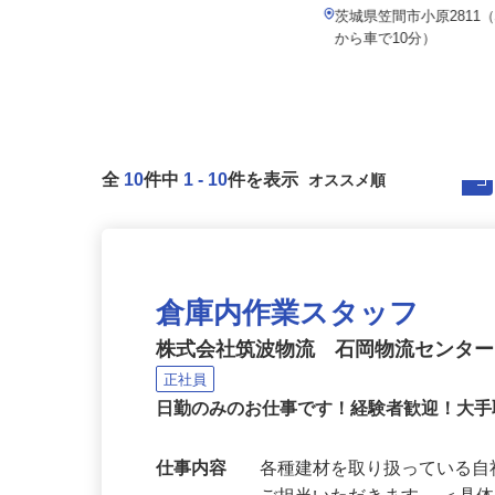
佐藤造園土木有限会社
月給220,000円～250,0
月給264,000円〜330,000円
茨城県笠間市小原2811
茨城県つくば市南中妻750
から車で10分）
全
10
件中
1
-
10
件を表示
倉庫内作業スタッフ
株式会社筑波物流 石岡物流センタ
正社員
日勤のみのお仕事です！経験者歓迎！大