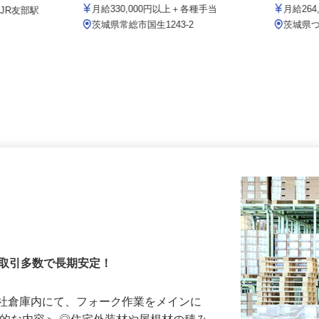
株式会社トラスト・カンパニー
佐藤造園
00円
月給330,000円以上＋各種手当
月給26
（JR友部駅
茨城県常総市国生1243-2
茨城県
ー
手取引多数で長期安定！