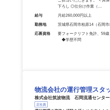
仕事内容
各種建材を取り扱っている
ご担当いただきます。 ＜具
下ろし ◎仕分け作業（…
給与
月給260,000円以上
勤務地
茨城県石岡市柏原14（石岡
応募資格
要フォークリフト免許、59
◆学歴不問
物流会社の運行管理スタ
株式会社筑波物流 石岡流通センタ