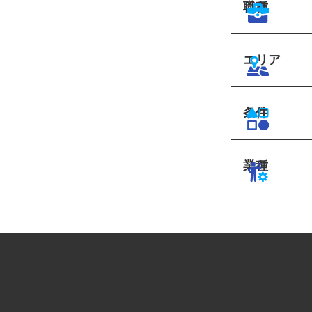
職種
エリア
条件
業種