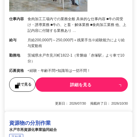
仕事内容
食肉加工工場内での業務全般 具体的な仕事内容 ■牛の荷受
け・誘導業務 ■牛の、と畜・解体業務 ■食肉加工業務 他、上
記内容に付随する業務あり …
給与
月給200,000円～250,000円＋残業手当※経験能力により給
与変動有
勤務地
茨城県水戸市見川町1822-1（常磐線「赤塚駅」より車で10
分）
応募資格
<経験・年齢不問>知識等は一切不問！
詳細を見る
後で見る
更新日： 2026/07/30 掲載終了日： 2026/10/30
資源物の分別作業
水戸市再資源化事業協同組合
正社員