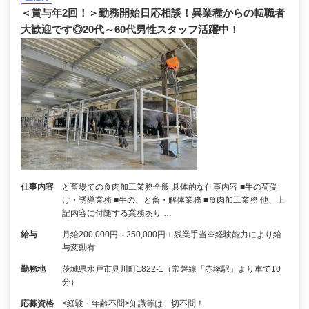
＜賞与年2回！＞勤務開始日応相談！異業種からの転職者
大歓迎です◎20代～60代男性スタッフ活躍中！
仕事内容
と畜場での食肉加工業務全般 具体的な仕事内容 ■牛の荷受
け・誘導業務 ■牛の、と畜・解体業務 ■食肉加工業務 他、上
記内容に付随する業務あり …
給与
月給200,000円～250,000円＋残業手当※経験能力により給
与変動有
勤務地
茨城県水戸市見川町1822-1（常磐線「赤塚駅」より車で10
分）
応募資格
<経験・年齢不問>知識等は一切不問！