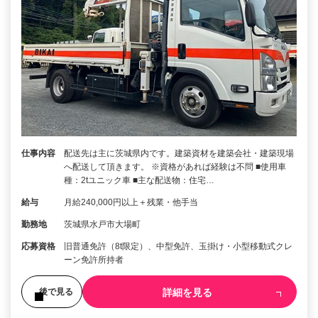
仕事内容
配送先は主に茨城県内です。建築資材を建築会社・建築現場
へ配送して頂きます。 ※資格があれば経験は不問 ■使用車
種：2tユニック車 ■主な配送物：住宅…
給与
月給240,000円以上＋残業・他手当
勤務地
茨城県水戸市大場町
応募資格
旧普通免許（8t限定）、中型免許、玉掛け・小型移動式クレ
ーン免許所持者
詳細を見る
後で見る