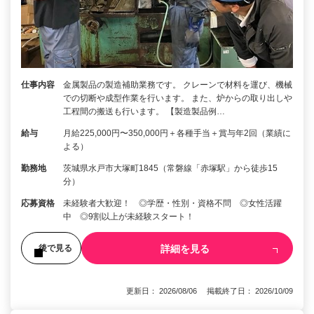
仕事内容
金属製品の製造補助業務です。 クレーンで材料を運び、機械
での切断や成型作業を行います。 また、炉からの取り出しや
工程間の搬送も行います。 【製造製品例…
給与
月給225,000円〜350,000円＋各種手当＋賞与年2回（業績に
よる）
勤務地
茨城県水戸市大塚町1845（常磐線「赤塚駅」から徒歩15
分）
応募資格
未経験者大歓迎！ ◎学歴・性別・資格不問 ◎女性活躍
中 ◎9割以上が未経験スタート！
詳細を見る
後で見る
更新日： 2026/08/06 掲載終了日： 2026/10/09