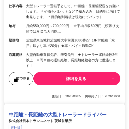
仕事内容
大型トレーラー運転手として、中距離・長距離配送をお願い
します。 ＊荷物をパレットなどで積み込み、目的地に向けて
出発します。 ＊目的地到着後は現地にてパレット…
給与
月給550,000円～700,000円 ☆平均月収60万円（頑張り次
第では月収75万円以…
勤務地
茨城県東茨城郡茨城町大字前田1680番27（JR常磐線「水
戸」駅より車で20分）★車・バイク通勤OK
応募資格
大型自動車運転免許、牽引免許 ★トレーラー運転経験2年
以上 ※同車種の運転経験、長距離経験者の方は優遇しま
す！
詳細を見る
後で見る
更新日： 2026/08/05 掲載終了日： 2026/08/31
中距離・長距離の大型トレーラードライバー
株式会社日本トランスネット 茨城営業所
正社員