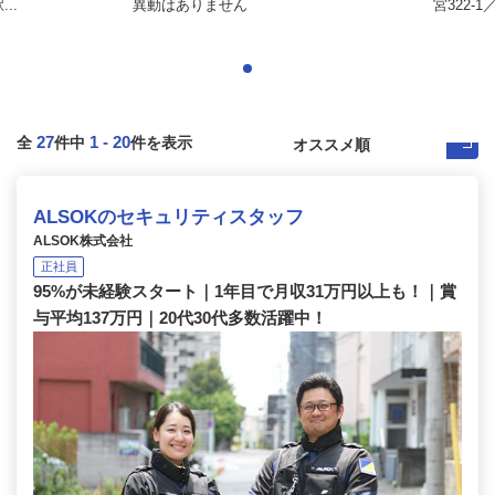
..
異動はありません
宮322-
27
1
-
20
全
件中
件を表示
ALSOKのセキュリティスタッフ
ALSOK株式会社
正社員
95%が未経験スタート｜1年目で月収31万円以上も！｜賞
与平均137万円｜20代30代多数活躍中！