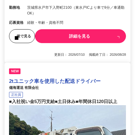
勤務地
茨城県水戸市下入野町2100（東水戸ICより車で9分／車通勤
OK）
応募資格
経験・年齢・資格不問
詳細を見る
後で見る
更新日： 2026/07/10 掲載終了日： 2026/08/28
NEW
2tユニック車を使用した配送ドライバー
備海運送 有限会社
正社員
■入社祝い金5万円支給■土日休み■年間休日120日以上