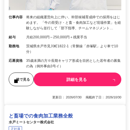
仕事内容
将来の組織運営向上に伴い、幹部候補育成枠での採用をはじ
めます。 「牛の荷受け・と畜・食肉加工など現場作業」を経
験しながら並行して「部下指導、チームマネジメント…
給与
月給200,000円～250,000円＋残業手当
勤務地
茨城県水戸市見川町1822-1（常磐線「赤塚駅」より車で10
分）
応募資格
35歳未満の方※長期キャリア形成を目的とした若年者の募集
の為（例外事由3号イ）
詳細を見る
後で見る
更新日： 2026/07/30 掲載終了日： 2026/10/30
と畜場での食肉加工業務全般
水戸ミートセンター株式会社
正社員