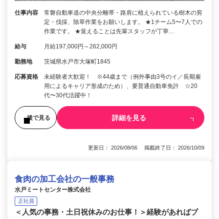
仕事内容
常磐自動車道の中央分離帯・路肩に植えられている樹木の剪
定・伐採、除草作業をお願いします。 ★1チーム5〜7人での
作業です。 ★覚えることは先輩スタッフが丁寧…
給与
月給197,000円～262,000円
勤務地
茨城県水戸市大塚町1845
応募資格
未経験者大歓迎！ ※44歳まで（例外事由3号のイ／長期雇
用によるキャリア形成のため）、要普通自動車免許 ☆20
代〜30代活躍中！
詳細を見る
後で見る
更新日： 2026/08/06 掲載終了日： 2026/10/09
食肉の加工会社の一般事務
水戸ミートセンター株式会社
正社員
＜人気の事務・土日祝休みのお仕事！＞経験があればブ