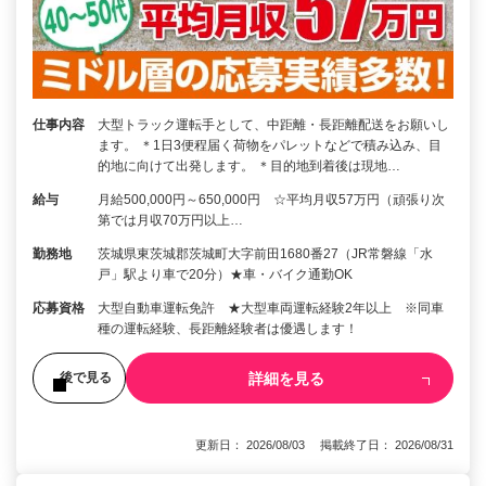
仕事内容
大型トラック運転手として、中距離・長距離配送をお願いし
ます。 ＊1日3便程届く荷物をパレットなどで積み込み、目
的地に向けて出発します。 ＊目的地到着後は現地…
給与
月給500,000円～650,000円 ☆平均月収57万円（頑張り次
第では月収70万円以上…
勤務地
茨城県東茨城郡茨城町大字前田1680番27（JR常磐線「水
戸」駅より車で20分）★車・バイク通勤OK
応募資格
大型自動車運転免許 ★大型車両運転経験2年以上 ※同車
種の運転経験、長距離経験者は優遇します！
詳細を見る
後で見る
更新日： 2026/08/03 掲載終了日： 2026/08/31