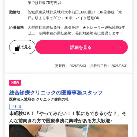
第では月収75万円以…
勤務地
茨城県東茨城郡茨城町大字前田1680番27（JR常磐線「水
戸」駅より車で20分）★車・バイク通勤OK
応募資格
大型自動車運転免許、牽引免許 ★トレーラー運転経験2年
以上 ※同車種の運転経験、長距離経験者は優遇します！
詳細を見る
後で見る
更新日： 2026/08/03 掲載終了日： 2026/08/31
NEW
総合診療クリニックの医療事務スタッフ
医療法人誠順会 クリニック健康の杜
正社員
未経験OK！「やってみたい！！私にもできるかな？」そ
んな前向きな方で医療事務に興味がある方大歓迎♪