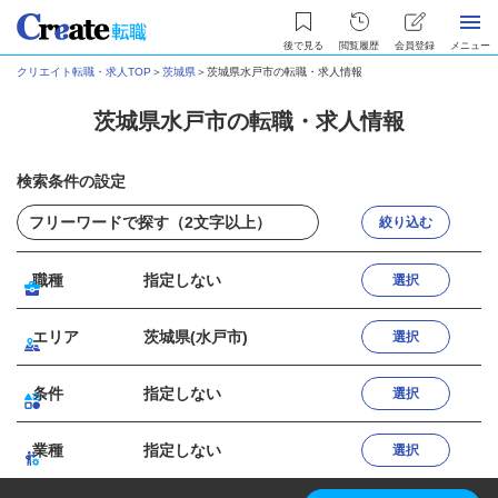
後で見る
閲覧履歴
会員登録
メニュー
クリエイト転職・求人TOP
＞
茨城県
＞
茨城県水戸市の転職・求人情報
茨城県水戸市の転職・求人情報
検索条件の設定
絞り込む
職種
指定しない
選択
エリア
茨城県(水戸市)
選択
条件
指定しない
選択
業種
指定しない
選択