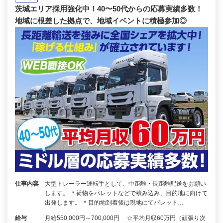
茨城エリア採用強化中！40〜50代からの応募実績多数！
地域に根差した拠点で、地域イベントに積極参加◎
仕事内容
大型トレーラー運転手として、中距離・長距離配送をお願い
します。 ＊荷物をパレットなどで積み込み、目的地に向けて
出発します。 ＊目的地到着後は現地にてパレット…
給与
月給550,000円～700,000円 ☆平均月収60万円（頑張り次