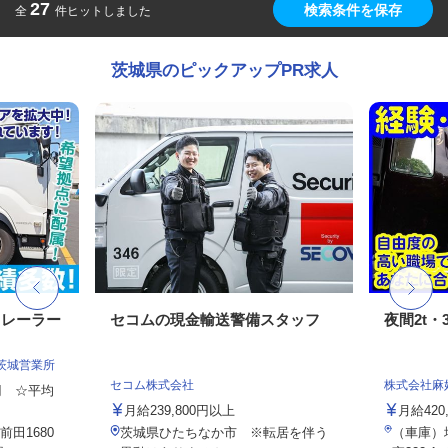
27
検索条件を保存
全
件ヒットしました
茨城県のピックアップPR求人
トレーラー
セコムの現金輸送警備スタッフ
夜間2t・
茨城営業所
セコム株式会社
株式会社麻
0円 ☆平均
月給239,800円以上
月給420
田1680
茨城県ひたちなか市 ※転居を伴う
（車庫）