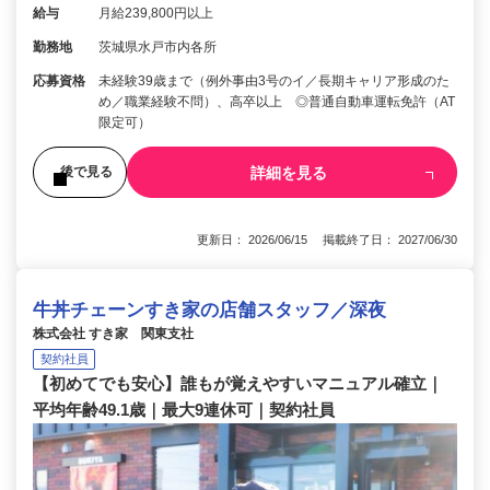
給与
月給239,800円以上
勤務地
茨城県水戸市内各所
応募資格
未経験39歳まで（例外事由3号のイ／長期キャリア形成のた
め／職業経験不問）、高卒以上 ◎普通自動車運転免許（AT
限定可）
詳細を見る
後で見る
更新日： 2026/06/15 掲載終了日： 2027/06/30
牛丼チェーンすき家の店舗スタッフ／深夜
株式会社 すき家 関東支社
契約社員
【初めてでも安心】誰もが覚えやすいマニュアル確立｜
平均年齢49.1歳｜最大9連休可｜契約社員