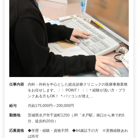
仕事内容
内科・外科を中心とした総合診療クリニックの医療事務業務
をお任せします。 〉〉POINT！〈〈 ＊経験が浅い方・ブラ
ンクある方もOK！ ＊パソコンが使え…
給与
月給175,000円～200,000円
勤務地
茨城県水戸市千波町1250（JR「水戸駅」南口から車で約5
分、徒歩約20分）
応募資格
◆学歴・経験・資格不問 ◆64歳以下の方 ※実務経験あれ
ば尚可