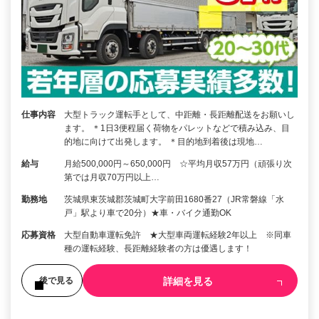
仕事内容
大型トラック運転手として、中距離・長距離配送をお願いし
ます。 ＊1日3便程届く荷物をパレットなどで積み込み、目
的地に向けて出発します。 ＊目的地到着後は現地…
給与
月給500,000円～650,000円 ☆平均月収57万円（頑張り次
第では月収70万円以上…
勤務地
茨城県東茨城郡茨城町大字前田1680番27（JR常磐線「水
戸」駅より車で20分）★車・バイク通勤OK
応募資格
大型自動車運転免許 ★大型車両運転経験2年以上 ※同車
種の運転経験、長距離経験者の方は優遇します！
詳細を見る
後で見る