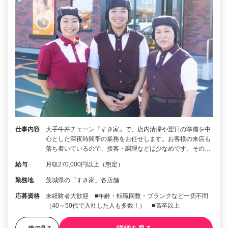
仕事内容
大手牛丼チェーン『すき家』で、店内清掃や翌日の準備を中
心とした深夜時間帯の業務をお任せします。お客様の来店も
落ち着いているので、接客・調理などは少なめです。その…
給与
月収270,000円以上（想定）
勤務地
茨城県の「すき家」各店舗
応募資格
未経験者大歓迎 ■年齢・転職回数・ブランクなど一切不問
（40～50代で入社した人も多数！） ■高卒以上