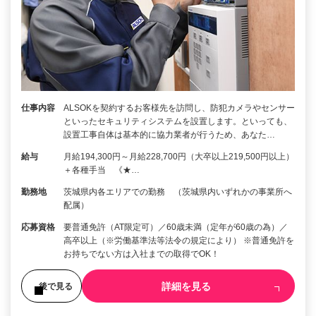
仕事内容
ALSOKを契約するお客様先を訪問し、防犯カメラやセンサー
といったセキュリティシステムを設置します。といっても、
設置工事自体は基本的に協力業者が行うため、あなた…
給与
月給194,300円～月給228,700円（大卒以上219,500円以上）
＋各種手当 《★…
勤務地
茨城県内各エリアでの勤務 （茨城県内いずれかの事業所へ
配属）
応募資格
要普通免許（AT限定可）／60歳未満（定年が60歳の為）／
高卒以上（※労働基準法等法令の規定により） ※普通免許を
お持ちでない方は入社までの取得でOK！
詳細を見る
後で見る