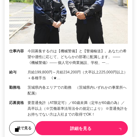
仕事内容
今回募集するのは【機械警備】と【警備輸送】。あなたの希
望や適性に応じて、どちらかの部署に配属します。 ――
《機械警備》―― 個人宅や商業施設、学校、一…
給与
月給199,800円～月給234,200円（大卒以上225,000円以上）
＋各種手当 《★…
勤務地
茨城県内各エリアでの勤務 （茨城県内いずれかの事業所へ
配属）
応募資格
要普通免許（AT限定可）／60歳未満（定年が60歳の為）／
高卒以上（※労働基準法等法令の規定により） ※普通免許を
お持ちでない方は入社までの取得でOK！
詳細を見る
後で見る