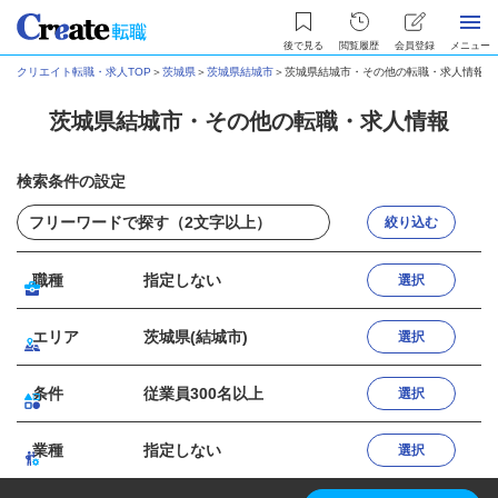
後で見る
閲覧履歴
会員登録
メニュー
クリエイト転職・求人TOP
＞
茨城県
＞
茨城県結城市
＞
茨城県結城市・その他の転職・求人情報
茨城県結城市・その他の転職・求人情報
検索条件の設定
絞り込む
職種
指定しない
選択
エリア
茨城県(結城市)
選択
条件
従業員300名以上
選択
業種
指定しない
選択