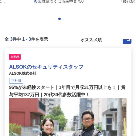
..
茨城県つくば市南中妻750
「藤代駅
3
1
-
3
全
件中
件を表示
NEW
ALSOKのセキュリティスタッフ
ALSOK株式会社
正社員
95%が未経験スタート｜1年目で月収31万円以上も！｜賞
与平均137万円｜20代30代多数活躍中！