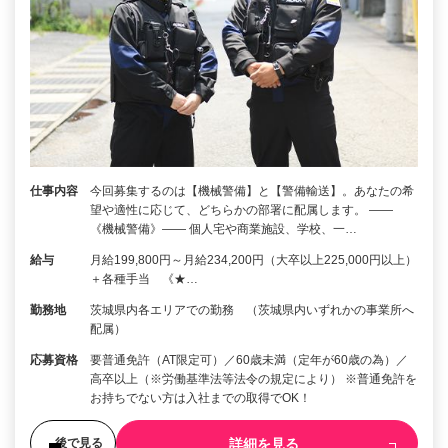
仕事内容
今回募集するのは【機械警備】と【警備輸送】。あなたの希
望や適性に応じて、どちらかの部署に配属します。 ――
《機械警備》―― 個人宅や商業施設、学校、一…
給与
月給199,800円～月給234,200円（大卒以上225,000円以上）
＋各種手当 《★…
勤務地
茨城県内各エリアでの勤務 （茨城県内いずれかの事業所へ
配属）
応募資格
要普通免許（AT限定可）／60歳未満（定年が60歳の為）／
高卒以上（※労働基準法等法令の規定により） ※普通免許を
お持ちでない方は入社までの取得でOK！
詳細を見る
後で見る