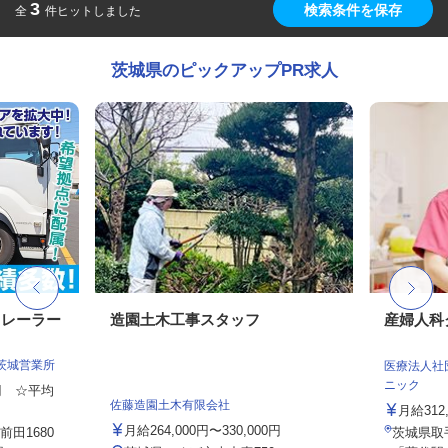
3
検索条件を保存
全
件ヒットしました
茨城県のピックアップPR求人
トレーラー
造園土木工事スタッフ
産婦人科
茨城営業所
医療法人社
ニック
0円 ☆平均
佐藤造園土木有限会社
月給31
月給264,000円〜330,000円
田1680
茨城県取手