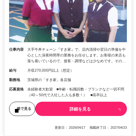
仕事内容
大手牛丼チェーン『すき家』で、店内清掃や翌日の準備を中
心とした深夜時間帯の業務をお任せします。お客様の来店も
落ち着いているので、接客・調理などは少なめです。その…
給与
月収270,000円以上（想定）
勤務地
茨城県の「すき家」各店舗
応募資格
未経験者大歓迎 ■年齢・転職回数・ブランクなど一切不問
（40～50代で入社した人も多数！） ■高卒以上
詳細を見る
後で見る
更新日： 2026/04/17 掲載終了日： 2027/04/23