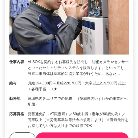
仕事内容
ALSOKを契約するお客様先を訪問し、防犯カメラやセンサー
といったセキュリティシステムを設置します。といっても、
設置工事自体は基本的に協力業者が行うため、あなた…
給与
月給194,300円～月給228,700円（大卒以上219,500円以上）
＋各種手当 《★…
勤務地
茨城県内各エリアでの勤務 （茨城県内いずれかの事業所へ
配属）
応募資格
要普通免許（AT限定可）／60歳未満（定年が60歳の為）／
高卒以上（※労働基準法等法令の規定により） ※普通免許を
お持ちでない方は入社までの取得でOK！