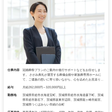
仕事内容
冠婚葬祭プランのご案内や進行サポートなどをお任せしま
す。 さがみ典礼が運営する葬儀会館や家族葬専用ホールに
て、ご遺族の想いに寄り添いながら、心を込めたお見送り…
給与
月給262,000円～320,000円以上
勤務地
茨城県常総市水海道宝町、茨城県常総市水海道森下町、茨城
県常総市新石下、茨城県坂東市辺田、茨城県龍ヶ崎市姫宮、
茨城県つくばみらい市絹の台町