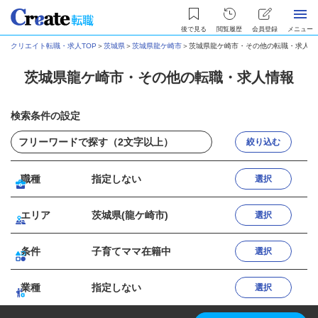
後で見る
閲覧履歴
会員登録
メニュー
クリエイト転職・求人TOP
＞
茨城県
＞
茨城県龍ケ崎市
＞
茨城県龍ケ崎市・その他の転職・求人情
茨城県龍ケ崎市・その他の転職・求人情報
検索条件の設定
絞り込む
職種
指定しない
選択
エリア
茨城県(龍ケ崎市)
選択
条件
子育てママ在籍中
選択
業種
指定しない
選択