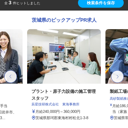
3
検索条件を保存
全
件ヒットしました
茨城県のピックアップPR求人
プラント・原子力設備の施工管理
製紙工場
スタッフ
高砂製紙株
辰星技研株式会社 東海事務所
種手当
月給186,
月給240,000円～360,000円
当（家族・
（旧岩井市、
..
茨城県那珂郡東海村村松北1-3-8
茨城県常