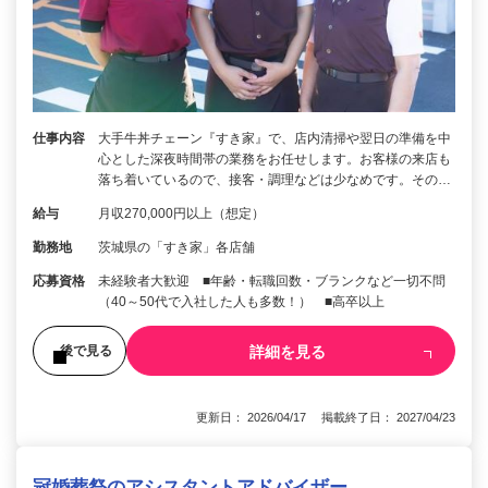
仕事内容
大手牛丼チェーン『すき家』で、店内清掃や翌日の準備を中
心とした深夜時間帯の業務をお任せします。お客様の来店も
落ち着いているので、接客・調理などは少なめです。その…
給与
月収270,000円以上（想定）
勤務地
茨城県の「すき家」各店舗
応募資格
未経験者大歓迎 ■年齢・転職回数・ブランクなど一切不問
（40～50代で入社した人も多数！） ■高卒以上
詳細を見る
後で見る
更新日： 2026/04/17 掲載終了日： 2027/04/23
冠婚葬祭のアシスタントアドバイザー