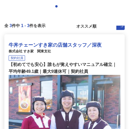
3
1
-
3
全
件中
件を表示
牛丼チェーンすき家の店舗スタッフ／深夜
株式会社 すき家 関東支社
契約社員
【初めてでも安心】誰もが覚えやすいマニュアル確立｜
平均年齢49.1歳｜最大9連休可｜契約社員