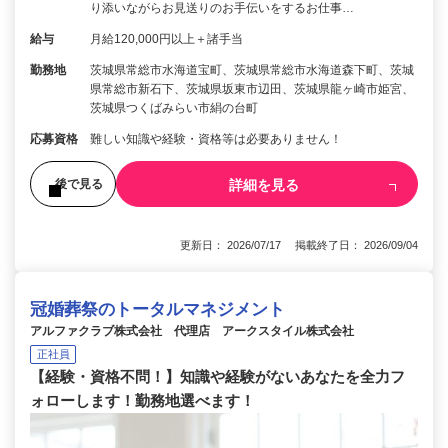
り添いながらお見送りのお手伝いをするお仕事…
給与
月給120,000円以上＋諸手当
勤務地
茨城県常総市水海道宝町、茨城県常総市水海道森下町、茨城
県常総市新石下、茨城県坂東市辺田、茨城県龍ヶ崎市姫宮、
茨城県つくばみらい市絹の台町
応募資格
難しい知識や経験・資格等は必要ありません！
詳細を見る
後で見る
更新日： 2026/07/17 掲載終了日： 2026/09/04
冠婚葬祭のトータルマネジメント
アルファクラブ株式会社 代理店 アークスタイル株式会社
正社員
【経験・資格不問！】知識や経験がないあなたを全力フ
ォローします！勤務地選べます！