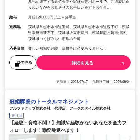
典礼が運営する葬儀会館や家族葬専用ホールで、ご遺族に寄
り添いながらお見送りのお手伝いをするお仕事…
給与
月給120,000円以上＋諸手当
勤務地
茨城県常総市水海道宝町、茨城県常総市水海道森下町、茨城
県常総市新石下、茨城県坂東市辺田、茨城県龍ヶ崎市姫宮、
茨城県つくばみらい市絹の台町
応募資格
難しい知識や経験・資格等は必要ありません！
詳細を見る
後で見る
更新日： 2026/07/17 掲載終了日： 2026/09/04
冠婚葬祭のトータルマネジメント
アルファクラブ株式会社 代理店 アークスタイル株式会社
正社員
【経験・資格不問！】知識や経験がないあなたを全力フ
ォローします！勤務地選べます！