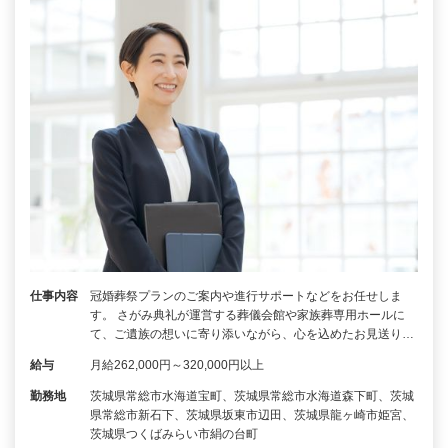
仕事内容
冠婚葬祭プランのご案内や進行サポートなどをお任せしま
す。 さがみ典礼が運営する葬儀会館や家族葬専用ホールに
て、ご遺族の想いに寄り添いながら、心を込めたお見送り…
給与
月給262,000円～320,000円以上
勤務地
茨城県常総市水海道宝町、茨城県常総市水海道森下町、茨城
県常総市新石下、茨城県坂東市辺田、茨城県龍ヶ崎市姫宮、
茨城県つくばみらい市絹の台町