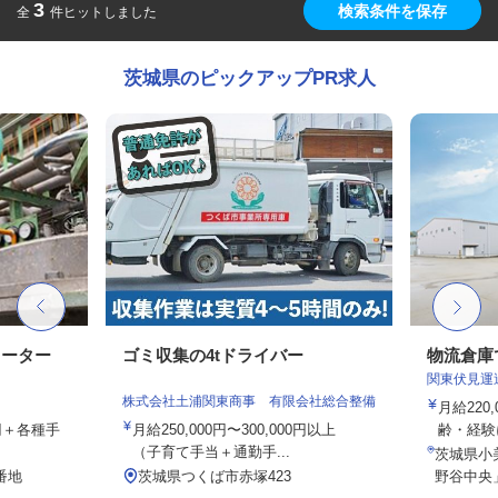
3
検索条件を保存
全
件ヒットしました
茨城県のピックアップPR求人
レーター
ゴミ収集の4tドライバー
物流倉庫
関東伏見運
株式会社土浦関東商事 有限会社総合整備
月給220
0円＋各種手
月給250,000円〜300,000円以上
齢・経験
（子育て手当＋通勤手...
茨城県小
番地
茨城県つくば市赤塚423
野谷中央」