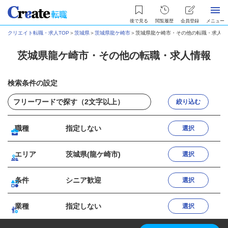
後で見る
閲覧履歴
会員登録
メニュー
クリエイト転職・求人TOP
＞
茨城県
＞
茨城県龍ケ崎市
＞
茨城県龍ケ崎市・その他の転職・求人情
茨城県龍ケ崎市・その他の転職・求人情報
検索条件の設定
絞り込む
職種
指定しない
選択
エリア
茨城県(龍ケ崎市)
選択
条件
シニア歓迎
選択
業種
指定しない
選択