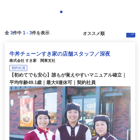
3
1
-
3
全
件中
件を表示
牛丼チェーンすき家の店舗スタッフ／深夜
株式会社 すき家 関東支社
契約社員
【初めてでも安心】誰もが覚えやすいマニュアル確立｜
平均年齢49.1歳｜最大9連休可｜契約社員