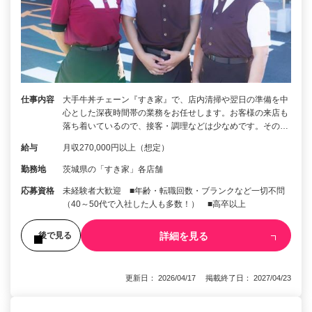
仕事内容
大手牛丼チェーン『すき家』で、店内清掃や翌日の準備を中
心とした深夜時間帯の業務をお任せします。お客様の来店も
落ち着いているので、接客・調理などは少なめです。その…
給与
月収270,000円以上（想定）
勤務地
茨城県の「すき家」各店舗
応募資格
未経験者大歓迎 ■年齢・転職回数・ブランクなど一切不問
（40～50代で入社した人も多数！） ■高卒以上
詳細を見る
後で見る
更新日： 2026/04/17 掲載終了日： 2027/04/23