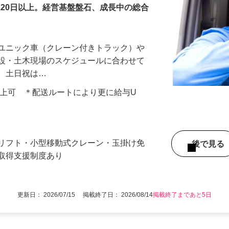
120日以上。経営基盤盤石、成長中の総合
、ユニック車（クレーン付きトラック）や
建設・土木現場のスケジュールに合わせて
心。土日祝は…
000円以上可 ＊配送ルートにより更に給与U
クリフト・小型移動式クレーン・玉掛け免
後で見
格取得支援制度あり
更新日： 2026/07/15 掲載終了日： 2026/08/14
掲載終了まであと5日