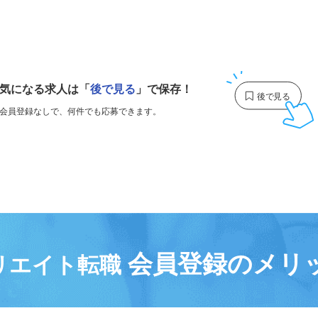
1
気になる求人は
「
後で見る
」で保存！
会員登録なしで、
何件でも応募できます。
会員登録のメリ
リエイト転職