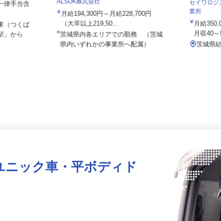
ALSOK株式会社
セイワロ
 ※一律手当含
業所
月給194,300円～月給228,700円
（大卒以上219,50...
月給3
の東（つくば
月収40
の駅」から
茨城県内各エリアでの勤務 （茨城
県内いずれかの事業所へ配属）
茨城県
ユニック車・平ボディド