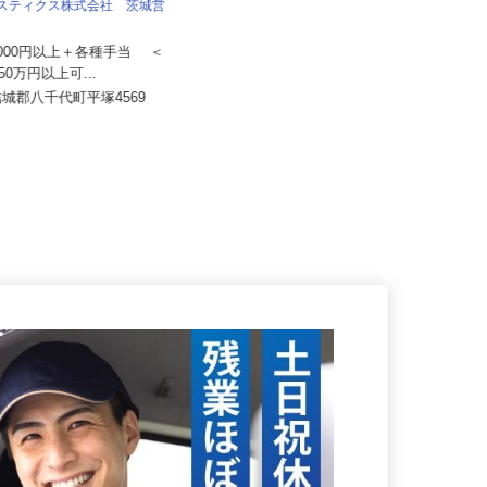
業所
ジスティクス株式会社 茨城営
月給250,000円以上 ※一律手当含
む
50,000円以上＋各種手当 ＜
茨城県つくば市みどりの東（つくば
～50万円以上可...
エクスプレス「みどりの駅」から
結城郡八千代町平塚4569
車...