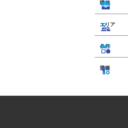
職種
エリア
条件
業種