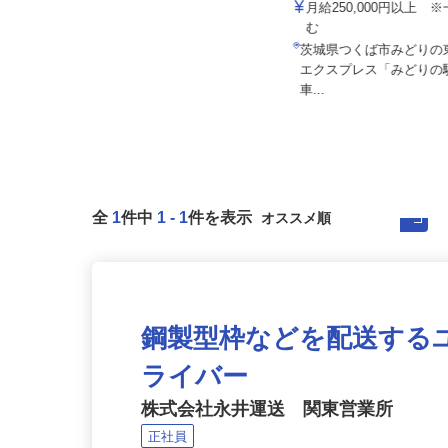
業所
セイワロジスティクス株式会社 茨城営
月給250,000円以上
業所
む
月給350,000円以上＋各種手当 ＜
茨城県つくば市みどり
月収40～50万円以上可...
エクスプレス「みどり
茨城県結城郡八千代町平塚4569
車...
全
1
件中
1
-
1
件を表示
鋼製型枠などを配送する
ライバー
株式会社永井運送 関東営業所