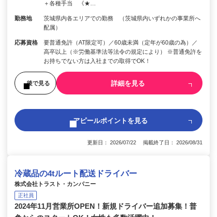
＋各種手当 《★…
勤務地
茨城県内各エリアでの勤務 （茨城県内いずれかの事業所へ
配属）
応募資格
要普通免許（AT限定可）／60歳未満（定年が60歳の為）／
高卒以上（※労働基準法等法令の規定により） ※普通免許を
お持ちでない方は入社までの取得でOK！
詳細を見る
後で見る
アピールポイントを見る
更新日： 2026/07/22 掲載終了日： 2026/08/31
冷蔵品の4tルート配送ドライバー
株式会社トラスト・カンパニー
正社員
2024年11月営業所OPEN！新規ドライバー追加募集！普