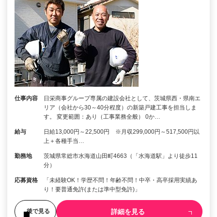
仕事内容
日栄商事グループ専属の建設会社として、茨城県西・県南エ
リア（会社から30～40分程度）の新築戸建工事を担当しま
す。 変更範囲：あり（工事業務全般） 0か…
給与
日給13,000円～22,500円 ※月収299,000円～517,500円以
上＋各種手当…
勤務地
茨城県常総市水海道山田町4663（「水海道駅」より徒歩11
分）
応募資格
「未経験OK！学歴不問！年齢不問！中卒・高卒採用実績あ
り！要普通免許(または準中型免許)」
詳細を見る
後で見る