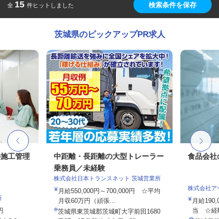
15
検索条件を保存
全
件ヒットしました
茨城県のピックアップPR求人
の施工管理
中距離・長距離の大型トレーラー
食品会社
乗務員／未経験
株式会社日本トランスネット 茨城営業所
株式会社ア
月給550,000円～700,000円 ☆平均
所
月収60万円（頑張...
月給190,
円
当 ☆経験
茨城県東茨城郡茨城町大字前田1680