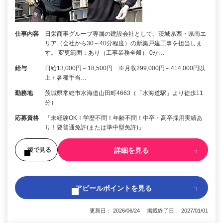
仕事内容
日栄商事グループ専属の建設会社として、茨城県西・県南エ
リア（会社から30～40分程度）の新築戸建工事を担当しま
す。 変更範囲：あり（工事業務全般） 0か…
給与
日給13,000円～18,500円 ※月収299,000円～414,000円以
上＋各種手当…
勤務地
茨城県常総市水海道山田町4663（「水海道駅」より徒歩11
分）
応募資格
「未経験OK！学歴不問！年齢不問！中卒・高卒採用実績あ
り！要普通免許(または準中型免許)」
詳細を見る
後で見る
アピールポイントを見る
更新日： 2026/06/24 掲載終了日： 2027/01/01