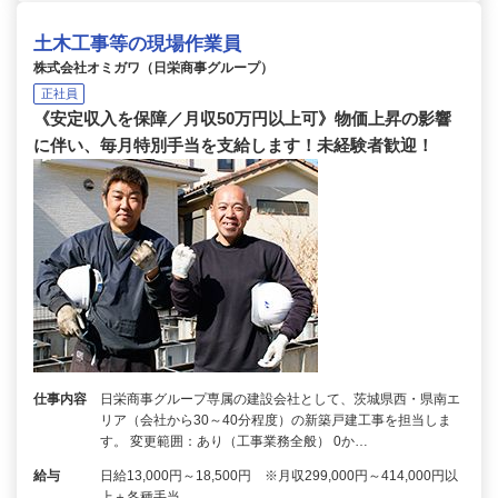
土木工事等の現場作業員
株式会社オミガワ（日栄商事グループ）
正社員
《安定収入を保障／月収50万円以上可》物価上昇の影響
に伴い、毎月特別手当を支給します！未経験者歓迎！
仕事内容
日栄商事グループ専属の建設会社として、茨城県西・県南エ
リア（会社から30～40分程度）の新築戸建工事を担当しま
す。 変更範囲：あり（工事業務全般） 0か…
給与
日給13,000円～18,500円 ※月収299,000円～414,000円以
上＋各種手当…