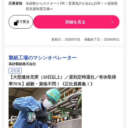
応募資格
未経験からのスタートOK！普通免許があればOK！≪資格取
得支援制度完備≫
詳細を見る
後で見る
更新日： 2026/07/31 掲載終了日： 2026/09/11
製紙工場のマシンオペレーター
高砂製紙株式会社
正社員
【大型連休充実（10日以上）／原則定時退社／有休取得
率70％】経験・資格不問！《正社員募集！》