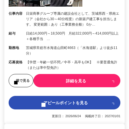
仕事内容
日栄商事グループ専属の建設会社として、茨城県西・県南エ
リア（会社から30～40分程度）の新築戸建工事を担当しま
す。 変更範囲：あり（工事業務全般） 0か…
給与
日給14,000円～18,500円 月給322,000円～414,000円以上
＋各種手当 …
勤務地
茨城県常総市水海道山田町4663（「水海道駅」より徒歩11
分）
応募資格
【学歴・年齢一切不問／中卒・高卒もOK】 ※要普通免許
（または準中型免許）
詳細を見る
後で見る
アピールポイントを見る
更新日： 2026/06/24 掲載終了日： 2027/01/01