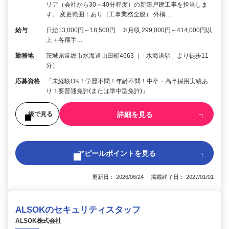
リア（会社から30～40分程度）の新築戸建工事を担当しま
す。 変更範囲：あり（工事業務全般） 外構…
給与
日給13,000円～18,500円 ※月収,299,000円～414,000円以
上＋各種手…
勤務地
茨城県常総市水海道山田町4663（「水海道駅」より徒歩11
分）
応募資格
「未経験OK！学歴不問！年齢不問！中卒・高卒採用実績あ
り！要普通免許(または準中型免許)」
詳細を見る
後で見る
アピールポイントを見る
更新日： 2026/06/24 掲載終了日： 2027/01/01
ALSOKのセキュリティスタッフ
ALSOK株式会社