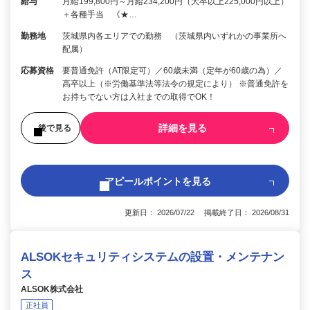
給与
月給199,800円～月給234,200円（大卒以上225,000円以上）
＋各種手当 《★…
勤務地
茨城県内各エリアでの勤務 （茨城県内いずれかの事業所へ
配属）
応募資格
要普通免許（AT限定可）／60歳未満（定年が60歳の為）／
高卒以上（※労働基準法等法令の規定により） ※普通免許を
お持ちでない方は入社までの取得でOK！
詳細を見る
後で見る
アピールポイントを見る
更新日： 2026/07/22 掲載終了日： 2026/08/31
ALSOKセキュリティシステムの設置・メンテナン
ス
ALSOK株式会社
正社員