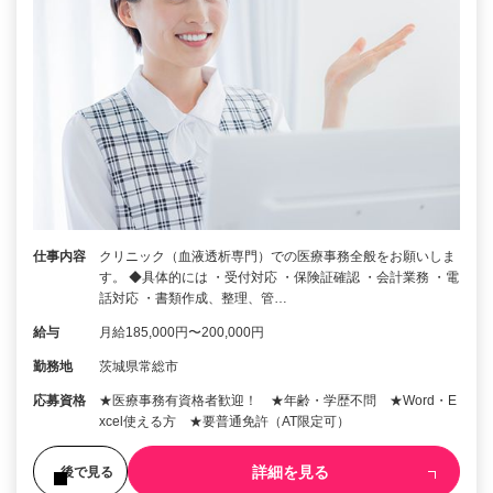
仕事内容
クリニック（血液透析専門）での医療事務全般をお願いしま
す。 ◆具体的には ・受付対応 ・保険証確認 ・会計業務 ・電
話対応 ・書類作成、整理、管…
給与
月給185,000円〜200,000円
勤務地
茨城県常総市
応募資格
★医療事務有資格者歓迎！ ★年齢・学歴不問 ★Word・E
xcel使える方 ★要普通免許（AT限定可）
詳細を見る
後で見る