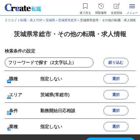
後で見る
閲覧履歴
会員登録
メニュー
クリエイト転職・求人TOP
＞
茨城県
＞
茨城県常総市
＞
茨城県常総市・その他の転職・求人情報
茨城県常総市・その他の転職・求人情報
検索条件の設定
絞り込む
職種
指定しない
選択
エリア
茨城県(常総市)
選択
条件
勤務開始日応相談
選択
業種
指定しない
選択