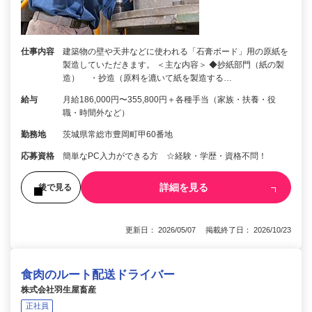
仕事内容
建築物の壁や天井などに使われる「石膏ボード」用の原紙を
製造していただきます。 ＜主な内容＞ ◆抄紙部門（紙の製
造） ・抄造（原料を漉いて紙を製造する…
給与
月給186,000円〜355,800円＋各種手当（家族・扶養・役
職・時間外など）
勤務地
茨城県常総市豊岡町甲60番地
応募資格
簡単なPC入力ができる方 ☆経験・学歴・資格不問！
詳細を見る
後で見る
更新日： 2026/05/07 掲載終了日： 2026/10/23
食肉のルート配送ドライバー
株式会社羽生屋畜産
正社員