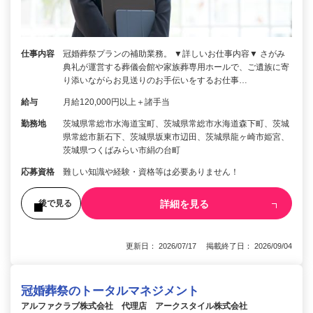
仕事内容
冠婚葬祭プランの補助業務。 ▼詳しいお仕事内容▼ さがみ
典礼が運営する葬儀会館や家族葬専用ホールで、ご遺族に寄
り添いながらお見送りのお手伝いをするお仕事…
給与
月給120,000円以上＋諸手当
勤務地
茨城県常総市水海道宝町、茨城県常総市水海道森下町、茨城
県常総市新石下、茨城県坂東市辺田、茨城県龍ヶ崎市姫宮、
茨城県つくばみらい市絹の台町
応募資格
難しい知識や経験・資格等は必要ありません！
詳細を見る
後で見る
更新日： 2026/07/17 掲載終了日： 2026/09/04
冠婚葬祭のトータルマネジメント
アルファクラブ株式会社 代理店 アークスタイル株式会社