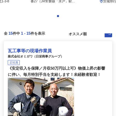
-3-8
番27（JR常磐線「水戸」駅...
茨城県行
15
1
-
15
全
件中
件を表示
瓦工事等の現場作業員
株式会社オミガワ（日栄商事グループ）
正社員
《安定収入を保障／月収50万円以上可》物価上昇の影響
に伴い、毎月特別手当を支給します！未経験者歓迎！