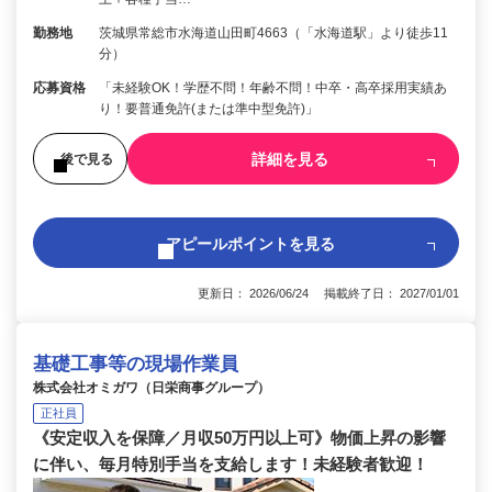
勤務地
茨城県常総市水海道山田町4663（「水海道駅」より徒歩11
分）
応募資格
「未経験OK！学歴不問！年齢不問！中卒・高卒採用実績あ
り！要普通免許(または準中型免許)」
詳細を見る
後で見る
アピールポイントを見る
更新日： 2026/06/24 掲載終了日： 2027/01/01
基礎工事等の現場作業員
株式会社オミガワ（日栄商事グループ）
正社員
《安定収入を保障／月収50万円以上可》物価上昇の影響
に伴い、毎月特別手当を支給します！未経験者歓迎！