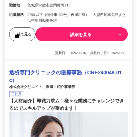
勤務地
茨城県常総市豊岡町丙115
応募資格
59歳以下（例外事由1号／再雇用有）、大型自動車免許また
は中型自動車免許
詳細を見る
後で見る
更新日： 2026/06/16 掲載終了日： 2026/09/11
透析専門クリニックの医療事務（CRE240048-01
c）
株式会社クリエイト 派遣・紹介事業部
正社員
【人材紹介】即戦力求ム！様々な業務にチャレンジでき
るのでスキルアップが望めます！