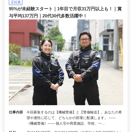
正社員
95%が未経験スタート｜1年目で月収31万円以上も！｜賞
与平均137万円｜20代30代多数活躍中！
仕事内容
今回募集するのは【機械警備】と【警備輸送】。あなたの希
望や適性に応じて、どちらかの部署に配属します。 ――
《機械警備》―― 個人宅や商業施設、学校、一…