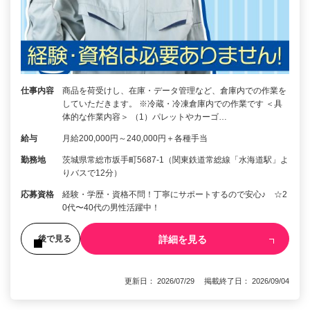
仕事内容
商品を荷受けし、在庫・データ管理など、倉庫内での作業を
していただきます。 ※冷蔵・冷凍倉庫内での作業です ＜具
体的な作業内容＞ （1）パレットやカーゴ…
給与
月給200,000円～240,000円＋各種手当
勤務地
茨城県常総市坂手町5687-1（関東鉄道常総線「水海道駅」よ
りバスで12分）
応募資格
経験・学歴・資格不問！丁寧にサポートするので安心♪ ☆2
0代〜40代の男性活躍中！
詳細を見る
後で見る
更新日： 2026/07/29 掲載終了日： 2026/09/04