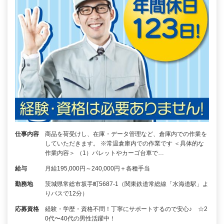
仕事内容
商品を荷受けし、在庫・データ管理など、倉庫内での作業を
していただきます。 ※常温倉庫内での作業です ＜具体的な
作業内容＞ （1）パレットやカーゴ台車で…
給与
月給195,000円～240,000円＋各種手当
勤務地
茨城県常総市坂手町5687-1（関東鉄道常総線「水海道駅」よ
りバスで12分）
応募資格
経験・学歴・資格不問！丁寧にサポートするので安心♪ ☆2
0代〜40代の男性活躍中！