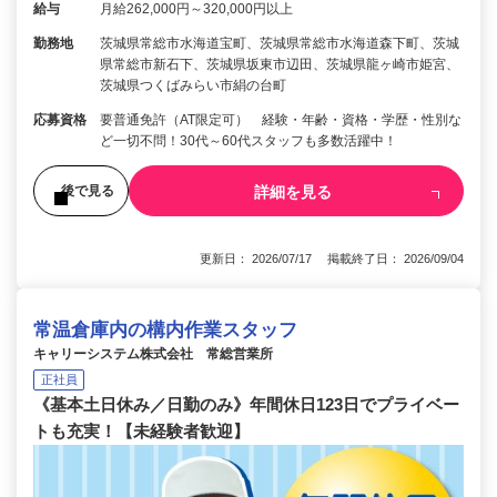
給与
月給262,000円～320,000円以上
勤務地
茨城県常総市水海道宝町、茨城県常総市水海道森下町、茨城
県常総市新石下、茨城県坂東市辺田、茨城県龍ヶ崎市姫宮、
茨城県つくばみらい市絹の台町
応募資格
要普通免許（AT限定可） 経験・年齢・資格・学歴・性別な
ど一切不問！30代～60代スタッフも多数活躍中！
詳細を見る
後で見る
更新日： 2026/07/17 掲載終了日： 2026/09/04
常温倉庫内の構内作業スタッフ
キャリーシステム株式会社 常総営業所
正社員
《基本土日休み／日勤のみ》年間休日123日でプライベー
トも充実！【未経験者歓迎】