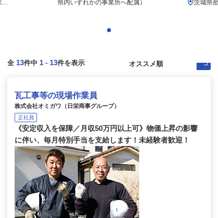
..
県内いずれかの事業所へ配属）
茨城県那
13
1
-
13
全
件中
件を表示
瓦工事等の現場作業員
株式会社オミガワ（日栄商事グループ）
正社員
《安定収入を保障／月収50万円以上可》物価上昇の影響
に伴い、毎月特別手当を支給します！未経験者歓迎！