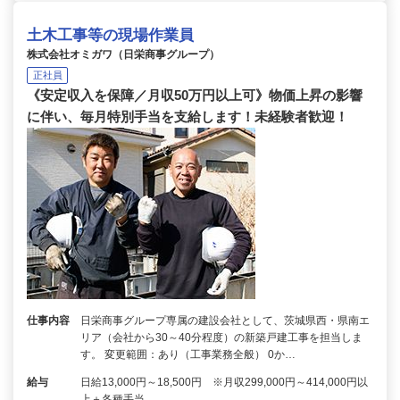
土木工事等の現場作業員
株式会社オミガワ（日栄商事グループ）
正社員
《安定収入を保障／月収50万円以上可》物価上昇の影響
に伴い、毎月特別手当を支給します！未経験者歓迎！
仕事内容
日栄商事グループ専属の建設会社として、茨城県西・県南エ
リア（会社から30～40分程度）の新築戸建工事を担当しま
す。 変更範囲：あり（工事業務全般） 0か…
給与
日給13,000円～18,500円 ※月収299,000円～414,000円以
上＋各種手当…