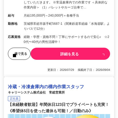
していただきます。 ※常温倉庫内での作業です ＜具体的な
作業内容＞ （1）パレットやカーゴ台車で…
給与
月給195,000円～240,000円＋各種手当
勤務地
茨城県常総市坂手町5687-1（関東鉄道常総線「水海道駅」よ
りバスで12分）
応募資格
経験・学歴・資格不問！丁寧にサポートするので安心♪ ☆2
0代〜40代の男性活躍中！
詳細を見る
後で見る
更新日： 2026/07/29 掲載終了日： 2026/09/04
冷蔵・冷凍倉庫内の構内作業スタッフ
キャリーシステム株式会社 常総営業所
正社員
【未経験者歓迎】年間休日123日でプライベートも充実！
《希望休5日を使った連休も可能！／日勤のみ》