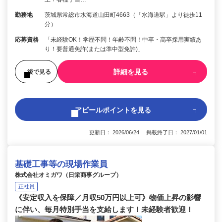
勤務地
茨城県常総市水海道山田町4663（「水海道駅」より徒歩11
分）
応募資格
「未経験OK！学歴不問！年齢不問！中卒・高卒採用実績あ
り！要普通免許(または準中型免許)」
詳細を見る
後で見る
アピールポイントを見る
更新日： 2026/06/24 掲載終了日： 2027/01/01
基礎工事等の現場作業員
株式会社オミガワ（日栄商事グループ）
正社員
《安定収入を保障／月収50万円以上可》物価上昇の影響
に伴い、毎月特別手当を支給します！未経験者歓迎！