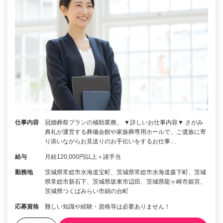
仕事内容
冠婚葬祭プランの補助業務。 ▼詳しいお仕事内容▼ さがみ
典礼が運営する葬儀会館や家族葬専用ホールで、ご遺族に寄
り添いながらお見送りのお手伝いをするお仕事…
給与
月給120,000円以上＋諸手当
勤務地
茨城県常総市水海道宝町、茨城県常総市水海道森下町、茨城
県常総市新石下、茨城県坂東市辺田、茨城県龍ヶ崎市姫宮、
茨城県つくばみらい市絹の台町
応募資格
難しい知識や経験・資格等は必要ありません！