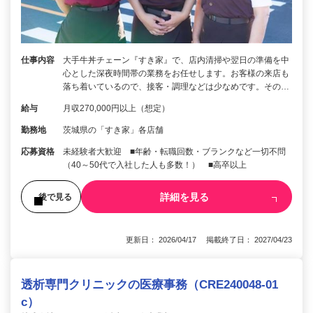
仕事内容
大手牛丼チェーン『すき家』で、店内清掃や翌日の準備を中
心とした深夜時間帯の業務をお任せします。お客様の来店も
落ち着いているので、接客・調理などは少なめです。その…
給与
月収270,000円以上（想定）
勤務地
茨城県の「すき家」各店舗
応募資格
未経験者大歓迎 ■年齢・転職回数・ブランクなど一切不問
（40～50代で入社した人も多数！） ■高卒以上
詳細を見る
後で見る
更新日： 2026/04/17 掲載終了日： 2027/04/23
透析専門クリニックの医療事務（CRE240048-01
c）