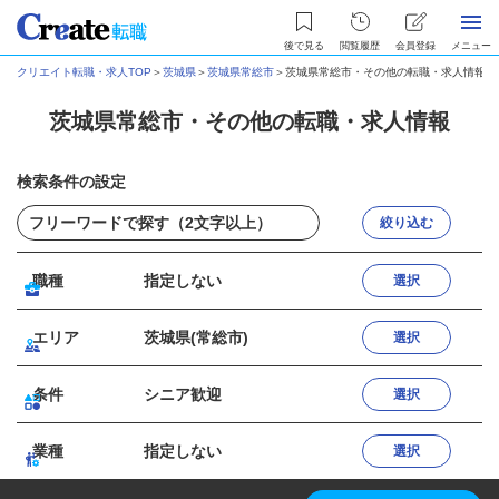
後で見る
閲覧履歴
会員登録
メニュー
クリエイト転職・求人TOP
＞
茨城県
＞
茨城県常総市
＞
茨城県常総市・その他の転職・求人情報
茨城県常総市・その他の転職・求人情報
検索条件の設定
絞り込む
職種
指定しない
選択
エリア
茨城県(常総市)
選択
条件
シニア歓迎
選択
業種
指定しない
選択