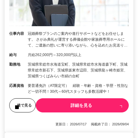
仕事内容
冠婚葬祭プランのご案内や進行サポートなどをお任せしま
す。 さがみ典礼が運営する葬儀会館や家族葬専用ホールに
て、ご遺族の想いに寄り添いながら、心を込めたお見送り…
給与
月給262,000円～320,000円以上
勤務地
茨城県常総市水海道宝町、茨城県常総市水海道森下町、茨城
県常総市新石下、茨城県坂東市辺田、茨城県龍ヶ崎市姫宮、
茨城県つくばみらい市絹の台町
応募資格
要普通免許（AT限定可） 経験・年齢・資格・学歴・性別な
ど一切不問！30代～60代スタッフも多数活躍中！
詳細を見る
後で見る
更新日： 2026/07/17 掲載終了日： 2026/09/04