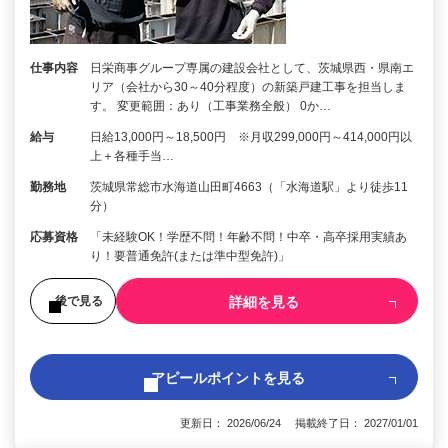
仕事内容
日栄商事グループ専属の建設会社として、茨城県西・県南エ
リア（会社から30～40分程度）の新築戸建工事を担当しま
す。 変更範囲：あり（工事業務全般） 0か…
給与
日給13,000円～18,500円 ※月収299,000円～414,000円以
上＋各種手当…
勤務地
茨城県常総市水海道山田町4663（「水海道駅」より徒歩11
分）
応募資格
「未経験OK！学歴不問！年齢不問！中卒・高卒採用実績あ
り！要普通免許(または準中型免許)」
詳細を見る
後で見る
アピールポイントを見る
更新日： 2026/06/24 掲載終了日： 2027/01/01