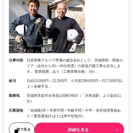
仕事内容
日栄商事グループ専属の建設会社として、茨城県西・県南エ
リア（会社から30～40分程度）の新築戸建工事を担当しま
す。 変更範囲：あり（工事業務全般） 0か…
給与
日給13,000円～22,500円 ※月収299,000円～517,500円以
上＋各種手当…
勤務地
茨城県常総市水海道山田町4663（「水海道駅」より徒歩11
分）
応募資格
「未経験OK！学歴不問！年齢不問！中卒・高卒採用実績あ
り！要普通免許(または準中型免許)」
詳細を見る
後で見る