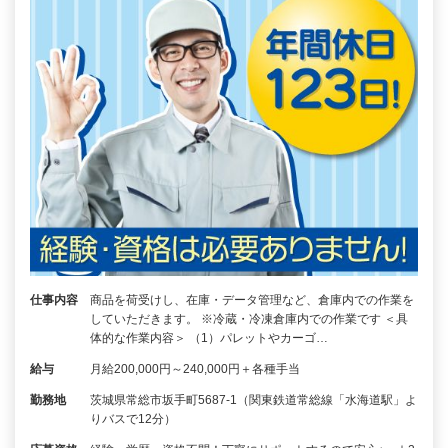
仕事内容
商品を荷受けし、在庫・データ管理など、倉庫内での作業を
していただきます。 ※冷蔵・冷凍倉庫内での作業です ＜具
体的な作業内容＞ （1）パレットやカーゴ…
給与
月給200,000円～240,000円＋各種手当
勤務地
茨城県常総市坂手町5687-1（関東鉄道常総線「水海道駅」よ
りバスで12分）