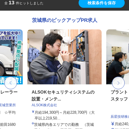
13
検索条件を保存
全
件ヒットしました
茨城県のピックアップPR求人
トレーラー
ALSOKセキュリティシステムの
プラント
設置・メンテ...
スタッフ
茨城営業所
ALSOK株式会社
0円 ☆平均
月給194,300円～月給228,700円（大
辰星技研株
卒以上219,50...
月給240,
田1680
茨城県内各エリアでの勤務 （茨城