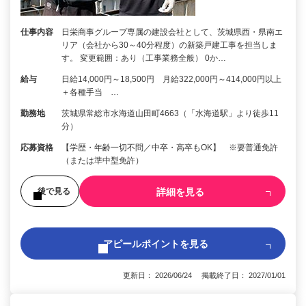
仕事内容
日栄商事グループ専属の建設会社として、茨城県西・県南エ
リア（会社から30～40分程度）の新築戸建工事を担当しま
す。 変更範囲：あり（工事業務全般） 0か…
給与
日給14,000円～18,500円 月給322,000円～414,000円以上
＋各種手当 …
勤務地
茨城県常総市水海道山田町4663（「水海道駅」より徒歩11
分）
応募資格
【学歴・年齢一切不問／中卒・高卒もOK】 ※要普通免許
（または準中型免許）
詳細を見る
後で見る
アピールポイントを見る
更新日： 2026/06/24 掲載終了日： 2027/01/01