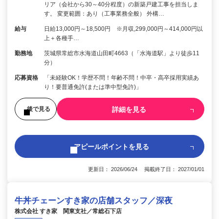
リア（会社から30～40分程度）の新築戸建工事を担当しま
す。 変更範囲：あり（工事業務全般） 外構…
給与
日給13,000円～18,500円 ※月収,299,000円～414,000円以
上＋各種手…
勤務地
茨城県常総市水海道山田町4663（「水海道駅」より徒歩11
分）
応募資格
「未経験OK！学歴不問！年齢不問！中卒・高卒採用実績あ
り！要普通免許(または準中型免許)」
詳細を見る
後で見る
アピールポイントを見る
更新日： 2026/06/24 掲載終了日： 2027/01/01
牛丼チェーンすき家の店舗スタッフ／深夜
株式会社 すき家 関東支社／常総石下店