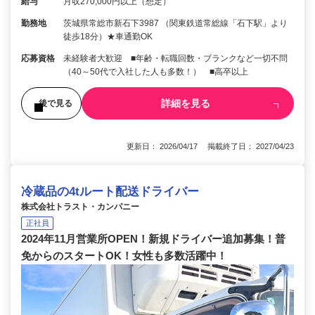
給与
月収270,000円以上（想定）
勤務地
茨城県常総市新石下3987 （関東鉄道常総線「石下駅」より
徒歩18分）★車通勤OK
応募資格
未経験者大歓迎 ■年齢・転職回数・ブランクなど一切不問
（40～50代で入社した人も多数！） ■高卒以上
詳細を見る
後で見る
更新日： 2026/04/17 掲載終了日： 2027/04/23
冷蔵品の4tルート配送ドライバー
株式会社トラスト・カンパニー
正社員
2024年11月営業所OPEN！新規ドライバー追加募集！普
免からのスタートOK！女性も多数活躍中！