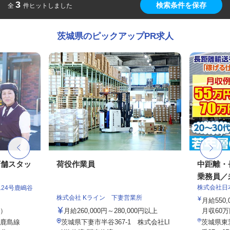
3
検索条件を保存
全
件ヒットしました
茨城県のピックアップPR求人
店舗スタッ
荷役作業員
中距離・
乗務員／
株式会社日
24号鹿嶋谷
株式会社 Kライン 下妻営業所
月給550,
定）
月給260,000円～280,000円以上
月収60万
（鹿島線
茨城県下妻市半谷367-1 株式会社LI
茨城県東