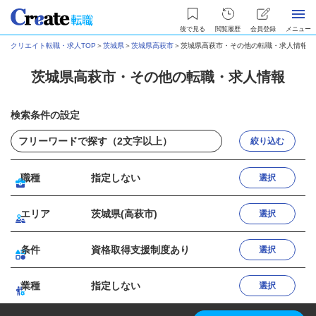
後で見る
閲覧履歴
会員登録
メニュー
クリエイト転職・求人TOP
＞
茨城県
＞
茨城県高萩市
＞
茨城県高萩市・その他の転職・求人情報
茨城県高萩市・その他の転職・求人情報
検索条件の設定
絞り込む
職種
指定しない
選択
エリア
茨城県(高萩市)
選択
条件
資格取得支援制度あり
選択
業種
指定しない
選択