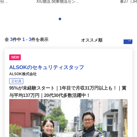
...
XIL物流 関東物流セン...
番27（J
3
1
-
3
全
件中
件を表示
NEW
ALSOKのセキュリティスタッフ
ALSOK株式会社
正社員
95%が未経験スタート｜1年目で月収31万円以上も！｜賞
与平均137万円｜20代30代多数活躍中！