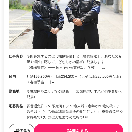
仕事内容
今回募集するのは【機械警備】と【警備輸送】。あなたの希
望や適性に応じて、どちらかの部署に配属します。 ――
《機械警備》―― 個人宅や商業施設、学校、一…
給与
月給199,800円～月給234,200円（大卒以上225,000円以上）
＋各種手当 《★…
勤務地
茨城県内各エリアでの勤務 （茨城県内いずれかの事業所へ
配属）
応募資格
要普通免許（AT限定可）／60歳未満（定年が60歳の為）／
高卒以上（※労働基準法等法令の規定により） ※普通免許を
お持ちでない方は入社までの取得でOK！
詳細を見る
後で見る