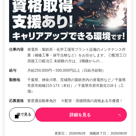
仕事内容
発電所・製鉄所・化学工場等プラント設備のメンテナンス作
業（補修工事・保守点検など）をお任せします。 ◎配管工◎
溶接工◎鍛冶工 未経験の方は、1職種からの…
給与
月給250,000円～500,000円以上（日給月給制）
勤務地
千葉県、神奈川県、茨城県の製鉄所内の発電所など／千葉県
市原市栢橋215-173（本社）／千葉県市原市新生218-1（工
場）
応募資格
要普通自動車免許 ※配管・溶接関係の資格ある方優遇！
詳細を見る
後で見る
更新日： 2026/06/29 掲載終了日： 2026/08/28