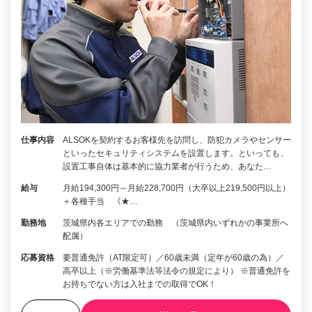
仕事内容
ALSOKを契約するお客様先を訪問し、防犯カメラやセンサー
といったセキュリティシステムを設置します。といっても、
設置工事自体は基本的に協力業者が行うため、あなた…
給与
月給194,300円～月給228,700円（大卒以上219,500円以上）
＋各種手当 《★…
勤務地
茨城県内各エリアでの勤務 （茨城県内いずれかの事業所へ
配属）
応募資格
要普通免許（AT限定可）／60歳未満（定年が60歳の為）／
高卒以上（※労働基準法等法令の規定により） ※普通免許を
お持ちでない方は入社までの取得でOK！