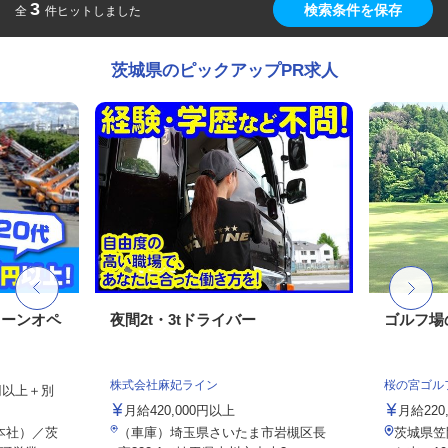
3
検索条件を保存
全
件ヒットしました
茨城県のピックアップPR求人
レーンオペ
夜間2t・3tドライバー
ゴルフ場
株式会社麻妃ライン
桜の宮ゴル
9円以上＋別
月給420,000円以上
月給220,
本社）／茨
（車庫）埼玉県さいたま市岩槻区長
茨城県笠