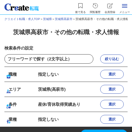
後で見る
閲覧履歴
会員登録
メニュー
クリエイト転職・求人TOP
＞
茨城県
＞
茨城県高萩市
＞
茨城県高萩市・その他の転職・求人情報
茨城県高萩市・その他の転職・求人情報
検索条件の設定
絞り込む
職種
指定しない
選択
エリア
茨城県(高萩市)
選択
条件
産休/育休取得実績あり
選択
業種
指定しない
選択