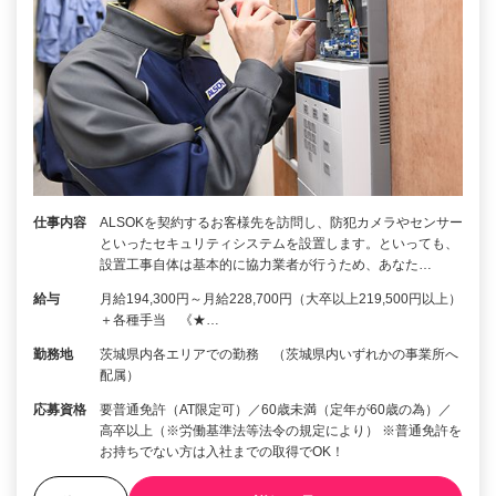
仕事内容
ALSOKを契約するお客様先を訪問し、防犯カメラやセンサー
といったセキュリティシステムを設置します。といっても、
設置工事自体は基本的に協力業者が行うため、あなた…
給与
月給194,300円～月給228,700円（大卒以上219,500円以上）
＋各種手当 《★…
勤務地
茨城県内各エリアでの勤務 （茨城県内いずれかの事業所へ
配属）
応募資格
要普通免許（AT限定可）／60歳未満（定年が60歳の為）／
高卒以上（※労働基準法等法令の規定により） ※普通免許を
お持ちでない方は入社までの取得でOK！