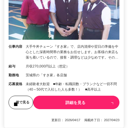
仕事内容
大手牛丼チェーン『すき家』で、店内清掃や翌日の準備を中
心とした深夜時間帯の業務をお任せします。お客様の来店も
落ち着いているので、接客・調理などは少なめです。その…
給与
月収270,000円以上（想定）
勤務地
茨城県の「すき家」各店舗
応募資格
未経験者大歓迎 ■年齢・転職回数・ブランクなど一切不問
（40～50代で入社した人も多数！） ■高卒以上
詳細を見る
後で見る
更新日： 2026/04/17 掲載終了日： 2027/04/23