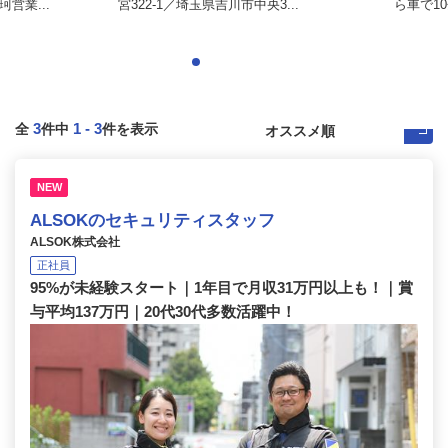
営業...
宮322-1／埼玉県吉川市中央3...
ら車で1
3
1
-
3
全
件中
件を表示
NEW
ALSOKのセキュリティスタッフ
ALSOK株式会社
正社員
95%が未経験スタート｜1年目で月収31万円以上も！｜賞
与平均137万円｜20代30代多数活躍中！