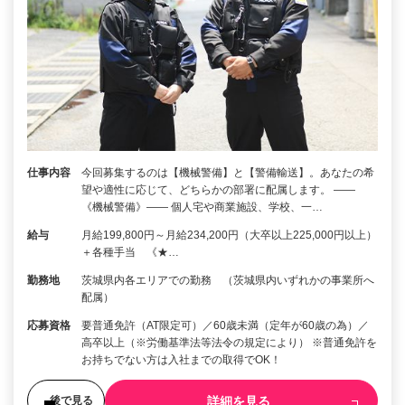
仕事内容
今回募集するのは【機械警備】と【警備輸送】。あなたの希
望や適性に応じて、どちらかの部署に配属します。 ――
《機械警備》―― 個人宅や商業施設、学校、一…
給与
月給199,800円～月給234,200円（大卒以上225,000円以上）
＋各種手当 《★…
勤務地
茨城県内各エリアでの勤務 （茨城県内いずれかの事業所へ
配属）
応募資格
要普通免許（AT限定可）／60歳未満（定年が60歳の為）／
高卒以上（※労働基準法等法令の規定により） ※普通免許を
お持ちでない方は入社までの取得でOK！
詳細を見る
後で見る