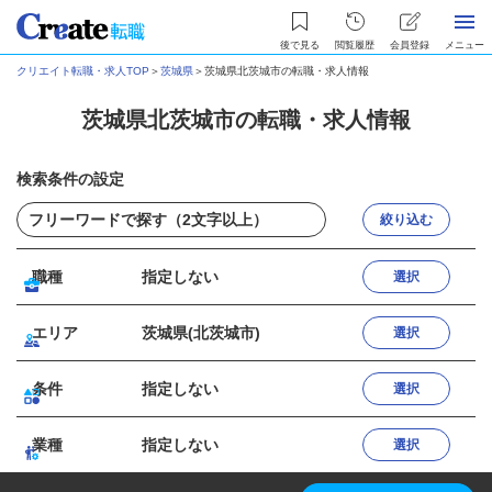
後で見る
閲覧履歴
会員登録
メニュー
クリエイト転職・求人TOP
＞
茨城県
＞
茨城県北茨城市の転職・求人情報
茨城県北茨城市の転職・求人情報
検索条件の設定
絞り込む
職種
指定しない
選択
エリア
茨城県(北茨城市)
選択
条件
指定しない
選択
業種
指定しない
選択