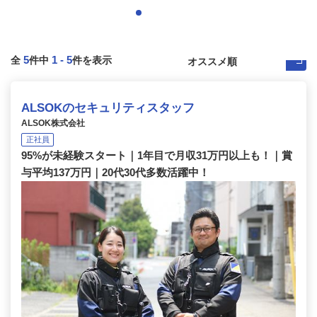
5
1
-
5
全
件中
件を表示
ALSOKのセキュリティスタッフ
ALSOK株式会社
正社員
95%が未経験スタート｜1年目で月収31万円以上も！｜賞
与平均137万円｜20代30代多数活躍中！