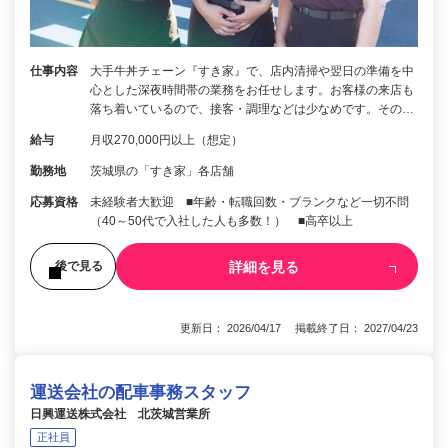
仕事内容
大手牛丼チェーン『すき家』で、店内清掃や翌日の準備を中
心とした深夜時間帯の業務をお任せします。お客様の来店も
落ち着いているので、接客・調理などは少なめです。その…
給与
月収270,000円以上（想定）
勤務地
茨城県の「すき家」各店舗
応募資格
未経験者大歓迎 ■年齢・転職回数・ブランクなど一切不問
（40～50代で入社した人も多数！） ■高卒以上
詳細を見る
後で見る
更新日： 2026/04/17 掲載終了日： 2027/04/23
運送会社の配車事務スタッフ
日興運送株式会社 北茨城営業所
正社員