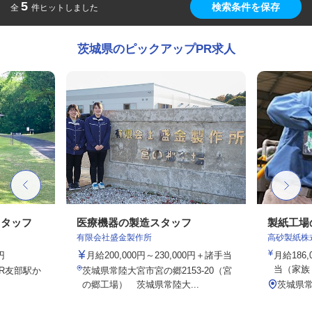
5
検索条件を保存
全
件ヒットしました
茨城県のピックアップPR求人
スタッフ
医療機器の製造スタッフ
製紙工場
有限会社盛金製作所
高砂製紙株
円
月給200,000円～230,000円＋諸手当
月給186,
当（家族・
JR友部駅か
茨城県常陸大宮市宮の郷2153-20（宮
の郷工場） 茨城県常陸大...
茨城県常