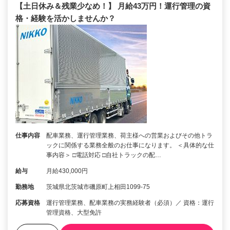
【土日休み＆残業少なめ！】 月給43万円！運行管理の資
格・経験を活かしませんか？
仕事内容
配車業務、運行管理業務、荷主様への営業およびその他トラ
ックに関係する業務全般のお仕事になります。 ＜具体的な仕
事内容＞ □電話対応 □自社トラックの配…
給与
月給430,000円
勤務地
茨城県北茨城市磯原町上相田1099-75
応募資格
運行管理業務、配車業務の実務経験者（必須）／ 資格：運行
管理資格、大型免許