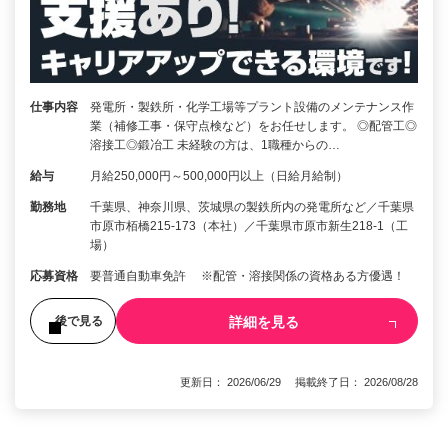
仕事内容
発電所・製鉄所・化学工場等プラント設備のメンテナンス作
業（補修工事・保守点検など）をお任せします。 ◎配管工◎
溶接工◎鍛冶工 未経験の方は、1職種からの…
給与
月給250,000円～500,000円以上（日給月給制）
勤務地
千葉県、神奈川県、茨城県の製鉄所内の発電所など／千葉県
市原市栢橋215-173（本社）／千葉県市原市新生218-1（工
場）
応募資格
要普通自動車免許 ※配管・溶接関係の資格ある方優遇！
詳細を見る
後で見る
更新日： 2026/06/29 掲載終了日： 2026/08/28