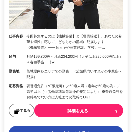
仕事内容
今回募集するのは【機械警備】と【警備輸送】。あなたの希
望や適性に応じて、どちらかの部署に配属します。 ――
《機械警備》―― 個人宅や商業施設、学校、一…
給与
月給199,800円～月給234,200円（大卒以上225,000円以上）
＋各種手当 《★…
勤務地
茨城県内各エリアでの勤務 （茨城県内いずれかの事業所へ
配属）
応募資格
要普通免許（AT限定可）／60歳未満（定年が60歳の為）／
高卒以上（※労働基準法等法令の規定により） ※普通免許を
お持ちでない方は入社までの取得でOK！
詳細を見る
後で見る