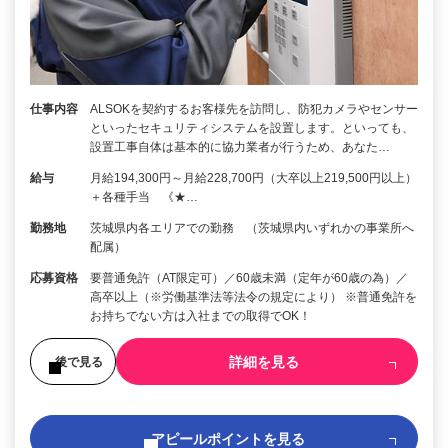
仕事内容
ALSOKを契約するお客様先を訪問し、防犯カメラやセンサー
といったセキュリティシステムを設置します。といっても、
設置工事自体は基本的に協力業者が行うため、あなた…
給与
月給194,300円～月給228,700円（大卒以上219,500円以上）
＋各種手当 《★…
勤務地
茨城県内各エリアでの勤務 （茨城県内いずれかの事業所へ
配属）
応募資格
要普通免許（AT限定可）／60歳未満（定年が60歳の為）／
高卒以上（※労働基準法等法令の規定により） ※普通免許を
お持ちでない方は入社までの取得でOK！
詳細を見る
後で見る
アピールポイントを見る