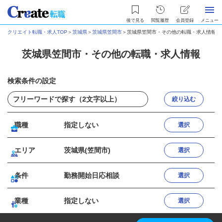
後で見る
閲覧履歴
会員登録
メニュー
クリエイト転職・求人TOP
＞
茨城県
＞
茨城県笠間市
＞
茨城県笠間市・その他の転職・求人情報
茨城県笠間市・その他の転職・求人情報
検索条件の設定
絞り込む
職種
指定しない
選択
エリア
茨城県(笠間市)
選択
条件
勤務開始日応相談
選択
業種
指定しない
選択