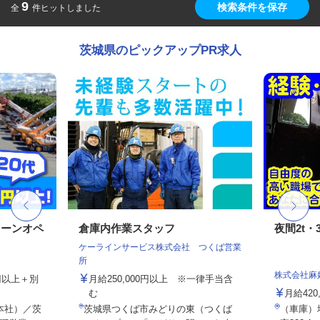
9
検索条件を保存
全
件ヒットしました
茨城県のピックアップPR求人
レーンオペ
倉庫内作業スタッフ
夜間2t・
ケーラインサービス株式会社 つくば営業
所
株式会社麻
9円以上＋別
月給250,000円以上 ※一律手当含
む
月給420
本社）／茨
茨城県つくば市みどりの東（つくば
（車庫）