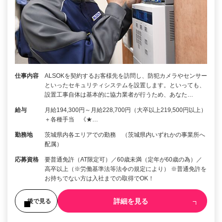
仕事内容
ALSOKを契約するお客様先を訪問し、防犯カメラやセンサー
といったセキュリティシステムを設置します。といっても、
設置工事自体は基本的に協力業者が行うため、あなた…
給与
月給194,300円～月給228,700円（大卒以上219,500円以上）
＋各種手当 《★…
勤務地
茨城県内各エリアでの勤務 （茨城県内いずれかの事業所へ
配属）
応募資格
要普通免許（AT限定可）／60歳未満（定年が60歳の為）／
高卒以上（※労働基準法等法令の規定により） ※普通免許を
お持ちでない方は入社までの取得でOK！
詳細を見る
後で見る