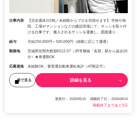
仕事内容
【完全週休2日制／未経験からプロを目指せます】 学校や病
院、工場やマンションなどの建設現場にて、サッシを取り付
ける仕事です。搬入されるサッシを運搬し、図面通り…
給与
月給250,000円～500,000円（経験に応じて優遇）
勤務地
茨城県笠間市鯉淵6522-57（JR常磐線「友部」駅から徒歩20
分）★車通勤OK
応募資格
未経験OK、要普通自動車運転免許（AT限定可）
詳細を見る
後で見る
更新日： 2026/05/15 掲載終了日： 2026/08/14
掲載終了まであと5日
1