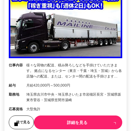
仕事内容
様々な荷物の配送、積み降ろしなどを手掛けていただきま
す。 拠点になるセンター（東京・千葉・埼玉・茨城）から各
店舗への配送、または、センター間の配送を手掛けます…
給与
月給420,000円～500,000円
勤務地
埼玉県吉川市中央・埼玉県さいたま市岩槻区長宮・茨城県坂
東市菅谷・茨城県笠間市湯崎
応募資格
大型免許
詳細を見る
後で見る