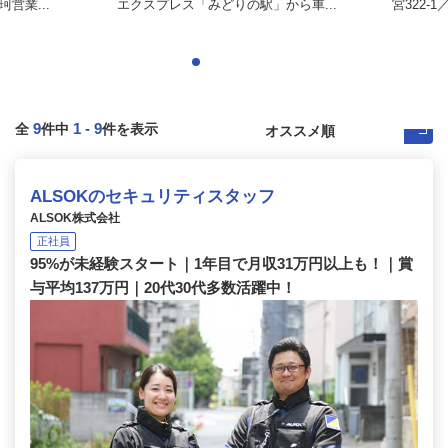
営業...
エクスプレス「みどりの駅」から車...
宮322-
9
1
-
9
全
件中
件を表示
ALSOKのセキュリティスタッフ
ALSOK株式会社
正社員
95%が未経験スタート｜1年目で月収31万円以上も！｜賞
与平均137万円｜20代30代多数活躍中！