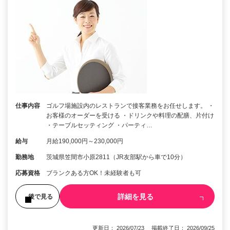
仕事内容
ゴルフ場施設内のレストランで接客業務をお任せします。 ・
お客様のオーダーを受ける ・ドリンクや料理の配膳、片付け
・テーブルセッティング ・パーティ…
給与
月給190,000円～230,000円
勤務地
茨城県笠間市小原2811（JR友部駅から車で10分）
応募資格
ブランクある方OK！未経験者も可
詳細を見る
後で見る
更新日： 2026/07/23 掲載終了日： 2026/09/25