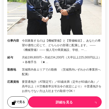
仕事内容
今回募集するのは【機械警備】と【警備輸送】。あなたの希
望や適性に応じて、どちらかの部署に配属します。 ――
《機械警備》―― 個人宅や商業施設、学校、一…
給与
月給199,800円～月給234,200円（大卒以上225,000円以上）
＋各種手当 《★…
勤務地
茨城県内各エリアでの勤務 （茨城県内いずれかの事業所へ
配属）
応募資格
要普通免許（AT限定可）／60歳未満（定年が60歳の為）／
高卒以上（※労働基準法等法令の規定により） ※普通免許を
お持ちでない方は入社までの取得でOK！
詳細を見る
後で見る