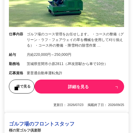
仕事内容
ゴルフ場のコース管理をお任せします。 ・コースの整備（グ
リーン・ラフ・フェアウェイの草を機械を使用して刈り揃え
る） ・コース外の整備 ・降雪時の除雪作業 …
給与
月給220,000円～250,000円
勤務地
茨城県笠間市小原2811（JR友部駅から車で10分）
応募資格
要普通自動車運転免許
詳細を見る
後で見る
更新日： 2026/07/23 掲載終了日： 2026/09/25
ゴルフ場のフロントスタッフ
桜の宮ゴルフ倶楽部