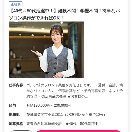
正社員
【40代～50代活躍中！】経験不問！学歴不問！簡単なパ
ソコン操作ができればOK！
仕事内容
ゴルフ場のフロント業務をお任せします。 ・受付、会計、簡
単なパソコン入力、伝票計算など ・予約電話対応、ネット予
約管理 ・売店商品の発注 ★お客様の…
給与
月給190,000円～230,000円
勤務地
茨城県笠間市小原2811（JR友部駅から車で10分）
応募資格
要普通自動車運転免許 ★40代～50代活躍中！