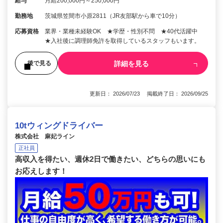
給与
月給200,000円～250,000円
勤務地
茨城県笠間市小原2811（JR友部駅から車で10分）
応募資格
業界・業種未経験OK ★学歴・性別不問 ★40代活躍中
★入社後に調理師免許を取得しているスタッフもいます。
詳細を見る
後で見る
更新日： 2026/07/23 掲載終了日： 2026/09/25
10tウィングドライバー
株式会社 麻妃ライン
正社員
高収入を得たい、週休2日で働きたい、どちらの思いにも
お応えします！