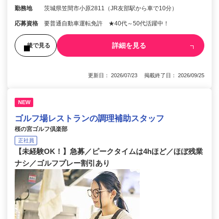
勤務地
茨城県笠間市小原2811（JR友部駅から車で10分）
応募資格
要普通自動車運転免許 ★40代～50代活躍中！
詳細を見る
後で見る
更新日： 2026/07/23 掲載終了日： 2026/09/25
NEW
ゴルフ場レストランの調理補助スタッフ
桜の宮ゴルフ倶楽部
正社員
【未経験OK！】急募／ピークタイムは4hほど／ほぼ残業
ナシ／ゴルフプレー割引あり