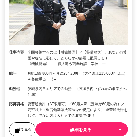
仕事内容
今回募集するのは【機械警備】と【警備輸送】。あなたの希
望や適性に応じて、どちらかの部署に配属します。 ――
《機械警備》―― 個人宅や商業施設、学校、一…
給与
月給199,800円～月給234,200円（大卒以上225,000円以上）
＋各種手当 《★…
勤務地
茨城県内各エリアでの勤務 （茨城県内いずれかの事業所へ
配属）
応募資格
要普通免許（AT限定可）／60歳未満（定年が60歳の為）／
高卒以上（※労働基準法等法令の規定により） ※普通免許を
お持ちでない方は入社までの取得でOK！
詳細を見る
後で見る