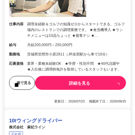
仕事内容
調理未経験＆ゴルフの知識ゼロからスタートできる、ゴルフ
場内のレストランでの調理業務です。 ★食洗機導入 ★ラン
チメニューは10品ちょっと ★接客ナシ ★…
給与
月給200,000円～250,000円
勤務地
茨城県笠間市小原2811（JR友部駅から車で10分）
応募資格
業界・業種未経験OK ★学歴・性別不問 ★40代活躍中
★入社後に調理師免許を取得しているスタッフもいます。
詳細を見る
後で見る
更新日： 2026/07/23 掲載終了日： 2026/09/25
10tウィングドライバー
株式会社 麻妃ライン
正社員