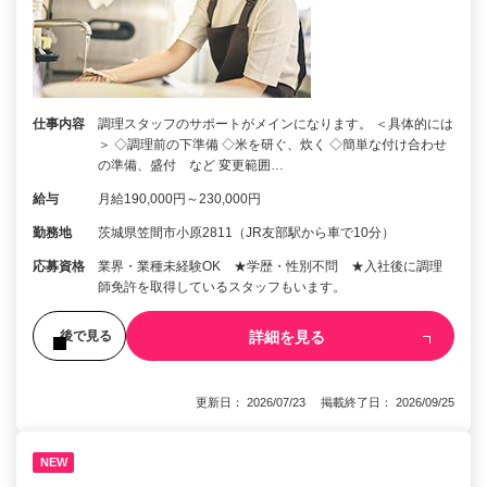
仕事内容
調理スタッフのサポートがメインになります。 ＜具体的には
＞ ◇調理前の下準備 ◇米を研ぐ、炊く ◇簡単な付け合わせ
の準備、盛付 など 変更範囲…
給与
月給190,000円～230,000円
勤務地
茨城県笠間市小原2811（JR友部駅から車で10分）
応募資格
業界・業種未経験OK ★学歴・性別不問 ★入社後に調理
師免許を取得しているスタッフもいます。
詳細を見る
後で見る
更新日： 2026/07/23 掲載終了日： 2026/09/25
NEW