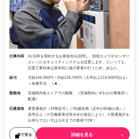
仕事内容
ALSOKを契約するお客様先を訪問し、防犯カメラやセンサー
といったセキュリティシステムを設置します。といっても、
設置工事自体は基本的に協力業者が行うため、あなた…
給与
月給194,300円～月給228,700円（大卒以上219,500円以上）
＋各種手当 《★…
勤務地
茨城県内各エリアでの勤務 （茨城県内いずれかの事業所へ
配属）
応募資格
要普通免許（AT限定可）／60歳未満（定年が60歳の為）／
高卒以上（※労働基準法等法令の規定により） ※普通免許を
お持ちでない方は入社までの取得でOK！
詳細を見る
後で見る