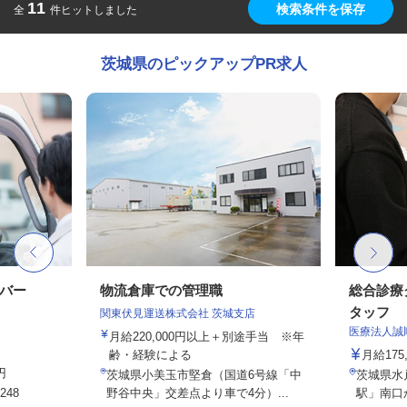
11
検索条件を保存
全
件ヒットしました
茨城県のピックアップPR求人
イバー
物流倉庫での管理職
総合診療
タッフ
関東伏見運送株式会社 茨城支店
医療法人誠
月給220,000円以上＋別途手当 ※年
齢・経験による
月給175,
円
茨城県小美玉市堅倉（国道6号線「中
茨城県水戸
48
野谷中央」交差点より車で4分）...
駅」南口か