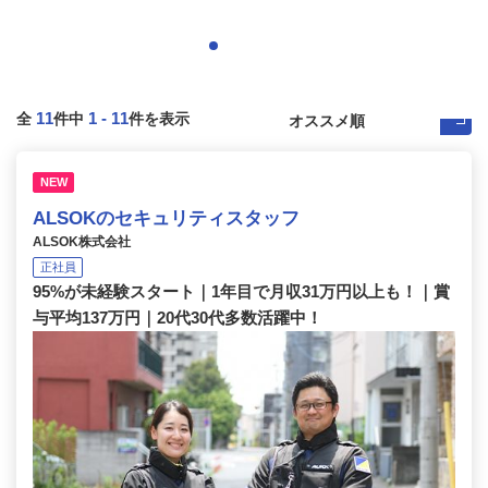
11
1
-
11
全
件中
件を表示
NEW
ALSOKのセキュリティスタッフ
ALSOK株式会社
正社員
95%が未経験スタート｜1年目で月収31万円以上も！｜賞
与平均137万円｜20代30代多数活躍中！