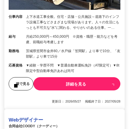
仕事内容
上下水道工事全般。住宅・店舗・公共施設～道路下のインフ
ラ設備工事などさまざまな現場があります。人々の生活にも
っとも不可欠な“水”に関わる、やりがいのある仕事。一…
給与
月給250,000円～450,000円 ※資格・職歴・能⼒などを考
慮、前職給与考慮します
勤務地
茨城県笠間市⾦井80／⽔⼾線「笠間駅」より⾞で10分、「友
部駅」より⾞で15分
応募資格
▼経験・学歴不問 ▼普通⾃動⾞運転免許（AT限定可）▼8t
限定中型⾃動⾞免許あれば尚可
詳細を見る
後で見る
更新日： 2026/05/27 掲載終了日： 2027/05/28
Webデザイナー
合同会社COODY（クーディー）