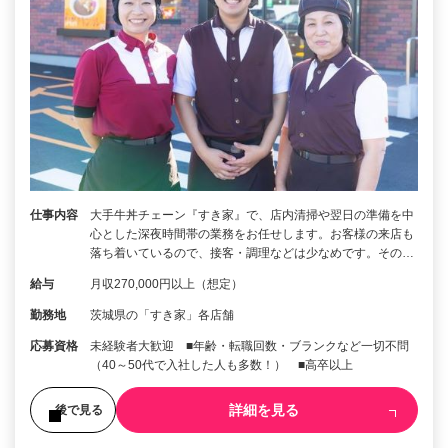
仕事内容
大手牛丼チェーン『すき家』で、店内清掃や翌日の準備を中
心とした深夜時間帯の業務をお任せします。お客様の来店も
落ち着いているので、接客・調理などは少なめです。その…
給与
月収270,000円以上（想定）
勤務地
茨城県の「すき家」各店舗
応募資格
未経験者大歓迎 ■年齢・転職回数・ブランクなど一切不問
（40～50代で入社した人も多数！） ■高卒以上
詳細を見る
後で見る