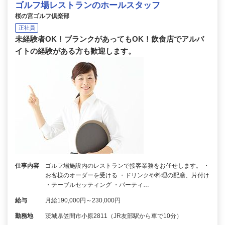
ゴルフ場レストランのホールスタッフ
桜の宮ゴルフ倶楽部
正社員
未経験者OK！ブランクがあってもOK！飲食店でアルバ
イトの経験がある方も歓迎します。
仕事内容
ゴルフ場施設内のレストランで接客業務をお任せします。 ・
お客様のオーダーを受ける ・ドリンクや料理の配膳、片付け
・テーブルセッティング ・パーティ…
給与
月給190,000円～230,000円
勤務地
茨城県笠間市小原2811（JR友部駅から車で10分）