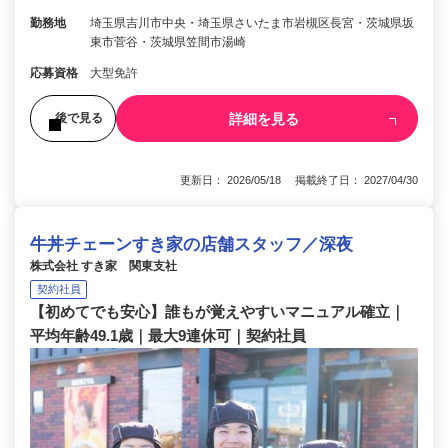
勤務地
埼玉県吉川市中央・埼玉県さいたま市岩槻区長宮・茨城県坂
東市菅谷・茨城県笠間市湯崎
応募資格
大型免許
詳細を見る
後で見る
更新日： 2026/05/18 掲載終了日： 2027/04/30
牛丼チェーンすき家の店舗スタッフ／深夜
株式会社 すき家 関東支社
契約社員
【初めてでも安心】誰もが覚えやすいマニュアル確立｜
平均年齢49.1歳｜最大9連休可｜契約社員