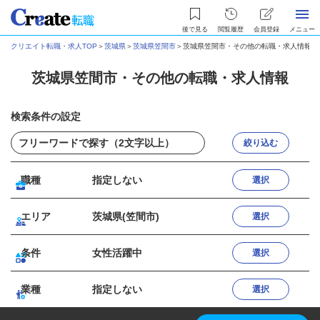
後で見る
閲覧履歴
会員登録
メニュー
クリエイト転職・求人TOP
＞
茨城県
＞
茨城県笠間市
＞
茨城県笠間市・その他の転職・求人情報
茨城県笠間市・その他の転職・求人情報
検索条件の設定
絞り込む
職種
指定しない
選択
エリア
茨城県(笠間市)
選択
条件
女性活躍中
選択
業種
指定しない
選択