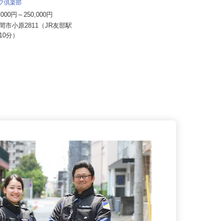
ルフ倶楽部
株式会社 フィルド食品
0,000円～250,000円
月給233,000円～300,000円以上 ※
経験・能力により優...
笠間市小原2811（JR友部駅
で10分）
茨城県行方市手賀1527-1