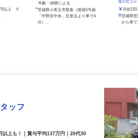
月給220,000円以上＋別途手当 ※
桜の宮ゴ
年齢・経験による
000円以上 ※
月給22
茨城県小美玉市堅倉（国道6号線
「中野谷中央」交差点より車で4
茨城県
1
分）...
から車
スタッフ