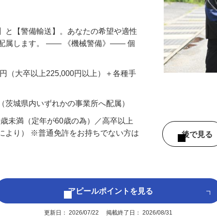
円以上も！｜賞与平均137万円｜20代30
備】と【警備輸送】。あなたの希望や適性
配属します。 ―― 《機械警備》―― 個
…
200円（大卒以上225,000円以上）＋各種手
 （茨城県内いずれかの事業所へ配属）
60歳未満（定年が60歳の為）／高卒以上
により） ※普通免許をお持ちでない方は
後で見
アピールポイントを見る