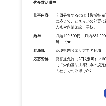
95%が未経験スタート｜1年目で月収31万
代多数活躍中！
仕事内容
今回募集するのは【機械警
に応じて、どちらかの部署に
人宅や商業施設、学校、一
給与
月給199,800円～月給234,
当 《★…
勤務地
茨城県内各エリアでの勤務
応募資格
要普通免許（AT限定可）／
（※労働基準法等法令の規定
入社までの取得でOK！