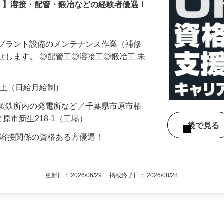
！】溶接・配管・鍛冶などの経験者優遇！
等プラント設備のメンテナンス作業（補修
せします。 ◎配管工◎溶接工◎鍛冶工 未
00円以上（日給月給制）
の製鉄所内の発電所など／千葉県市原市栢
県市原市新生218-1（工場）
後で見
・溶接関係の資格ある方優遇！
更新日： 2026/06/29 掲載終了日： 2026/08/28