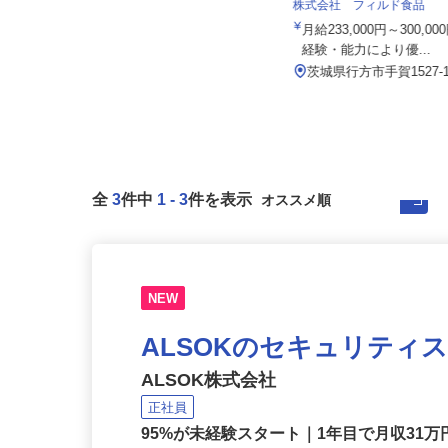
桜の宮ゴルフ倶楽部
株式会社 フィルド食品
月給220,000円～250,000円
月給233,000円～300,
経験・能力により優...
茨城県笠間市小原2811（JR友部駅
から車で10分）
茨城県行方市手賀1527-
全
3
件中
1
-
3
件を表示
NEW
ALSOKのセキュリティ
ALSOK株式会社
正社員