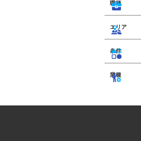
職種
エリア
条件
業種