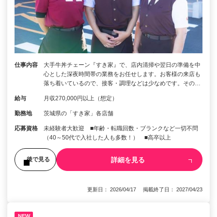
仕事内容
大手牛丼チェーン『すき家』で、店内清掃や翌日の準備を中
心とした深夜時間帯の業務をお任せします。お客様の来店も
落ち着いているので、接客・調理などは少なめです。その…
給与
月収270,000円以上（想定）
勤務地
茨城県の「すき家」各店舗
応募資格
未経験者大歓迎 ■年齢・転職回数・ブランクなど一切不問
（40～50代で入社した人も多数！） ■高卒以上
詳細を見る
後で見る
更新日： 2026/04/17 掲載終了日： 2027/04/23
NEW