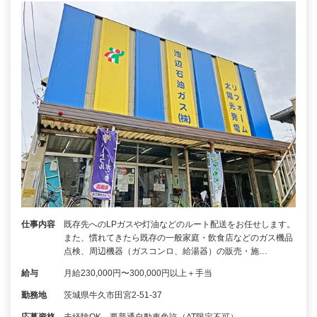
仕事内容
既存先へのLPガスや灯油などのルート配送をお任せします。
また、慣れてきたら既存の一般家庭・飲食店などのガス機品
点検、周辺機器（ガスコンロ、給湯器）の販売・施…
給与
月給230,000円〜300,000円以上＋手当
勤務地
茨城県牛久市田宮2-51-37
応募資格
未経験OK、要普通自動車免許（AT限定不可）