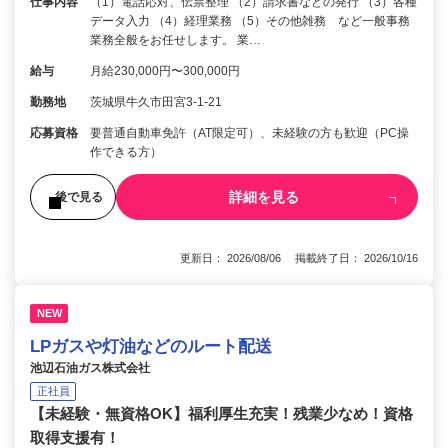
仕事内容
（1）電話応対、伝票整理 （2）請求書などの発行 （3）各種
データ入力 （4）経理業務 （5）その他雑務 など一般事務
業務全般をお任せします。 業…
給与
月給230,000円〜300,000円
勤務地
茨城県牛久市田宮3-1-21
応募資格
要普通自動車免許（AT限定可）、未経験の方も歓迎（PC操
作できる方）
詳細を見る
後で見る
更新日： 2026/08/06 掲載終了日： 2026/10/16
NEW
LPガスや灯油などのルート配送
池辺石油ガス株式会社
正社員
【未経験・無資格OK】福利厚生充実！残業少なめ！資格
取得支援有！