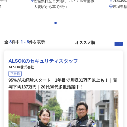
種手当
月給260,
茨城県日立市大沼町1-1-7（JR常磐線
1
大甕駅から車で8分）
茨城県稲
8
1
-
8
全
件中
件を表示
ALSOKのセキュリティスタッフ
ALSOK株式会社
正社員
95%が未経験スタート｜1年目で月収31万円以上も！｜賞
与平均137万円｜20代30代多数活躍中！