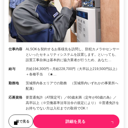
仕事内容
ALSOKを契約するお客様先を訪問し、防犯カメラやセンサー
といったセキュリティシステムを設置します。といっても、
設置工事自体は基本的に協力業者が行うため、あなた…
給与
月給194,300円～月給228,700円（大卒以上219,500円以上）
＋各種手当 《★…
勤務地
茨城県内各エリアでの勤務 （茨城県内いずれかの事業所へ
配属）
応募資格
要普通免許（AT限定可）／60歳未満（定年が60歳の為）／
高卒以上（※労働基準法等法令の規定により） ※普通免許を
お持ちでない方は入社までの取得でOK！
詳細を見る
後で見る