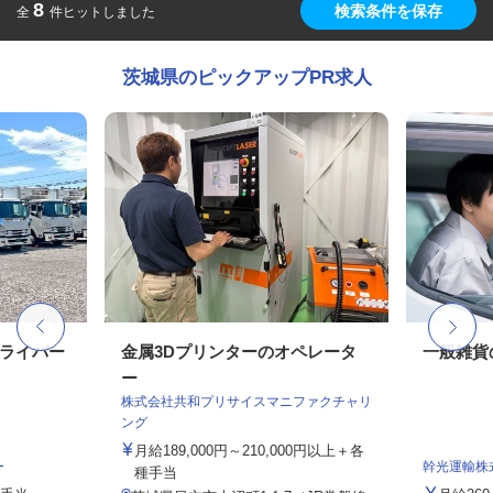
8
検索条件を保存
全
件ヒットしました
茨城県のピックアップPR求人
ドライバー
金属3Dプリンターのオペレータ
一般雑貨
ー
株式会社共和プリサイスマニファクチャリ
ング
月給189,000円～210,000円以上＋各
ー
幹光運輸株
種手当