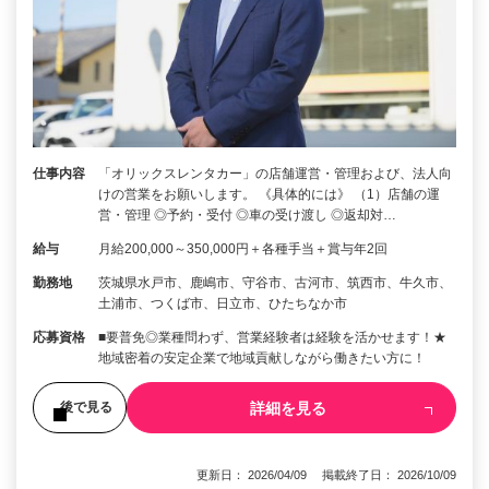
仕事内容
「オリックスレンタカー」の店舗運営・管理および、法人向
けの営業をお願いします。 《具体的には》 （1）店舗の運
営・管理 ◎予約・受付 ◎車の受け渡し ◎返却対…
給与
月給200,000～350,000円＋各種手当＋賞与年2回
勤務地
茨城県水戸市、鹿嶋市、守谷市、古河市、筑西市、牛久市、
土浦市、つくば市、日立市、ひたちなか市
応募資格
■要普免◎業種問わず、営業経験者は経験を活かせます！★
地域密着の安定企業で地域貢献しながら働きたい方に！
詳細を見る
後で見る
更新日： 2026/04/09 掲載終了日： 2026/10/09