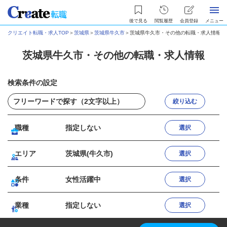
後で見る
閲覧履歴
会員登録
メニュー
クリエイト転職・求人TOP
＞
茨城県
＞
茨城県牛久市
＞
茨城県牛久市・その他の転職・求人情報
茨城県牛久市・その他の転職・求人情報
検索条件の設定
絞り込む
職種
指定しない
選択
エリア
茨城県(牛久市)
選択
条件
女性活躍中
選択
業種
指定しない
選択