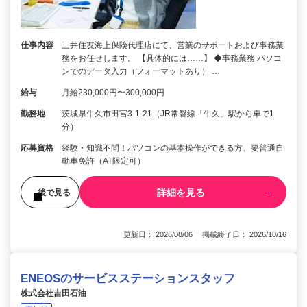
仕事内容
三井住友海上保険代理店にて、営業のサポートおよび事務業
務をお任せします。 【具体的には……】 ◆事務業務 パソコ
ンでのデータ入力（フォーマットあり） …
給与
月給230,000円〜300,000円
勤務地
茨城県牛久市田宮3-1-21（JR常磐線「牛久」駅から車で1
分）
応募資格
経験・知識不問！パソコンの基本操作ができる方、要普通自
動車免許（AT限定可）
詳細を見る
後で見る
更新日： 2026/08/06 掲載終了日： 2026/10/16
ENEOSのサービスステーションスタッフ
株式会社吉田石油