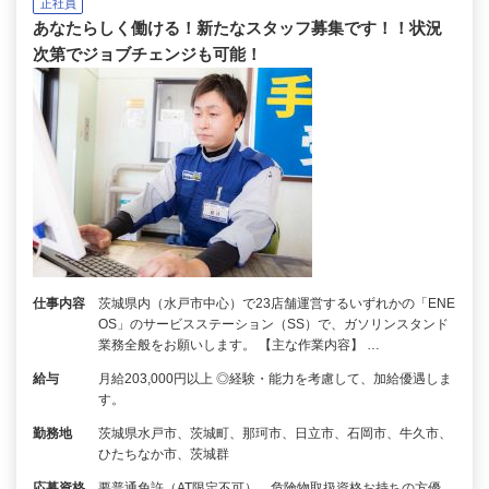
正社員
あなたらしく働ける！新たなスタッフ募集です！！状況
次第でジョブチェンジも可能！
仕事内容
茨城県内（水戸市中心）で23店舗運営するいずれかの「ENE
OS」のサービスステーション（SS）で、ガソリンスタンド
業務全般をお願いします。 【主な作業内容】 …
給与
月給203,000円以上 ◎経験・能力を考慮して、加給優遇しま
す。
勤務地
茨城県水戸市、茨城町、那珂市、日立市、石岡市、牛久市、
ひたちなか市、茨城群
応募資格
要普通免許（AT限定不可）、危険物取扱資格お持ちの方優