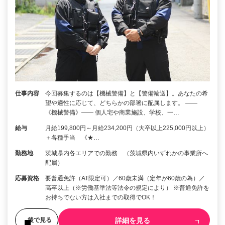
仕事内容
今回募集するのは【機械警備】と【警備輸送】。あなたの希
望や適性に応じて、どちらかの部署に配属します。 ――
《機械警備》―― 個人宅や商業施設、学校、一…
給与
月給199,800円～月給234,200円（大卒以上225,000円以上）
＋各種手当 《★…
勤務地
茨城県内各エリアでの勤務 （茨城県内いずれかの事業所へ
配属）
応募資格
要普通免許（AT限定可）／60歳未満（定年が60歳の為）／
高卒以上（※労働基準法等法令の規定により） ※普通免許を
お持ちでない方は入社までの取得でOK！
詳細を見る
後で見る