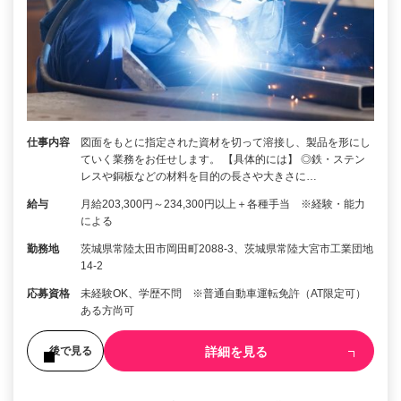
仕事内容
図面をもとに指定された資材を切って溶接し、製品を形にし
ていく業務をお任せします。 【具体的には】 ◎鉄・ステン
レスや銅板などの材料を目的の長さや大きさに…
給与
月給203,300円～234,300円以上＋各種手当 ※経験・能力
による
勤務地
茨城県常陸太田市岡田町2088-3、茨城県常陸大宮市工業団地
14-2
応募資格
未経験OK、学歴不問 ※普通自動車運転免許（AT限定可）
ある方尚可
詳細を見る
後で見る