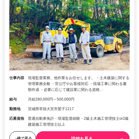
仕事内容
現場監督業務、他作業をお任せします。 ・土木建築に関する
管理業務全般 ・官公庁やお客様対応 ・現場工事に関わる書
類作成 ・必要に応じて建設業に関わる資格…
給与
月給280,000円～500,000円
勤務地
茨城県常陸大宮市鷲子1217
応募資格
普通自動車免許・現場監督経験・2級土木施工管理技士or2級
建築施工管理技士以上
詳細を見る
後で見る