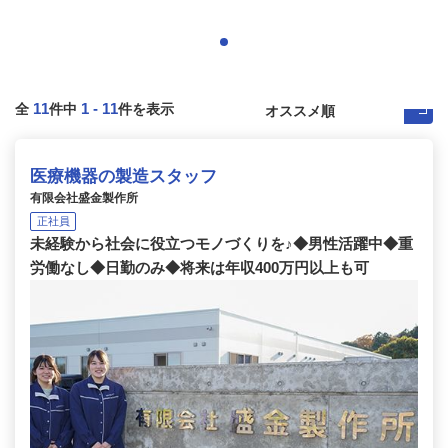
11
1
-
11
全
件中
件を表示
医療機器の製造スタッフ
有限会社盛金製作所
正社員
未経験から社会に役立つモノづくりを♪◆男性活躍中◆重
労働なし◆日勤のみ◆将来は年収400万円以上も可