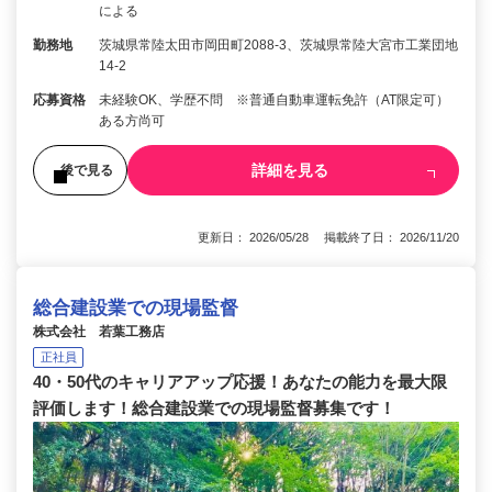
による
勤務地
茨城県常陸太田市岡田町2088-3、茨城県常陸大宮市工業団地
14-2
応募資格
未経験OK、学歴不問 ※普通自動車運転免許（AT限定可）
ある方尚可
詳細を見る
後で見る
更新日： 2026/05/28 掲載終了日： 2026/11/20
総合建設業での現場監督
株式会社 若葉工務店
正社員
40・50代のキャリアアップ応援！あなたの能力を最大限
評価します！総合建設業での現場監督募集です！