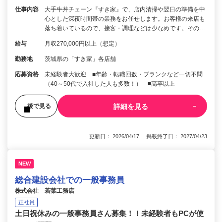
仕事内容
大手牛丼チェーン『すき家』で、店内清掃や翌日の準備を中
心とした深夜時間帯の業務をお任せします。お客様の来店も
落ち着いているので、接客・調理などは少なめです。その…
給与
月収270,000円以上（想定）
勤務地
茨城県の「すき家」各店舗
応募資格
未経験者大歓迎 ■年齢・転職回数・ブランクなど一切不問
（40～50代で入社した人も多数！） ■高卒以上
詳細を見る
後で見る
更新日： 2026/04/17 掲載終了日： 2027/04/23
NEW
総合建設会社での一般事務員
株式会社 若葉工務店
正社員
土日祝休みの一般事務員さん募集！！未経験者もPCが使