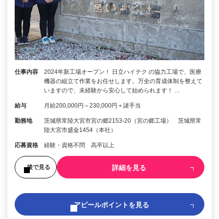
仕事内容
2024年新工場オープン！ 日立ハイテク の協力工場で、医療
機器の組立て作業をお任せします。万全の育成体制を整えて
いますので、未経験から安心して始められます！ …
給与
月給200,000円～230,000円＋諸手当
勤務地
茨城県常陸大宮市宮の郷2153-20（宮の郷工場） 茨城県常
陸大宮市盛金1454（本社）
応募資格
経験・資格不問 高卒以上
詳細を見る
後で見る
アピールポイントを見る