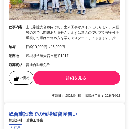
仕事内容
主に常陸大宮市内での、土木工事がメインになります。未経
験の方でも問題ありません。まずは道具の使い方や安全性を
重視した業務の進め方を学んでスタートして頂きます。始…
給与
日給10,000円～15,000円
勤務地
茨城県常陸大宮市鷲子1217
応募資格
普通自動車免許
詳細を見る
後で見る
更新日： 2026/04/30 掲載終了日： 2026/10/16
総合建設業での現場監督見習い
株式会社 若葉工務店
正社員