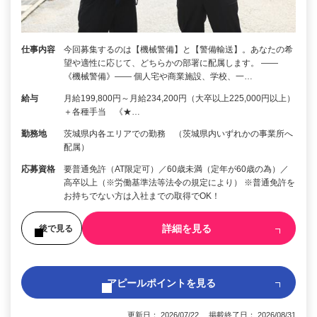
仕事内容
今回募集するのは【機械警備】と【警備輸送】。あなたの希
望や適性に応じて、どちらかの部署に配属します。 ――
《機械警備》―― 個人宅や商業施設、学校、一…
給与
月給199,800円～月給234,200円（大卒以上225,000円以上）
＋各種手当 《★…
勤務地
茨城県内各エリアでの勤務 （茨城県内いずれかの事業所へ
配属）
応募資格
要普通免許（AT限定可）／60歳未満（定年が60歳の為）／
高卒以上（※労働基準法等法令の規定により） ※普通免許を
お持ちでない方は入社までの取得でOK！
詳細を見る
後で見る
アピールポイントを見る
更新日： 2026/07/22 掲載終了日： 2026/08/31