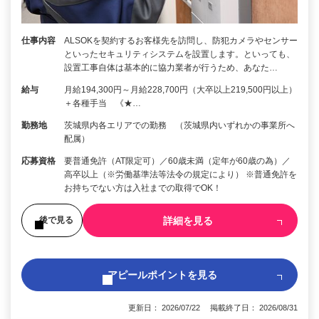
仕事内容
ALSOKを契約するお客様先を訪問し、防犯カメラやセンサー
といったセキュリティシステムを設置します。といっても、
設置工事自体は基本的に協力業者が行うため、あなた…
給与
月給194,300円～月給228,700円（大卒以上219,500円以上）
＋各種手当 《★…
勤務地
茨城県内各エリアでの勤務 （茨城県内いずれかの事業所へ
配属）
応募資格
要普通免許（AT限定可）／60歳未満（定年が60歳の為）／
高卒以上（※労働基準法等法令の規定により） ※普通免許を
お持ちでない方は入社までの取得でOK！
詳細を見る
後で見る
アピールポイントを見る
更新日： 2026/07/22 掲載終了日： 2026/08/31