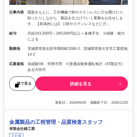
仕事内容
図面をもとに、工作機械で鉄やステンレスに穴を開けたり、
削ったりしながら、製品を仕上げていく業務をお任せしま
す。 【具体的には】 ◎鉄やステンレスなどに穴…
給与
月給203,300円～280,000円以上＋各種手当 ※経験・能力
による
勤務地
茨城県常陸太田市岡田町2088-3、茨城県常陸大宮市工業団地
14-2
応募資格
未経験OK、学歴不問 ※普通自動車運転免許（AT限定可）
ある方尚可
詳細を見る
後で見る
更新日： 2026/05/28 掲載終了日： 2026/11/20
金属製品の工程管理・品質検査スタッフ
有限会社錦工業
正社員