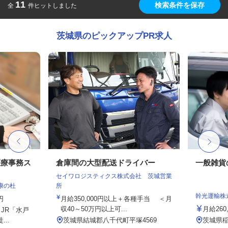
11
検索条件を保存
全
件ヒットしました
茨城県のピックアップPR求人
医療事務ス
倉庫間の大型配送ドライバー
一般雑貨
セイワロジスティクス株式会社 茨城営業
康の杜
所
幹光運輸株
円
月給350,000円以上＋各種手当 ＜月
収40～50万円以上可...
月給260,
（JR「水戸
..
茨城県結城郡八千代町平塚4569
茨城県稲