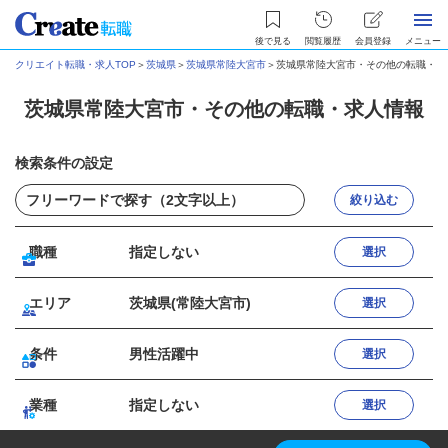
後で見る
閲覧履歴
会員登録
メニュー
クリエイト転職・求人TOP
＞
茨城県
＞
茨城県常陸大宮市
＞
茨城県常陸大宮市・その他の転職・求
茨城県常陸大宮市・その他の転職・求人情報
検索条件の設定
絞り込む
職種
指定しない
選択
エリア
茨城県(常陸大宮市)
選択
条件
男性活躍中
選択
業種
指定しない
選択