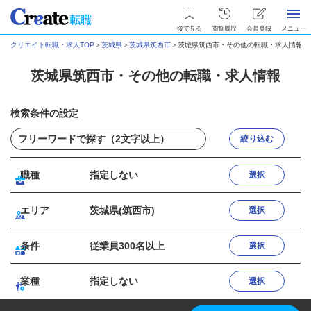
後で見る
閲覧履歴
会員登録
メニュー
クリエイト転職・求人TOP
＞
茨城県
＞
茨城県筑西市
＞
茨城県筑西市・その他の転職・求人情報
茨城県筑西市・その他の転職・求人情報
検索条件の設定
絞り込む
職種
指定しない
選択
エリア
茨城県(筑西市)
選択
条件
従業員300名以上
選択
業種
指定しない
選択