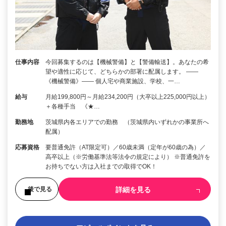
仕事内容
今回募集するのは【機械警備】と【警備輸送】。あなたの希
望や適性に応じて、どちらかの部署に配属します。 ――
《機械警備》―― 個人宅や商業施設、学校、一…
給与
月給199,800円～月給234,200円（大卒以上225,000円以上）
＋各種手当 《★…
勤務地
茨城県内各エリアでの勤務 （茨城県内いずれかの事業所へ
配属）
応募資格
要普通免許（AT限定可）／60歳未満（定年が60歳の為）／
高卒以上（※労働基準法等法令の規定により） ※普通免許を
お持ちでない方は入社までの取得でOK！
詳細を見る
後で見る