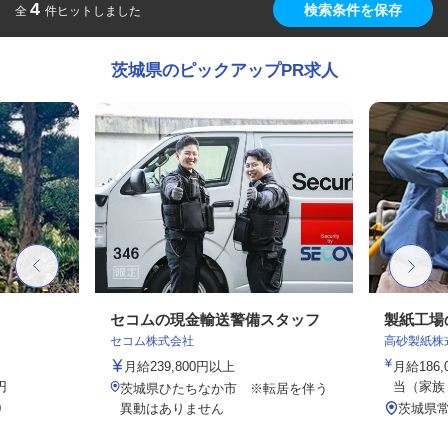
4
検索条件を保存
全
件ヒットしました
茨城県のピックアップPR求人
セコムの現金輸送警備スタッフ
製紙工場
セコム株式会社
高砂製紙株
月給239,800円以上
月給186,
円
当（家族・
茨城県ひたちなか市 ※転居を伴う
0
異動はありません
茨城県常