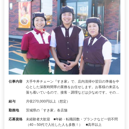
仕事内容
大手牛丼チェーン『すき家』で、店内清掃や翌日の準備を中
心とした深夜時間帯の業務をお任せします。お客様の来店も
落ち着いているので、接客・調理などは少なめです。その…
給与
月収270,000円以上（想定）
勤務地
茨城県の「すき家」各店舗
応募資格
未経験者大歓迎 ■年齢・転職回数・ブランクなど一切不問
（40～50代で入社した人も多数！） ■高卒以上