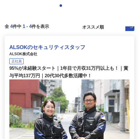
4
1
-
4
全
件中
件を表示
ALSOKのセキュリティスタッフ
ALSOK株式会社
正社員
95%が未経験スタート｜1年目で月収31万円以上も！｜賞
与平均137万円｜20代30代多数活躍中！