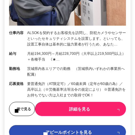
仕事内容
ALSOKを契約するお客様先を訪問し、防犯カメラやセンサー
といったセキュリティシステムを設置します。といっても、
設置工事自体は基本的に協力業者が行うため、あなた…
給与
月給194,300円～月給228,700円（大卒以上219,500円以上）
＋各種手当 《★…
勤務地
茨城県内各エリアでの勤務 （茨城県内いずれかの事業所へ
配属）
応募資格
要普通免許（AT限定可）／60歳未満（定年が60歳の為）／
高卒以上（※労働基準法等法令の規定により） ※普通免許を
お持ちでない方は入社までの取得でOK！
詳細を見る
後で見る
アピールポイントを見る