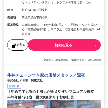
セキュリティシステムは、トラブルを未然に防ぐため…
給与
月給239,800円以上
勤務地
茨城県筑西市内各所
応募資格
未経験39歳まで（例外事由3号のイ／長期キャリア形成のた
め／職業経験不問）、高卒以上 ◎普通自動車運転免許（AT
限定可）
詳細を見る
後で見る
更新日： 2026/06/15 掲載終了日： 2027/06/30
牛丼チェーンすき家の店舗スタッフ／深夜
株式会社 すき家 関東支社
契約社員
【初めてでも安心】誰もが覚えやすいマニュアル確立｜
平均年齢49.1歳｜最大9連休可｜契約社員