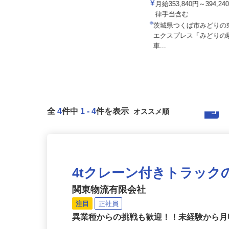
業所
月給353,840円～394,
株式会社麻妃ライン
律手当含む
月給420,000円以上
茨城県つくば市みどり
（車庫）埼玉県さいたま市岩槻区長
エクスプレス「みどり
宮322-1／埼玉県吉川市中央3...
車...
全
4
件中
1
-
4
件を表示
4tクレーン付きトラッ
関東物流有限会社
注目
正社員