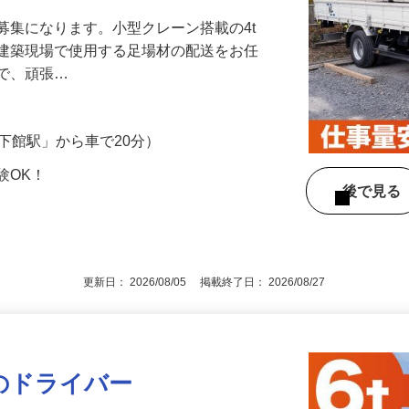
収40万円可能!入社日相談OK！
募集になります。小型クレーン搭載の4t
、建築現場で使用する足場材の配送をお任
ので、頑張…
（「下館駅」から車で20分）
験OK！
後で見
更新日： 2026/08/05 掲載終了日： 2026/08/27