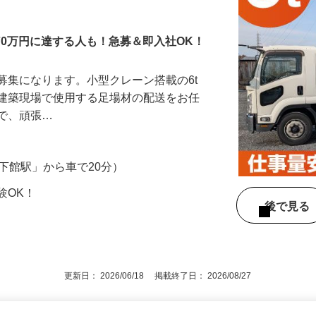
クのドライバー
70万円に達する人も！急募＆即入社OK！
募集になります。小型クレーン搭載の6t
、建築現場で使用する足場材の配送をお任
ので、頑張…
（「下館駅」から車で20分）
験OK！
後で見
更新日： 2026/06/18 掲載終了日： 2026/08/27