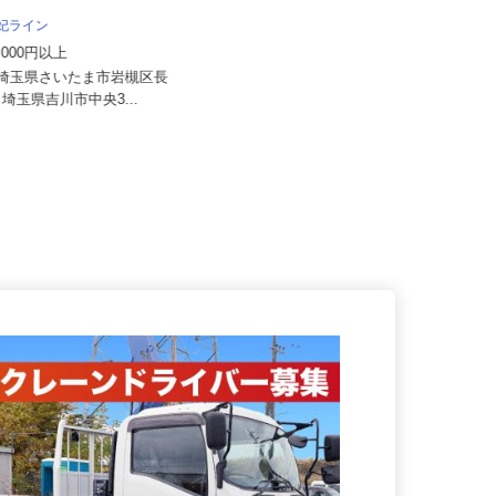
業所
月給353,840円～394,240円 ※一
麻妃ライン
律手当含む
20,000円以上
茨城県つくば市みどりの東（つくば
）埼玉県さいたま市岩槻区長
エクスプレス「みどりの駅」から
-1／埼玉県吉川市中央3...
車...