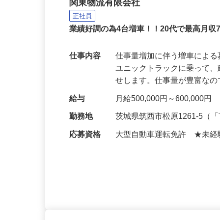
6tクレーン付きトラッ
関東物流有限会社
正社員
業績好調の為4台増車！！20代で最高月収
仕事内容
仕事量増加に伴う増車による
ユニックトラックに乗って
せします。仕事量が豊富な
給与
月給500,000円～600,000円
勤務地
茨城県筑西市松原1261-5
応募資格
⼤型自動車運転免許 ★未経