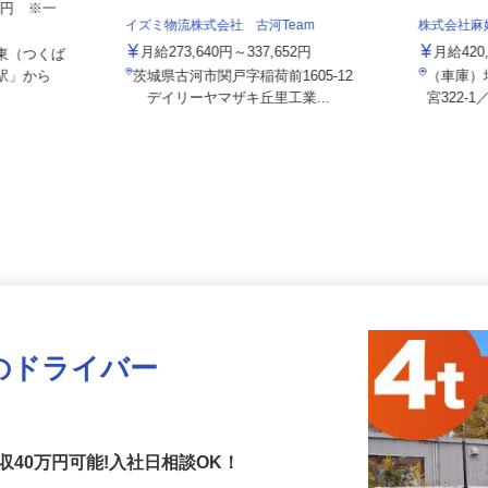
240円 ※一
イズミ物流株式会社 古河Team
株式会社
月給273,640円～337,652円
月給4
の東（つくば
の駅」から
茨城県古河市関戸字稲荷前1605-12
（車庫
デイリーヤマザキ丘里工業...
宮322
クのドライバー