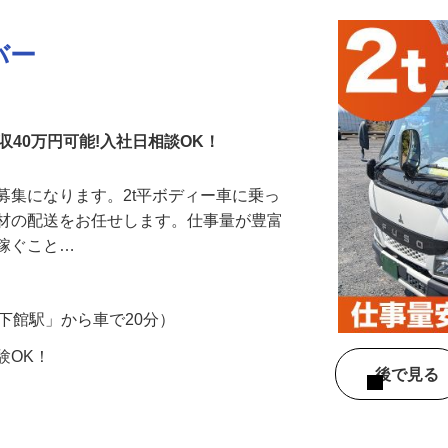
バー
収40万円可能!入社日相談OK！
募集になります。2t平ボディー車に乗っ
場材の配送をお任せします。仕事量が豊富
ど稼ぐこと…
（「下館駅」から車で20分）
験OK！
後で見