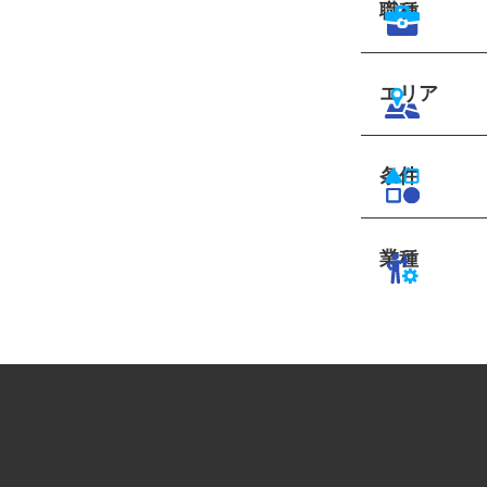
職種
エリア
条件
業種