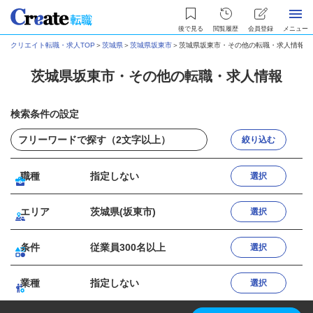
後で見る
閲覧履歴
会員登録
メニュー
クリエイト転職・求人TOP
＞
茨城県
＞
茨城県坂東市
＞
茨城県坂東市・その他の転職・求人情報
茨城県坂東市・その他の転職・求人情報
検索条件の設定
絞り込む
職種
指定しない
選択
エリア
茨城県(坂東市)
選択
条件
従業員300名以上
選択
業種
指定しない
選択