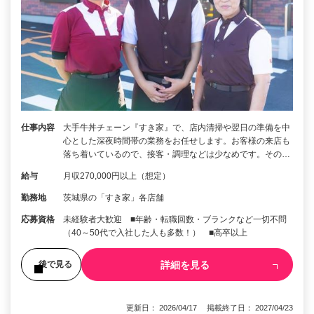
仕事内容
大手牛丼チェーン『すき家』で、店内清掃や翌日の準備を中
心とした深夜時間帯の業務をお任せします。お客様の来店も
落ち着いているので、接客・調理などは少なめです。その…
給与
月収270,000円以上（想定）
勤務地
茨城県の「すき家」各店舗
応募資格
未経験者大歓迎 ■年齢・転職回数・ブランクなど一切不問
（40～50代で入社した人も多数！） ■高卒以上
詳細を見る
後で見る
更新日： 2026/04/17 掲載終了日： 2027/04/23