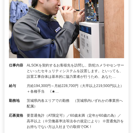
仕事内容
ALSOKを契約するお客様先を訪問し、防犯カメラやセンサー
といったセキュリティシステムを設置します。といっても、
設置工事自体は基本的に協力業者が行うため、あなた…
給与
月給194,300円～月給228,700円（大卒以上219,500円以上）
＋各種手当 《★…
勤務地
茨城県内各エリアでの勤務 （茨城県内いずれかの事業所へ
配属）
応募資格
要普通免許（AT限定可）／60歳未満（定年が60歳の為）／
高卒以上（※労働基準法等法令の規定により） ※普通免許を
お持ちでない方は入社までの取得でOK！