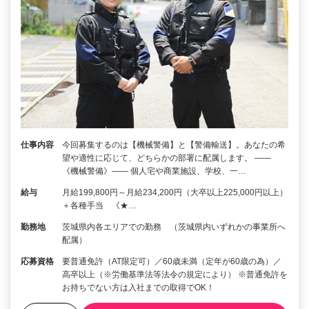
仕事内容
今回募集するのは【機械警備】と【警備輸送】。あなたの希
望や適性に応じて、どちらかの部署に配属します。 ――
《機械警備》―― 個人宅や商業施設、学校、一…
給与
月給199,800円～月給234,200円（大卒以上225,000円以上）
＋各種手当 《★…
勤務地
茨城県内各エリアでの勤務 （茨城県内いずれかの事業所へ
配属）
応募資格
要普通免許（AT限定可）／60歳未満（定年が60歳の為）／
高卒以上（※労働基準法等法令の規定により） ※普通免許を
お持ちでない方は入社までの取得でOK！