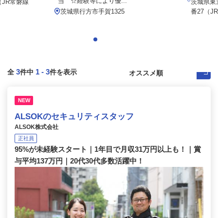
当 ☆経験等により優...
（JR常磐線
茨城県東
茨城県行方市手賀1325
番27（J
3
1
-
3
全
件中
件を表示
NEW
ALSOKのセキュリティスタッフ
ALSOK株式会社
正社員
95%が未経験スタート｜1年目で月収31万円以上も！｜賞
与平均137万円｜20代30代多数活躍中！