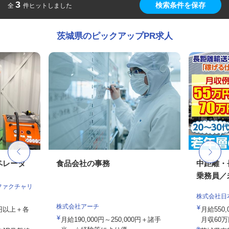
3
検索条件を保存
全
件ヒットしました
茨城県のピックアップPR求人
ペレータ
食品会社の事務
中距離・
乗務員／
ファクチャリ
株式会社日
株式会社アーチ
00円以上＋各
月給550,
月給190,000円～250,000円＋諸手
月収60万