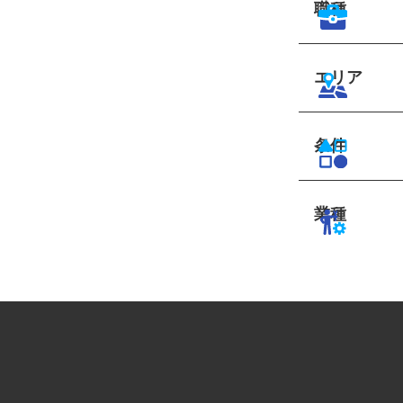
職種
エリア
条件
業種