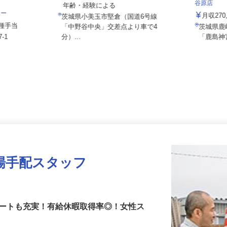
株式会社
月給220,000円以上＋別途手当 ※
谷原店
年齢・経験による
ニー
月収2
茨城県小美玉市堅倉（国道6号線
＋各種手当
「中野谷中央」交差点より車で4
茨城県
7-1
分）...
「鹿島
場手配スタッフ
ベートも充実！有給休暇取得率◎！女性ス