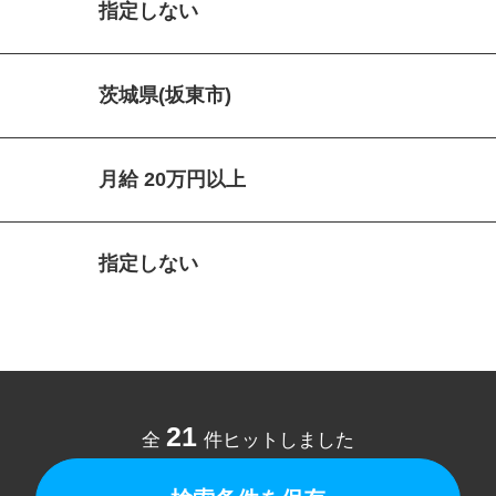
指定しない
茨城県(坂東市)
月給 20万円以上
指定しない
21
全
件ヒットしました