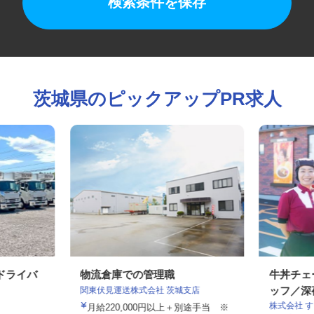
検索条件を保存
茨城県のピックアップPR求人
送ドライバ
物流倉庫での管理職
牛丼チ
関東伏見運送株式会社 茨城支店
ッフ／