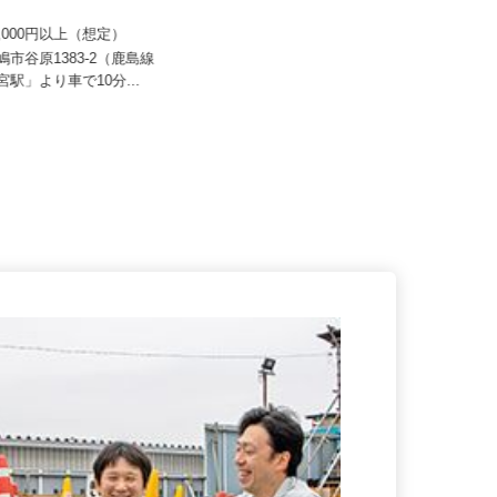
 すき家 関東支社／124号鹿嶋
株式会社トラスト・カンパニー
70,000円以上（想定）
月給330,000円以上＋各種手当
鹿嶋市谷原1383-2（鹿島線
神宮駅」より車で10分...
茨城県石岡市根小屋1067-1