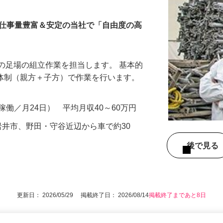
ッフ／親方・子方
つ仕事量豊富＆安定の当社で「自由度の高
の足場の組立作業を担当します。 基本的
3人体制（親方＋子方）で作業を行います。
本稼働／月24日） 平均月収40～60万円
旧岩井市、野田・守谷近辺から車で約30
後で見
更新日： 2026/05/29 掲載終了日： 2026/08/14
掲載終了まであと8日