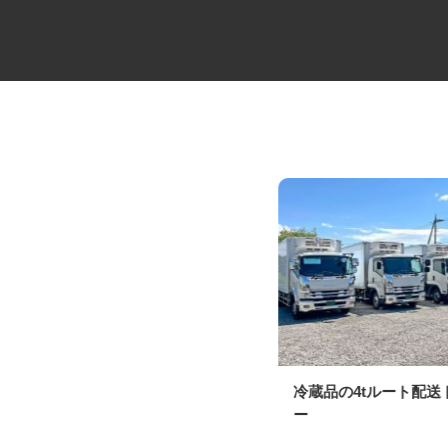
牛丼チェーンすき家の店舗スタ
冷蔵品の4tルート配
ッフ／深夜
ー