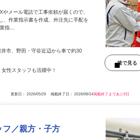
AXやメール電話で工事依頼が届くので、
認し、作業指示書を作成、外注先に手配を
作業指…
旧岩井市、野田・守谷近辺から車で約30
後で見
！女性スタッフも活躍中！
更新日： 2026/05/29 掲載終了日： 2026/08/14
掲載終了まであと8日