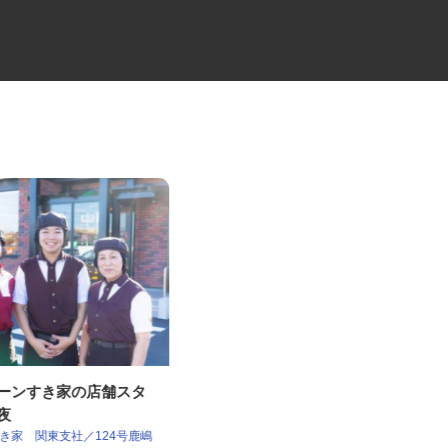
ェーンすき家の店舗スタ
冷蔵品の4tルート配送ドライバ
深夜
ー