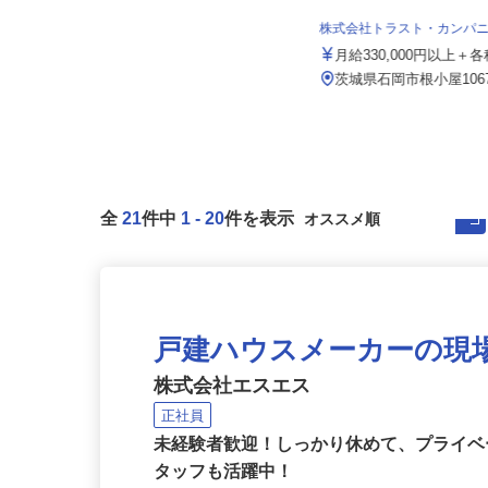
株式会社 すき家 関東支社／124号鹿嶋
谷原店
株式会社トラスト・カンパ
月収270,000円以上（想定）
月給330,000円以上
茨城県鹿嶋市谷原1383-2（鹿島線
「鹿島神宮駅」より車で10分...
茨城県石岡市根小屋106
全
21
件中
1
-
20
件を表示
戸建ハウスメーカーの現
株式会社エスエス
正社員
未経験者歓迎！しっかり休めて、プライ