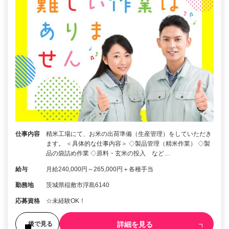
仕事内容
精米工場にて、お米の出荷準備（生産管理）をしていただき
ます。 ＜具体的な仕事内容＞ ◇製品管理（精米作業） ◇製
品の袋詰め作業 ◇原料・玄米の投入 など…
給与
月給240,000円～265,000円＋各種手当
勤務地
茨城県稲敷市浮島6140
応募資格
☆未経験OK！
詳細を見る
後で見る