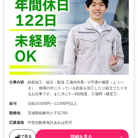
仕事内容
鉄筋加工・組立・配送 工場内作業・U字溝や擁壁（ようへ
き）、側溝の中に入っている鉄筋を加工したり組立てたりす
るお仕事です。また月に3～4回程度、工場間（横芝工…
給与
日給10,000円～12,000円以上
勤務地
茨城県稲敷市八千石700
応募資格
中型自動車免許あれば尚可
詳細を見る
後で見る