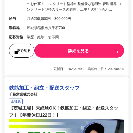
のお仕事！ コンクリート型枠の整備及び修理の管理指導 コ
ンクリート型枠のリースの管理、工場との打ち合わ…
給与
月給200,000円～300,000円
勤務地
茨城県稲敷市八千石700
応募資格
学歴・経験一切不問
詳細を見る
後で見る
更新日： 2026/07/06 掲載終了日： 2027/04/25
鉄筋加工・組立・配送スタッフ
千葉窯業株式会社
正社員
【茨城工場】未経験OK！鉄筋加工・組立・配送スタッ
フ！【年間休日122日！】