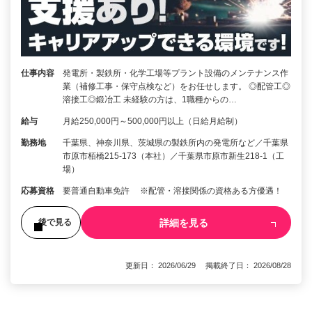
仕事内容
発電所・製鉄所・化学工場等プラント設備のメンテナンス作
業（補修工事・保守点検など）をお任せします。 ◎配管工◎
溶接工◎鍛冶工 未経験の方は、1職種からの…
給与
月給250,000円～500,000円以上（日給月給制）
勤務地
千葉県、神奈川県、茨城県の製鉄所内の発電所など／千葉県
市原市栢橋215-173（本社）／千葉県市原市新生218-1（工
場）
応募資格
要普通自動車免許 ※配管・溶接関係の資格ある方優遇！
詳細を見る
後で見る
更新日： 2026/06/29 掲載終了日： 2026/08/28