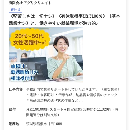
有限会社 アグリクリエイト
正社員
《堅苦しさは一切ナシ》《有休取得率ほぼ100％》《基本
残業ナシ》と、働きやすい就業環境が魅力的♪
仕事内容
事務所内で業務サポートをしていただきます。 《主な業務》
＊電話・来客応対 ＊伝票作成、納品書や請求書のチェック
＊商品発送時の送り状の作成など …
給与
月給190,000円スタート＋固定残業代8時間分11,320円（時
間超過分は別途支給）
勤務地
茨城県稲敷市甘田1689