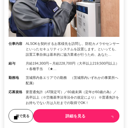
仕事内容
ALSOKを契約するお客様先を訪問し、防犯カメラやセンサー
といったセキュリティシステムを設置します。といっても、
設置工事自体は基本的に協力業者が行うため、あなた…
給与
月給194,300円～月給228,700円（大卒以上219,500円以上）
＋各種手当 《★…
勤務地
茨城県内各エリアでの勤務 （茨城県内いずれかの事業所へ
配属）
応募資格
要普通免許（AT限定可）／60歳未満（定年が60歳の為）／
高卒以上（※労働基準法等法令の規定により） ※普通免許を
お持ちでない方は入社までの取得でOK！
詳細を見る
後で見る