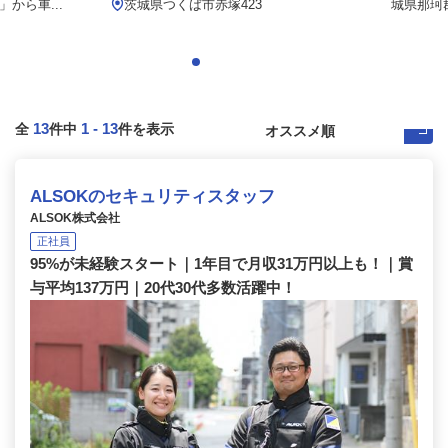
から車...
茨城県つくば市赤塚423
城県那珂
13
1
-
13
全
件中
件を表示
ALSOKのセキュリティスタッフ
ALSOK株式会社
正社員
95%が未経験スタート｜1年目で月収31万円以上も！｜賞
与平均137万円｜20代30代多数活躍中！