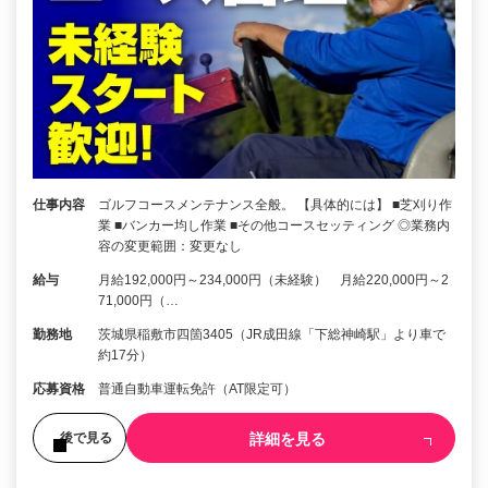
仕事内容
ゴルフコースメンテナンス全般。 【具体的には】 ■芝刈り作
業 ■バンカー均し作業 ■その他コースセッティング ◎業務内
容の変更範囲：変更なし
給与
月給192,000円～234,000円（未経験） 月給220,000円～2
71,000円（…
勤務地
茨城県稲敷市四箇3405（JR成田線「下総神崎駅」より車で
約17分）
応募資格
普通自動車運転免許（AT限定可）
詳細を見る
後で見る