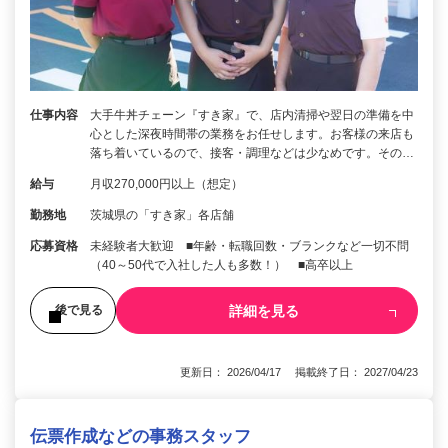
仕事内容
大手牛丼チェーン『すき家』で、店内清掃や翌日の準備を中
心とした深夜時間帯の業務をお任せします。お客様の来店も
落ち着いているので、接客・調理などは少なめです。その…
給与
月収270,000円以上（想定）
勤務地
茨城県の「すき家」各店舗
応募資格
未経験者大歓迎 ■年齢・転職回数・ブランクなど一切不問
（40～50代で入社した人も多数！） ■高卒以上
詳細を見る
後で見る
更新日： 2026/04/17 掲載終了日： 2027/04/23
伝票作成などの事務スタッフ