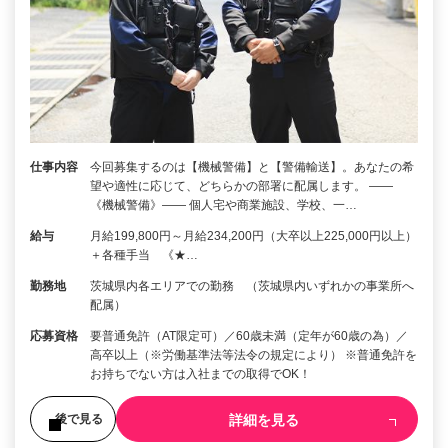
仕事内容
今回募集するのは【機械警備】と【警備輸送】。あなたの希
望や適性に応じて、どちらかの部署に配属します。 ――
《機械警備》―― 個人宅や商業施設、学校、一…
給与
月給199,800円～月給234,200円（大卒以上225,000円以上）
＋各種手当 《★…
勤務地
茨城県内各エリアでの勤務 （茨城県内いずれかの事業所へ
配属）
応募資格
要普通免許（AT限定可）／60歳未満（定年が60歳の為）／
高卒以上（※労働基準法等法令の規定により） ※普通免許を
お持ちでない方は入社までの取得でOK！
詳細を見る
後で見る