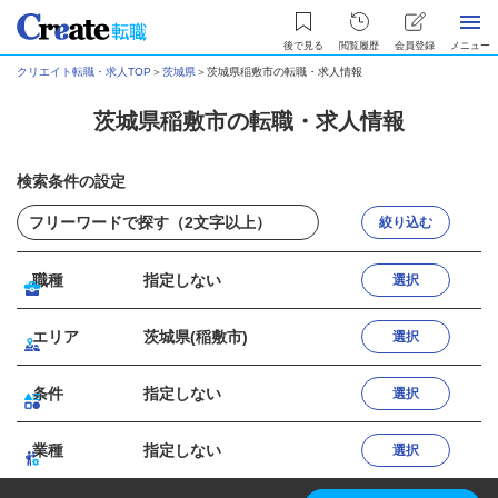
後で見る
閲覧履歴
会員登録
メニュー
クリエイト転職・求人TOP
＞
茨城県
＞
茨城県稲敷市の転職・求人情報
茨城県稲敷市の転職・求人情報
検索条件の設定
絞り込む
職種
指定しない
選択
エリア
茨城県(稲敷市)
選択
条件
指定しない
選択
業種
指定しない
選択