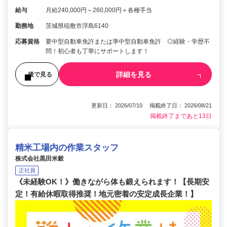
給与
月給240,000円～260,000円＋各種手当
勤務地
茨城県稲敷市浮島6140
応募資格
要中型自動車免許または準中型自動車免許 ◎経験・学歴不
問！初心者も丁寧にサポートします！
詳細を見る
後で見る
更新日： 2026/07/10 掲載終了日： 2026/08/21
掲載終了まであと13日
精米工場内の作業スタッフ
株式会社黒田米穀
正社員
《未経験OK！》働きながら体も鍛えられます！【長期安
定！有給休暇取得推奨！地元密着の安定成長企業！】