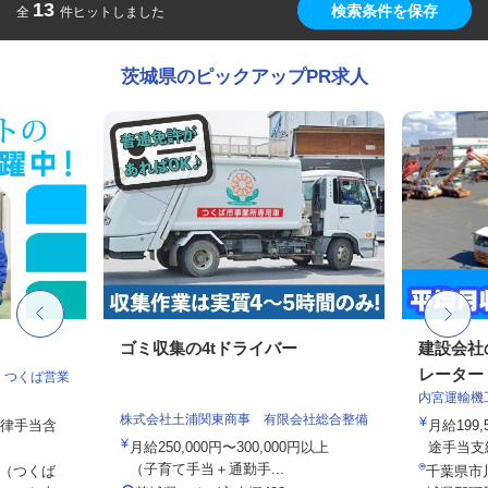
13
検索条件を保存
全
件ヒットしました
茨城県のピックアップPR求人
ゴミ収集の4tドライバー
建設会社
レーター
 つくば営業
内宮運輸機
株式会社土浦関東商事 有限会社総合整備
一律手当含
月給199,
月給250,000円〜300,000円以上
途手当支給
（子育て手当＋通勤手...
（つくば
千葉県市