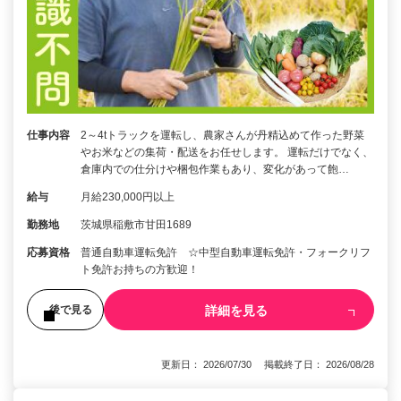
仕事内容
2～4tトラックを運転し、農家さんが丹精込めて作った野菜
やお米などの集荷・配送をお任せします。 運転だけでなく、
倉庫内での仕分けや梱包作業もあり、変化があって飽…
給与
月給230,000円以上
勤務地
茨城県稲敷市甘田1689
応募資格
普通自動車運転免許 ☆中型自動車運転免許・フォークリフ
ト免許お持ちの方歓迎！
詳細を見る
後で見る
更新日： 2026/07/30 掲載終了日： 2026/08/28