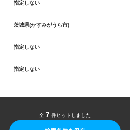
指定しない
茨城県(かすみがうら市)
指定しない
指定しない
7
全
件ヒットしました