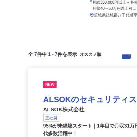
株式会社 Kライン 下妻営業所
業所
月給260,000円～280,000円以上
月給350,000円以上
月収40～50万円以上可..
茨城県下妻市半谷367-1 株式会社L
IXIL物流 関東物流セン...
茨城県結城郡八千代町平
全
7
件中
1
-
7
件を表示
NEW
ALSOKのセキュリティ
ALSOK株式会社
正社員
95%が未経験スタート｜1年目で月収31万