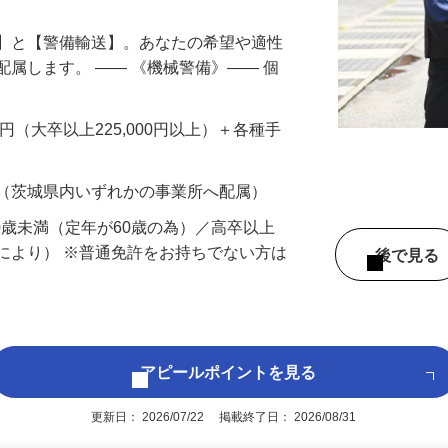
備】と【警備輸送】。あなたの希望や適性
配属します。 ―― 《機械警備》―― 個
…
200円（大卒以上225,000円以上）＋各種手
 （茨城県内いずれかの事業所へ配属）
60歳未満（定年が60歳の為）／高卒以上
により） ※普通免許をお持ちでない方は
後で見
アピールポイントを見る