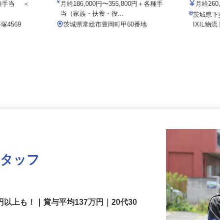
高砂製紙株式会社
株式会社
＋各種手当 ＜
月給186,000円〜355,800円＋各種手
月給26
.
当（家族・扶養・役...
茨城県
塚4569
茨城県常総市豊岡町甲60番地
IXIL
スタッフ
円以上も！｜賞与平均137万円｜20代30