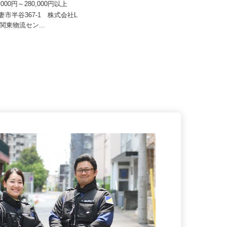
 Kライン 下妻営業所
業所
0,000円～280,000円以上
月給350,000円以上＋各種手当 ＜
月収40～50万円以上可...
下妻市半谷367-1 株式会社L
物流 関東物流セン...
茨城県結城郡八千代町平塚4569