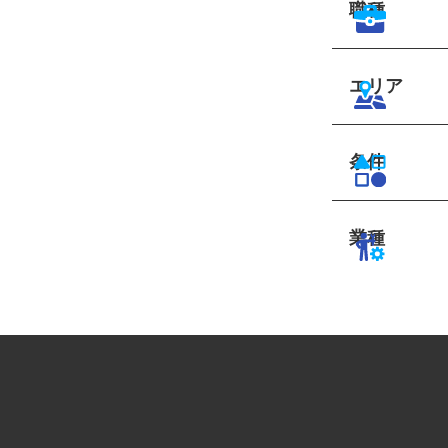
職種
エリア
条件
業種