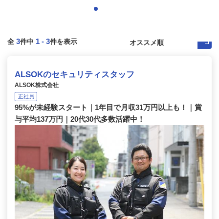
3
1
-
3
全
件中
件を表示
ALSOKのセキュリティスタッフ
ALSOK株式会社
正社員
95%が未経験スタート｜1年目で月収31万円以上も！｜賞
与平均137万円｜20代30代多数活躍中！