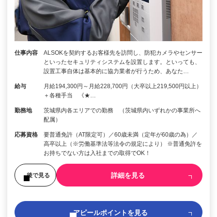
仕事内容
ALSOKを契約するお客様先を訪問し、防犯カメラやセンサー
といったセキュリティシステムを設置します。といっても、
設置工事自体は基本的に協力業者が行うため、あなた…
給与
月給194,300円～月給228,700円（大卒以上219,500円以上）
＋各種手当 《★…
勤務地
茨城県内各エリアでの勤務 （茨城県内いずれかの事業所へ
配属）
応募資格
要普通免許（AT限定可）／60歳未満（定年が60歳の為）／
高卒以上（※労働基準法等法令の規定により） ※普通免許を
お持ちでない方は入社までの取得でOK！
詳細を見る
後で見る
アピールポイントを見る