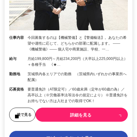
仕事内容
今回募集するのは【機械警備】と【警備輸送】。あなたの希
望や適性に応じて、どちらかの部署に配属します。 ――
《機械警備》―― 個人宅や商業施設、学校、一…
給与
月給199,800円～月給234,200円（大卒以上225,000円以上）
＋各種手当 《★…
勤務地
茨城県内各エリアでの勤務 （茨城県内いずれかの事業所へ
配属）
応募資格
要普通免許（AT限定可）／60歳未満（定年が60歳の為）／
高卒以上（※労働基準法等法令の規定により） ※普通免許を
お持ちでない方は入社までの取得でOK！
詳細を見る
後で見る