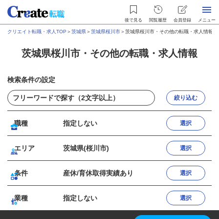
後で見る
閲覧履歴
会員登録
メニュー
クリエイト転職・求人TOP
＞
茨城県
＞
茨城県桜川市
＞
茨城県桜川市・その他の転職・求人情報
茨城県桜川市・その他の転職・求人情報
検索条件の設定
絞り込む
職種
指定しない
選択
エリア
茨城県(桜川市)
選択
条件
産休/育休取得実績あり
選択
業種
指定しない
選択