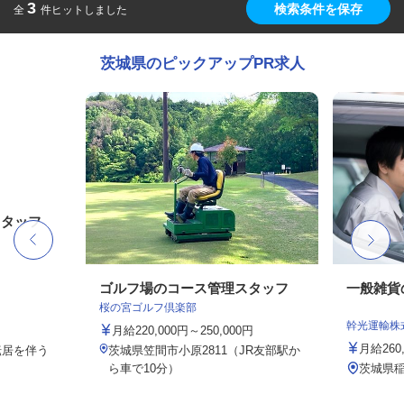
3
検索条件を保存
全
件ヒットしました
茨城県のピックアップPR求人
スタッフ
ゴルフ場のコース管理スタッフ
一般雑貨
桜の宮ゴルフ倶楽部
幹光運輸株
月給220,000円～250,000円
月給260,
転居を伴う
茨城県笠間市小原2811（JR友部駅か
ら車で10分）
茨城県稲