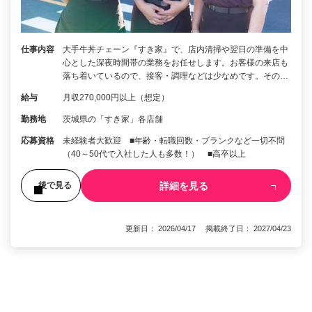
仕事内容
大手牛丼チェーン『すき家』で、店内清掃や翌日の準備を中
心とした深夜時間帯の業務をお任せします。お客様の来店も
落ち着いているので、接客・調理などは少なめです。その…
給与
月収270,000円以上（想定）
勤務地
茨城県の「すき家」各店舗
応募資格
未経験者大歓迎 ■年齢・転職回数・ブランクなど一切不問
（40～50代で入社した人も多数！） ■高卒以上
詳細を見る
後で見る
更新日： 2026/04/17 掲載終了日： 2027/04/23
1