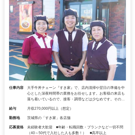
仕事内容
大手牛丼チェーン『すき家』で、店内清掃や翌日の準備を中
心とした深夜時間帯の業務をお任せします。お客様の来店も
落ち着いているので、接客・調理などは少なめです。その…
給与
月収270,000円以上（想定）
勤務地
茨城県の「すき家」各店舗
応募資格
未経験者大歓迎 ■年齢・転職回数・ブランクなど一切不問
（40～50代で入社した人も多数！） ■高卒以上