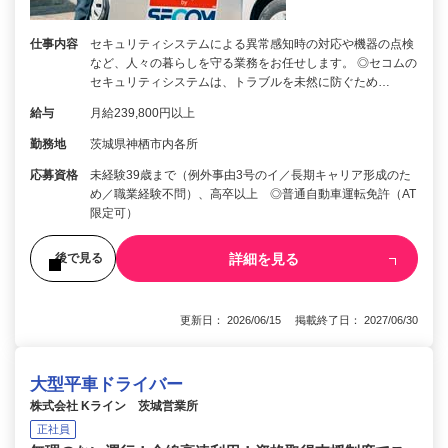
仕事内容
セキュリティシステムによる異常感知時の対応や機器の点検
など、人々の暮らしを守る業務をお任せします。 ◎セコムの
セキュリティシステムは、トラブルを未然に防ぐため…
給与
月給239,800円以上
勤務地
茨城県神栖市内各所
応募資格
未経験39歳まで（例外事由3号のイ／長期キャリア形成のた
め／職業経験不問）、高卒以上 ◎普通自動車運転免許（AT
限定可）
詳細を見る
後で見る
更新日： 2026/06/15 掲載終了日： 2027/06/30
大型平車ドライバー
株式会社 Kライン 茨城営業所
正社員