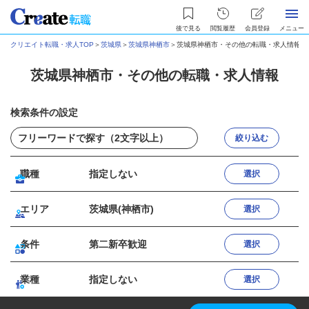
後で見る
閲覧履歴
会員登録
メニュー
クリエイト転職・求人TOP
＞
茨城県
＞
茨城県神栖市
＞
茨城県神栖市・その他の転職・求人情報
茨城県神栖市・その他の転職・求人情報
検索条件の設定
絞り込む
職種
指定しない
選択
エリア
茨城県(神栖市)
選択
条件
第二新卒歓迎
選択
業種
指定しない
選択