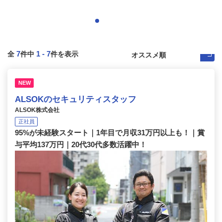
7
1
-
7
全
件中
件を表示
NEW
ALSOKのセキュリティスタッフ
ALSOK株式会社
正社員
95%が未経験スタート｜1年目で月収31万円以上も！｜賞
与平均137万円｜20代30代多数活躍中！