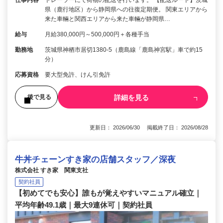
県（鹿行地区）から静岡県への往復定期便。 関東エリアから
来た車輛と関西エリアから来た車輛が静岡県…
給与
月給380,000円～500,000円＋各種手当
勤務地
茨城県神栖市居切1380-5（鹿島線「鹿島神宮駅」車で約15
分）
応募資格
要大型免許、けん引免許
詳細を見る
後で見る
更新日： 2026/06/30 掲載終了日： 2026/08/28
牛丼チェーンすき家の店舗スタッフ／深夜
株式会社 すき家 関東支社
契約社員
【初めてでも安心】誰もが覚えやすいマニュアル確立｜
平均年齢49.1歳｜最大9連休可｜契約社員