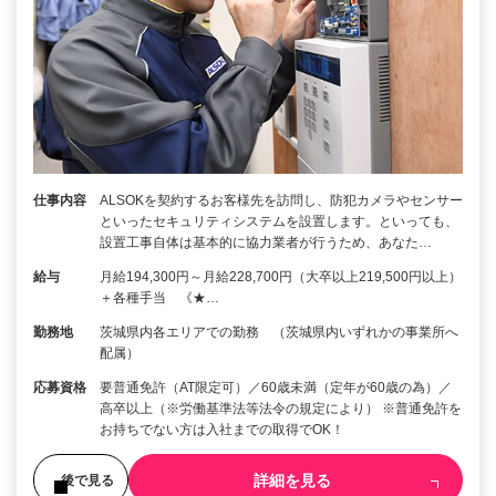
仕事内容
ALSOKを契約するお客様先を訪問し、防犯カメラやセンサー
といったセキュリティシステムを設置します。といっても、
設置工事自体は基本的に協力業者が行うため、あなた…
給与
月給194,300円～月給228,700円（大卒以上219,500円以上）
＋各種手当 《★…
勤務地
茨城県内各エリアでの勤務 （茨城県内いずれかの事業所へ
配属）
応募資格
要普通免許（AT限定可）／60歳未満（定年が60歳の為）／
高卒以上（※労働基準法等法令の規定により） ※普通免許を
お持ちでない方は入社までの取得でOK！
詳細を見る
後で見る