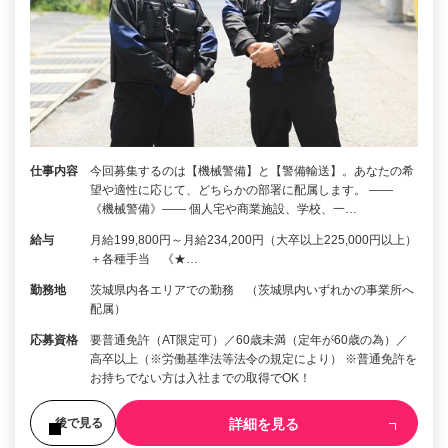
仕事内容
今回募集するのは【機械警備】と【警備輸送】。あなたの希
望や適性に応じて、どちらかの部署に配属します。 ――
《機械警備》―― 個人宅や商業施設、学校、一…
給与
月給199,800円～月給234,200円（大卒以上225,000円以上）
＋各種手当 《★…
勤務地
茨城県内各エリアでの勤務 （茨城県内いずれかの事業所へ
配属）
応募資格
要普通免許（AT限定可）／60歳未満（定年が60歳の為）／
高卒以上（※労働基準法等法令の規定により） ※普通免許を
お持ちでない方は入社までの取得でOK！
詳細を見る
後で見る