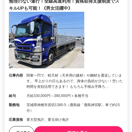
無理のない運行！全線高速利用！資格取得支援制度でス
キルUPも可能！《男女活躍中》
仕事内容
関東一円で、軽天材（天井用の建材）や鋼材を運送していま
す。 早上がりの日もあるので、身体の負担が少ない！空いた
時間を有効活用できます！ もちろん手積み手降ろ…
給与
月給330,000円～380,000円＋各種手当
勤務地
茨城県神栖市居切1380-5（鹿島線「鹿島神宮駅」車で約15
分）
応募資格
要大型免許、要玉掛け免許