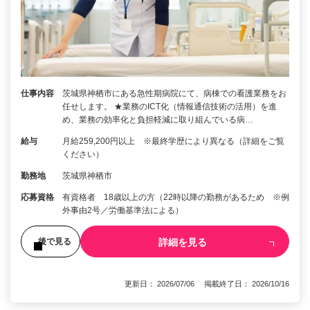
仕事内容
茨城県神栖市にある急性期病院にて、病棟での看護業務をお
任せします。 ★業務のICT化（情報通信技術の活用）を進
め、業務の効率化と負担軽減に取り組んでいる病…
給与
月給259,200円以上 ※最終学歴により異なる（詳細をご覧
ください）
勤務地
茨城県神栖市
応募資格
有資格者 18歳以上の方（22時以降の勤務があるため ※例
外事由2号／労働基準法による）
詳細を見る
後で見る
更新日： 2026/07/06 掲載終了日： 2026/10/16