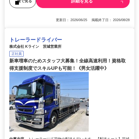
詳細を見る
後で見る
更新日： 2026/06/25 掲載終了日： 2026/08/28
トレーラードライバー
株式会社 Kライン 茨城営業所
正社員
新車増車のためスタッフ大募集！全線高速利用！資格取
得支援制度でスキルUPも可能！《男女活躍中》
仕事内容
トレーラーにて荷物の配送を行います。 【配送ルート】茨城