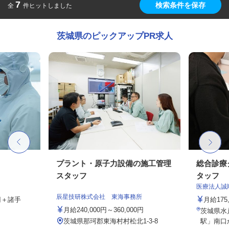
7
検索条件を保存
全
件ヒットしました
茨城県のピックアップPR求人
プラント・原子力設備の施工管理
総合診療
スタッフ
タッフ
医療法人誠
辰星技研株式会社 東海事務所
0円＋諸手
月給175,
月給240,000円～360,000円
茨城県水戸
茨城県那珂郡東海村村松北1-3-8
駅」南口か