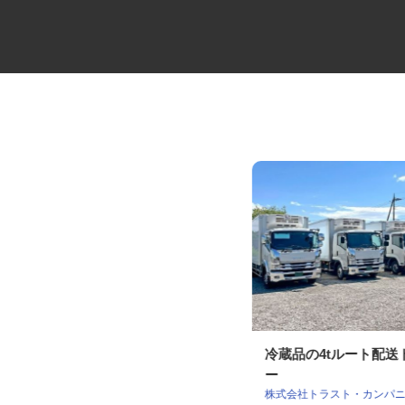
製紙工場のマシンオペレーター
冷蔵品の4tルート配
ー
高砂製紙株式会社