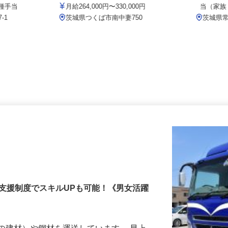
ニー
佐藤造園土木有限会社
月給18
＋各種手当
月給264,000円〜330,000円
当（家
7-1
茨城県つくば市南中妻750
茨城
支援制度でスキルUPも可能！《男女活躍