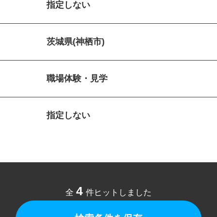
指定しない
茨城県(神栖市)
職場体験・見学
指定しない
4
全
件ヒットしました