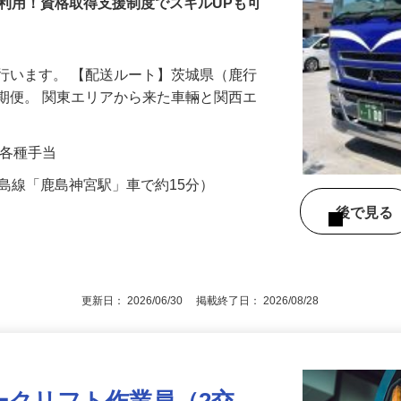
利用！資格取得支援制度でスキルUPも可
行います。 【配送ルート】茨城県（鹿行
期便。 関東エリアから来た車輛と関西エ
…
0円＋各種手当
（鹿島線「鹿島神宮駅」車で約15分）
後で見
更新日： 2026/06/30 掲載終了日： 2026/08/28