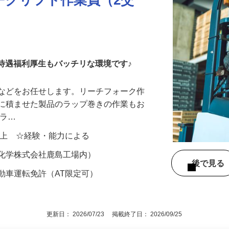
ークリフト作業員（2交
！待遇福利厚生もバッチリな環境です♪
送などをお任せします。リーチフォーク作
トに積ませた製品のラップ巻きの作業もお
プラ…
00円以上 ☆経験・能力による
中央化学株式会社鹿島工場内）
後で見
動車運転免許（AT限定可）