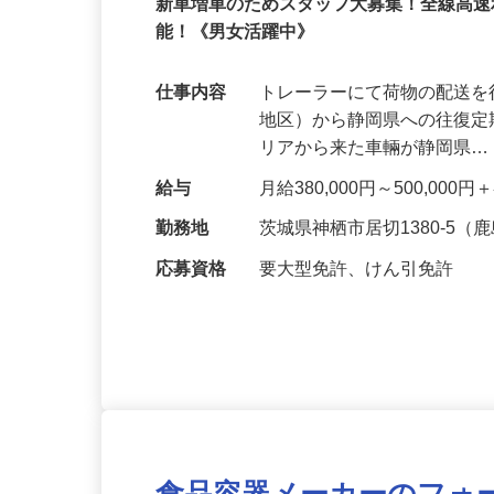
正社員
新車増車のためスタッフ大募集！全線高速
能！《男女活躍中》
仕事内容
トレーラーにて荷物の配送を
地区）から静岡県への往復定
リアから来た車輛が静岡県
給与
月給380,000円～500,00
勤務地
茨城県神栖市居切1380-5
応募資格
要大型免許、けん引免許