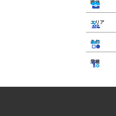
職種
エリア
条件
業種