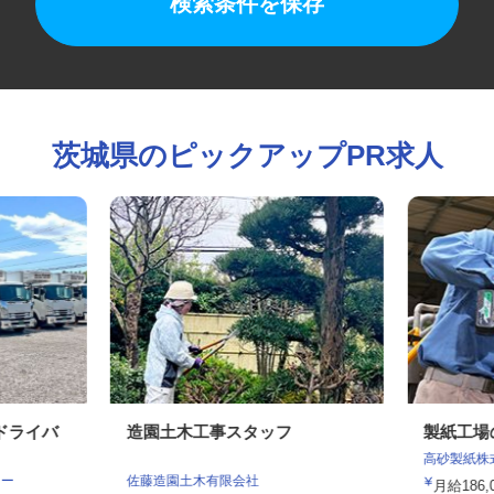
検索条件を保存
茨城県のピックアップPR求人
送ドライバ
造園土木工事スタッフ
製紙工
高砂製紙