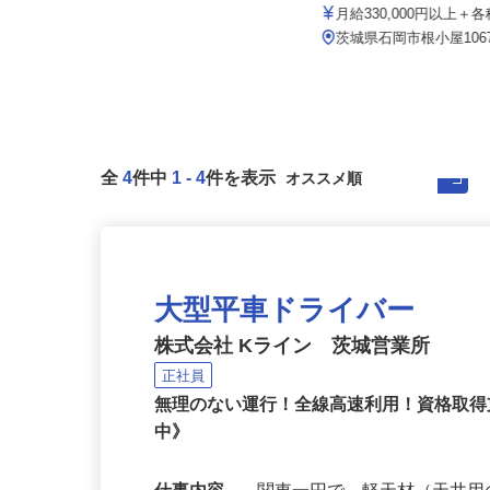
株式会社トラスト・カンパ
月給186,000円〜355,800円＋各種手
当（家族・扶養・役...
月給330,000円以上
茨城県常総市豊岡町甲60番地
茨城県石岡市根小屋106
全
4
件中
1
-
4
件を表示
大型平車ドライバー
株式会社 Kライン 茨城営業所
正社員
無理のない運行！全線高速利用！資格取得
中》