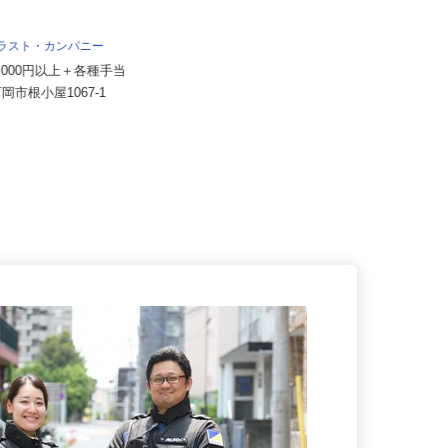
有限会社盛金製作所
月給200,000円～230,000円＋諸手
トラスト・カンパニー
当
30,000円以上＋各種手当
茨城県常陸大宮市宮の郷2153-20
石岡市根小屋1067-1
（宮の郷工場） 茨城県常陸大...