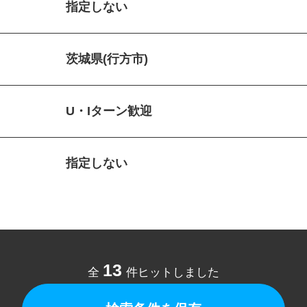
指定しない
茨城県(行方市)
U・Iターン歓迎
指定しない
13
全
件ヒットしました