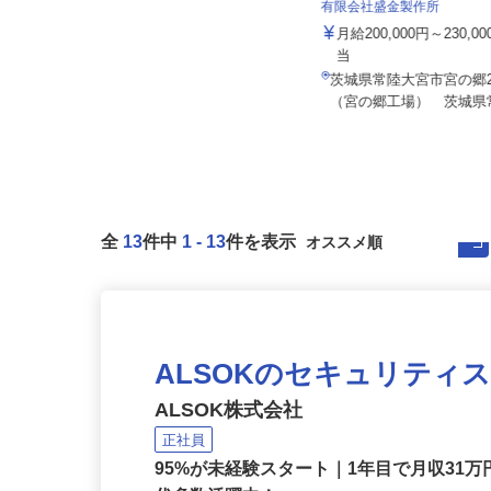
有限会社盛金製作所
月給200,000円～230,
株式会社トラスト・カンパニー
当
月給330,000円以上＋各種手当
茨城県常陸大宮市宮の郷21
茨城県石岡市根小屋1067-1
（宮の郷工場） 茨城県常
全
13
件中
1
-
13
件を表示
ALSOKのセキュリティ
ALSOK株式会社
正社員