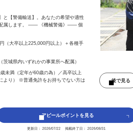
円以上も！｜賞与平均137万円｜20代30
備】と【警備輸送】。あなたの希望や適性
配属します。 ―― 《機械警備》―― 個
…
200円（大卒以上225,000円以上）＋各種手
 （茨城県内いずれかの事業所へ配属）
60歳未満（定年が60歳の為）／高卒以上
により） ※普通免許をお持ちでない方は
後で見
アピールポイントを見る