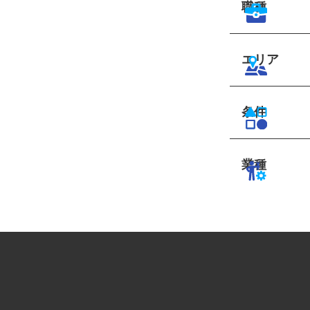
職種
エリア
条件
業種