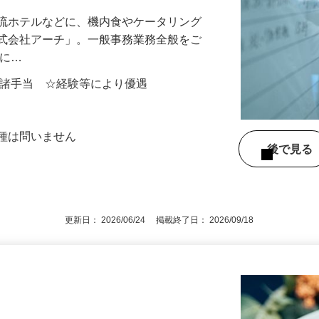
どを作っている会社です！／
一流ホテルなどに、機内食やケータリング
株式会社アーチ」。一般事務業務全般をご
的に…
00円＋諸手当 ☆経験等により優遇
業種は問いません
後で見
更新日： 2026/06/24 掲載終了日： 2026/09/18