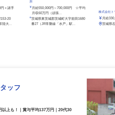
株式会社日本トランスネット 茨城営業
所
000円＋諸手
月給550,000円～700,000円 ☆平均
株式会社
月収60万円（頑張...
月給3
53-20
茨城県東茨城郡茨城町大字前田1680
陸大...
番27（JR常磐線「水戸」駅...
茨城県
スタッフ