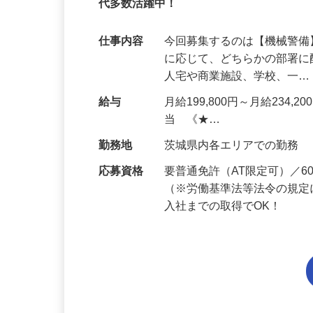
95%が未経験スタート｜1年目で月収31万
代多数活躍中！
仕事内容
今回募集するのは【機械警
に応じて、どちらかの部署に
人宅や商業施設、学校、一
給与
月給199,800円～月給234,
当 《★…
勤務地
茨城県内各エリアでの勤務
応募資格
要普通免許（AT限定可）／
（※労働基準法等法令の規定
入社までの取得でOK！