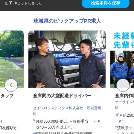
7
検索条件を保存
全
件ヒットしました
茨城県のピックアップPR求人
スタッフ
倉庫間の大型配送ドライバー
倉庫内作
ケーライン
所
セイワロジスティクス株式会社 茨城営業
所
月給25
円
月給350,000円以上＋各種手当 ＜月
む
収40～50万円以上可...
JR友部駅か
茨城県つ
茨城県結城郡八千代町平塚4569
エクスプ