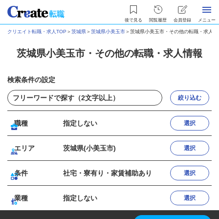
後で見る
閲覧履歴
会員登録
メニュー
クリエイト転職・求人TOP
＞
茨城県
＞
茨城県小美玉市
＞
茨城県小美玉市・その他の転職・求人情
茨城県小美玉市・その他の転職・求人情報
検索条件の設定
絞り込む
職種
指定しない
選択
エリア
茨城県(小美玉市)
選択
条件
社宅・寮有り・家賃補助あり
選択
業種
指定しない
選択