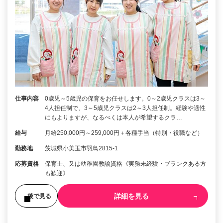
仕事内容
0歳児～5歳児の保育をお任せします。0～2歳児クラスは3～
4人担任制で、3～5歳児クラスは2～3人担任制。経験や適性
にもよりますが、なるべくは本人が希望するクラ…
給与
月給250,000円～259,000円＋各種手当（特別・役職など）
勤務地
茨城県小美玉市羽鳥2815-1
応募資格
保育士、又は幼稚園教諭資格《実務未経験・ブランクある方
も歓迎》
詳細を見る
後で見る