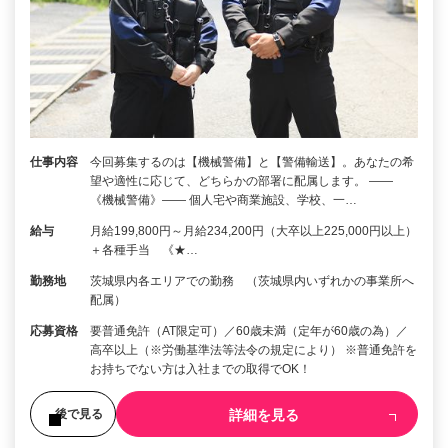
仕事内容
今回募集するのは【機械警備】と【警備輸送】。あなたの希
望や適性に応じて、どちらかの部署に配属します。 ――
《機械警備》―― 個人宅や商業施設、学校、一…
給与
月給199,800円～月給234,200円（大卒以上225,000円以上）
＋各種手当 《★…
勤務地
茨城県内各エリアでの勤務 （茨城県内いずれかの事業所へ
配属）
応募資格
要普通免許（AT限定可）／60歳未満（定年が60歳の為）／
高卒以上（※労働基準法等法令の規定により） ※普通免許を
お持ちでない方は入社までの取得でOK！
詳細を見る
後で見る