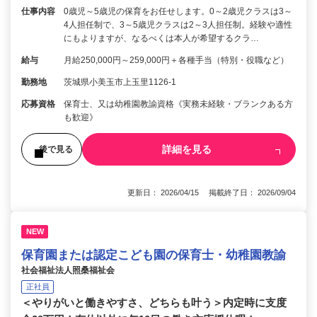
仕事内容
0歳児～5歳児の保育をお任せします。0～2歳児クラスは3～
4人担任制で、3～5歳児クラスは2～3人担任制。経験や適性
にもよりますが、なるべくは本人が希望するクラ…
給与
月給250,000円～259,000円＋各種手当（特別・役職など）
勤務地
茨城県小美玉市上玉里1126-1
応募資格
保育士、又は幼稚園教諭資格《実務未経験・ブランクある方
も歓迎》
詳細を見る
後で見る
更新日： 2026/04/15 掲載終了日： 2026/09/04
NEW
保育園または認定こども園の保育士・幼稚園教諭
社会福祉法人照桑福祉会
正社員
＜やりがいと働きやすさ、どちらも叶う＞内定時に支度