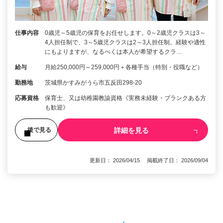
仕事内容
0歳児～5歳児の保育をお任せします。0～2歳児クラスは3～
4人担任制で、3～5歳児クラスは2～3人担任制。経験や適性
にもよりますが、なるべくは本人が希望するクラ…
給与
月給250,000円～259,000円＋各種手当（特別・役職など）
勤務地
茨城県かすみがうら市五反田298-20
応募資格
保育士、又は幼稚園教諭資格《実務未経験・ブランクある方
も歓迎》
詳細を見る
後で見る
更新日： 2026/04/15 掲載終了日： 2026/09/04
1