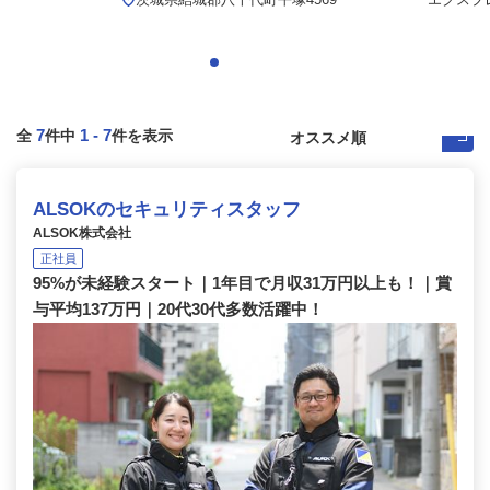
7
1
-
7
全
件中
件を表示
ALSOKのセキュリティスタッフ
ALSOK株式会社
正社員
95%が未経験スタート｜1年目で月収31万円以上も！｜賞
与平均137万円｜20代30代多数活躍中！