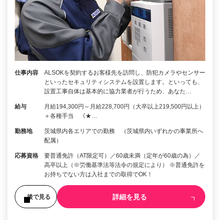
仕事内容
ALSOKを契約するお客様先を訪問し、防犯カメラやセンサー
といったセキュリティシステムを設置します。といっても、
設置工事自体は基本的に協力業者が行うため、あなた…
給与
月給194,300円～月給228,700円（大卒以上219,500円以上）
＋各種手当 《★…
勤務地
茨城県内各エリアでの勤務 （茨城県内いずれかの事業所へ
配属）
応募資格
要普通免許（AT限定可）／60歳未満（定年が60歳の為）／
高卒以上（※労働基準法等法令の規定により） ※普通免許を
お持ちでない方は入社までの取得でOK！
詳細を見る
後で見る