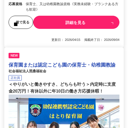
応募資格
保育士、又は幼稚園教諭資格《実務未経験・ブランクある方
も歓迎》
詳細を見る
後で見る
更新日： 2026/04/15 掲載終了日： 2026/09/04
NEW
保育園または認定こども園の保育士・幼稚園教諭
社会福祉法人照桑福祉会
正社員
＜やりがいと働きやすさ、どちらも叶う＞内定時に支度
金20万円！有休以外に年10日の働き方応援休暇！