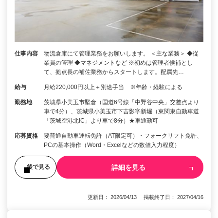
仕事内容
物流倉庫にて管理業務をお願いします。 ＜主な業務＞ ◆従
業員の管理 ◆マネジメントなど ※初めは管理者候補とし
て、拠点長の補佐業務からスタートします。配属先…
給与
月給220,000円以上＋別途手当 ※年齢・経験による
勤務地
茨城県小美玉市堅倉（国道6号線「中野谷中央」交差点より
車で4分）、茨城県小美玉市下吉影字新堀（東関東自動車道
「茨城空港北IC」より車で8分）★車通勤可
応募資格
要普通自動車運転免許（AT限定可）・フォークリフト免許、
PCの基本操作（Word・Excelなどの数値入力程度）
詳細を見る
後で見る
更新日： 2026/04/13 掲載終了日： 2027/04/16