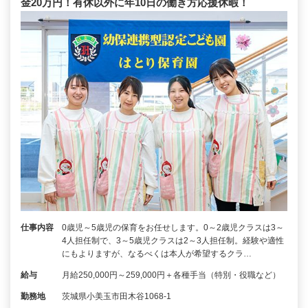
金20万円！有休以外に年10日の働き方応援休暇！
仕事内容
0歳児～5歳児の保育をお任せします。0～2歳児クラスは3～
4人担任制で、3～5歳児クラスは2～3人担任制。経験や適性
にもよりますが、なるべくは本人が希望するクラ…
給与
月給250,000円～259,000円＋各種手当（特別・役職など）
勤務地
茨城県小美玉市田木谷1068-1