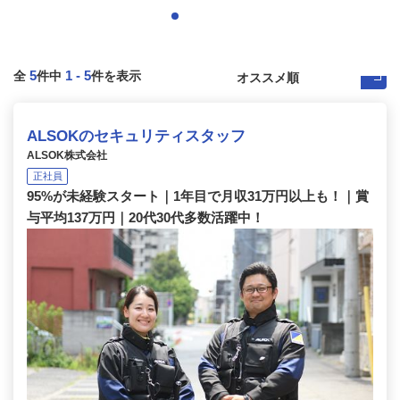
5
1
-
5
全
件中
件を表示
ALSOKのセキュリティスタッフ
ALSOK株式会社
正社員
95%が未経験スタート｜1年目で月収31万円以上も！｜賞
与平均137万円｜20代30代多数活躍中！