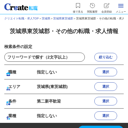
後で見る
閲覧履歴
会員登録
メニュー
クリエイト転職・求人TOP
＞
茨城県
＞
茨城県東茨城郡
＞
茨城県東茨城郡・その他の転職・求人情
茨城県東茨城郡・その他の転職・求人情報
検索条件の設定
絞り込む
職種
指定しない
選択
エリア
茨城県(東茨城郡)
選択
条件
第二新卒歓迎
選択
業種
指定しない
選択