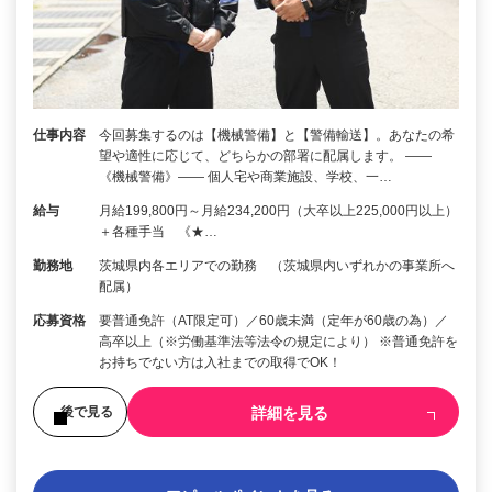
仕事内容
今回募集するのは【機械警備】と【警備輸送】。あなたの希
望や適性に応じて、どちらかの部署に配属します。 ――
《機械警備》―― 個人宅や商業施設、学校、一…
給与
月給199,800円～月給234,200円（大卒以上225,000円以上）
＋各種手当 《★…
勤務地
茨城県内各エリアでの勤務 （茨城県内いずれかの事業所へ
配属）
応募資格
要普通免許（AT限定可）／60歳未満（定年が60歳の為）／
高卒以上（※労働基準法等法令の規定により） ※普通免許を
お持ちでない方は入社までの取得でOK！
詳細を見る
後で見る