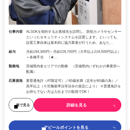
仕事内容
ALSOKを契約するお客様先を訪問し、防犯カメラやセンサー
といったセキュリティシステムを設置します。といっても、
設置工事自体は基本的に協力業者が行うため、あなた…
給与
月給194,300円～月給228,700円（大卒以上219,500円以上）
＋各種手当 《★…
勤務地
茨城県内各エリアでの勤務 （茨城県内いずれかの事業所へ
配属）
応募資格
要普通免許（AT限定可）／60歳未満（定年が60歳の為）／
高卒以上（※労働基準法等法令の規定により） ※普通免許を
お持ちでない方は入社までの取得でOK！
詳細を見る
後で見る
アピールポイントを見る