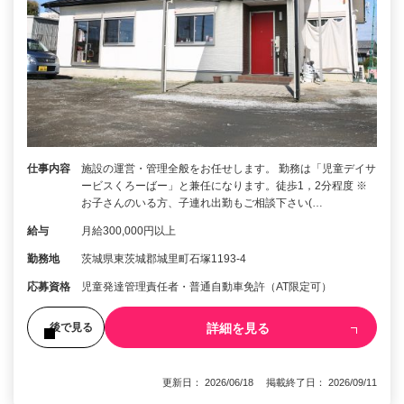
仕事内容
施設の運営・管理全般をお任せします。 勤務は「児童デイサ
ービスくろーばー」と兼任になります。徒歩1，2分程度 ※
お子さんのいる方、子連れ出勤もご相談下さい(…
給与
月給300,000円以上
勤務地
茨城県東茨城郡城里町石塚1193-4
応募資格
児童発達管理責任者・普通自動車免許（AT限定可）
詳細を見る
後で見る
更新日： 2026/06/18 掲載終了日： 2026/09/11