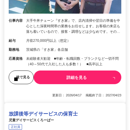
仕事内容
大手牛丼チェーン『すき家』で、店内清掃や翌日の準備を中
心とした深夜時間帯の業務をお任せします。お客様の来店も
落ち着いているので、接客・調理などは少なめです。その…
給与
月収270,000円以上（想定）
勤務地
茨城県の「すき家」各店舗
応募資格
未経験者大歓迎 ■年齢・転職回数・ブランクなど一切不問
（40～50代で入社した人も多数！） ■高卒以上
詳細を見る
後で見る
更新日： 2026/04/17 掲載終了日： 2027/04/23
放課後等デイサービスの保育士
児童デイサービスくろーばー
正社員