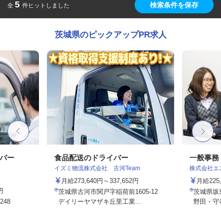
5
検索条件を保存
全
件ヒットしました
茨城県のピックアップPR求人
イバー
食品配送のドライバー
一般事務
イズミ物流株式会社 古河Team
株式会社エ
月給273,640円～337,652円
月給22
円
茨城県古河市関戸字稲荷前1605-12
茨城県坂
48
デイリーヤマザキ丘里工業...
野田・守谷