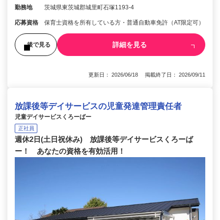
勤務地
茨城県東茨城郡城里町石塚1193-4
応募資格
保育士資格を所有している方・普通自動車免許（AT限定可）
詳細を見る
後で見る
更新日： 2026/06/18 掲載終了日： 2026/09/11
放課後等デイサービスの児童発達管理責任者
児童デイサービスくろーばー
正社員
週休2日(土日祝休み) 放課後等デイサービスくろーば
ー！ あなたの資格を有効活用！