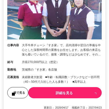
仕事内容
大手牛丼チェーン『すき家』で、店内清掃や翌日の準備を中
心とした深夜時間帯の業務をお任せします。お客様の来店も
落ち着いているので、接客・調理などは少なめです。その…
給与
月収270,000円以上（想定）
勤務地
茨城県の「すき家」各店舗
応募資格
未経験者大歓迎 ■年齢・転職回数・ブランクなど一切不問
（40～50代で入社した人も多数！） ■高卒以上
詳細を見る
後で見る
更新日： 2026/04/17 掲載終了日： 2027/04/23