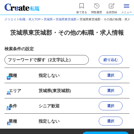
後で見る
閲覧履歴
会員登録
メニュー
クリエイト転職・求人TOP
＞
茨城県
＞
茨城県東茨城郡
＞
茨城県東茨城郡・その他の転職・求人情
茨城県東茨城郡・その他の転職・求人情報
検索条件の設定
絞り込む
職種
指定しない
選択
エリア
茨城県(東茨城郡)
選択
条件
シニア歓迎
選択
業種
指定しない
選択