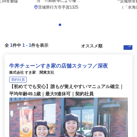
当 ☆経験等により優...
（JR常磐線
茨城県常
茨城県行方市手賀1325
（「水海
1
1
-
1
全
件中
件を表示
牛丼チェーンすき家の店舗スタッフ／深夜
株式会社 すき家 関東支社
契約社員
【初めてでも安心】誰もが覚えやすいマニュアル確立｜
平均年齢49.1歳｜最大9連休可｜契約社員