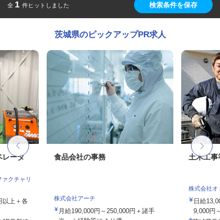
1
検索条件を保存
全
件ヒットしました
茨城県のピックアップPR求人
ペレータ
食品会社の事務
土木工事
ファクチャリ
株式会社オ
株式会社アーチ
00円以上＋各
日給13,
月給190,000円～250,000円＋諸手
9,000円～