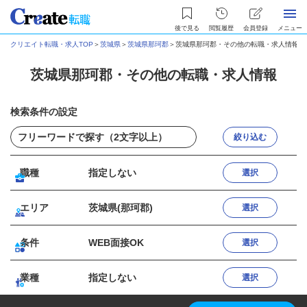
後で見る
閲覧履歴
会員登録
メニュー
クリエイト転職・求人TOP
＞
茨城県
＞
茨城県那珂郡
＞
茨城県那珂郡・その他の転職・求人情報
茨城県那珂郡・その他の転職・求人情報
検索条件の設定
絞り込む
職種
指定しない
選択
エリア
茨城県(那珂郡)
選択
条件
WEB面接OK
選択
業種
指定しない
選択