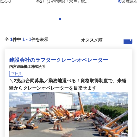
-3-8
番27（JR常磐線「水戸」駅...
茨城県石
1
1
-
1
全
件中
件を表示
建設会社のラフタークレーンオペレーター
内宮運輸機工株式会社
正社員
＼2拠点合同募集／勤務地選べる！資格取得制度で、未経
験からクレーンオペレーターを目指せます