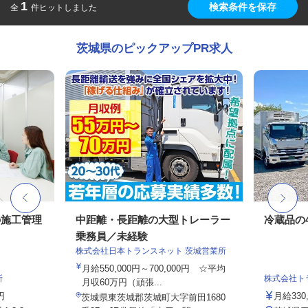
1
検索条件を保存
全
件ヒットしました
茨城県のピックアップPR求人
の施工管理
中距離・長距離の大型トレーラー
冷蔵品の
乗務員／未経験
株式会社日本トランスネット 茨城営業所
月給550,000円～700,000円 ☆平均
所
株式会社ト
月収60万円（頑張...
円
月給33
茨城県東茨城郡茨城町大字前田1680