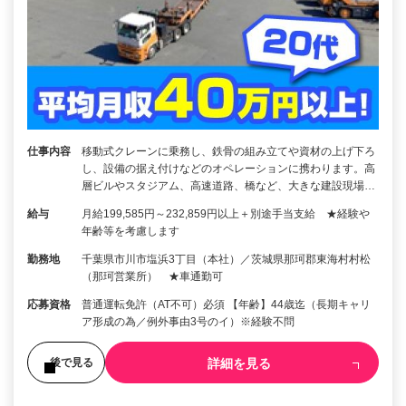
仕事内容
移動式クレーンに乗務し、鉄骨の組み立てや資材の上げ下ろ
し、設備の据え付けなどのオペレーションに携わります。高
層ビルやスタジアム、高速道路、橋など、大きな建設現場…
給与
月給199,585円～232,859円以上＋別途手当支給 ★経験や
年齢等を考慮します
勤務地
千葉県市川市塩浜3丁目（本社）／茨城県那珂郡東海村村松
（那珂営業所） ★車通勤可
応募資格
普通運転免許（AT不可）必須 【年齢】44歳迄（長期キャリ
ア形成の為／例外事由3号のイ）※経験不問
詳細を見る
後で見る