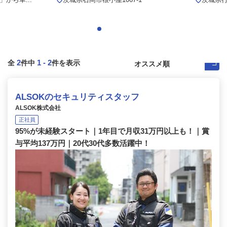
2
1
-
2
全
件中
件を表示
ALSOKのセキュリティスタッフ
ALSOK株式会社
正社員
95%が未経験スタート｜1年目で月収31万円以上も！｜賞
与平均137万円｜20代30代多数活躍中！