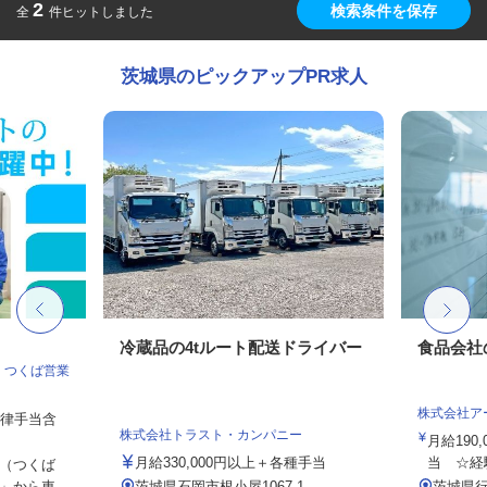
2
検索条件を保存
全
件ヒットしました
茨城県のピックアップPR求人
冷蔵品の4tルート配送ドライバー
食品会社
 つくば営業
株式会社ア
一律手当含
株式会社トラスト・カンパニー
月給190,
月給330,000円以上＋各種手当
当 ☆経験
（つくば
から車...
茨城県石岡市根小屋1067-1
茨城県行