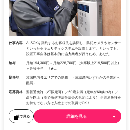
仕事内容
ALSOKを契約するお客様先を訪問し、防犯カメラやセンサー
といったセキュリティシステムを設置します。といっても、
設置工事自体は基本的に協力業者が行うため、あなた…
給与
月給194,300円～月給228,700円（大卒以上219,500円以上）
＋各種手当 《★…
勤務地
茨城県内各エリアでの勤務 （茨城県内いずれかの事業所へ
配属）
応募資格
要普通免許（AT限定可）／60歳未満（定年が60歳の為）／
高卒以上（※労働基準法等法令の規定により） ※普通免許を
お持ちでない方は入社までの取得でOK！
詳細を見る
後で見る