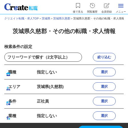
後で見る
閲覧履歴
会員登録
メニュー
クリエイト転職・求人TOP
＞
茨城県
＞
茨城県久慈郡
＞
茨城県久慈郡・その他の転職・求人情報
茨城県久慈郡・その他の転職・求人情報
検索条件の設定
絞り込む
職種
指定しない
選択
エリア
茨城県(久慈郡)
選択
条件
正社員
選択
業種
指定しない
選択