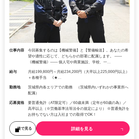
仕事内容
今回募集するのは【機械警備】と【警備輸送】。あなたの希
望や適性に応じて、どちらかの部署に配属します。 ――
《機械警備》―― 個人宅や商業施設、学校、一…
給与
月給199,800円～月給234,200円（大卒以上225,000円以上）
＋各種手当 《★…
勤務地
茨城県内各エリアでの勤務 （茨城県内いずれかの事業所へ
配属）
応募資格
要普通免許（AT限定可）／60歳未満（定年が60歳の為）／
高卒以上（※労働基準法等法令の規定により） ※普通免許を
お持ちでない方は入社までの取得でOK！
詳細を見る
後で見る