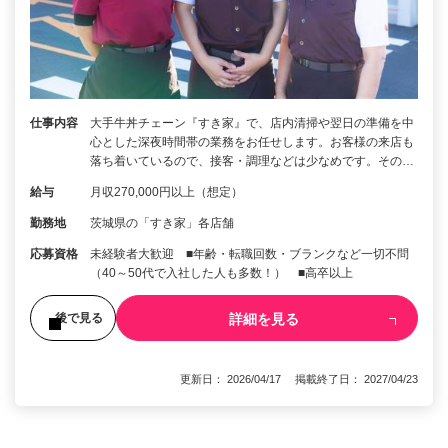
仕事内容
大手牛丼チェーン『すき家』で、店内清掃や翌日の準備を中
心とした深夜時間帯の業務をお任せします。お客様の来店も
落ち着いているので、接客・調理などは少なめです。その…
給与
月収270,000円以上（想定）
勤務地
茨城県の「すき家」各店舗
応募資格
未経験者大歓迎 ■年齢・転職回数・ブランクなど一切不問
（40～50代で入社した人も多数！） ■高卒以上
詳細を見る
後で見る
更新日： 2026/04/17 掲載終了日： 2027/04/23