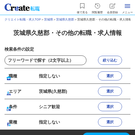
後で見る
閲覧履歴
会員登録
メニュー
クリエイト転職・求人TOP
＞
茨城県
＞
茨城県久慈郡
＞
茨城県久慈郡・その他の転職・求人情報
茨城県久慈郡・その他の転職・求人情報
検索条件の設定
絞り込む
職種
指定しない
選択
エリア
茨城県(久慈郡)
選択
条件
シニア歓迎
選択
業種
指定しない
選択