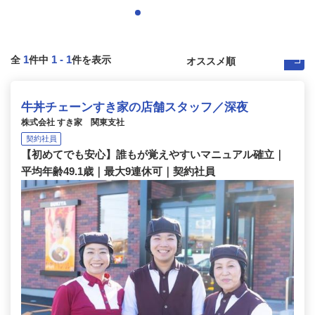
1
1
-
1
全
件中
件を表示
牛丼チェーンすき家の店舗スタッフ／深夜
株式会社 すき家 関東支社
契約社員
【初めてでも安心】誰もが覚えやすいマニュアル確立｜
平均年齢49.1歳｜最大9連休可｜契約社員