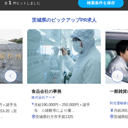
1
検索条件を保存
全
件ヒットしました
茨城県のピックアップPR求人
フ
食品会社の事務
一般雑貨
株式会社アーチ
幹光運輸株
00円＋諸手当
月給190,000円～250,000円＋諸手
当 ☆経験等により優...
月給260,
3-20（宮
..
茨城県行方市手賀1325
茨城県稲