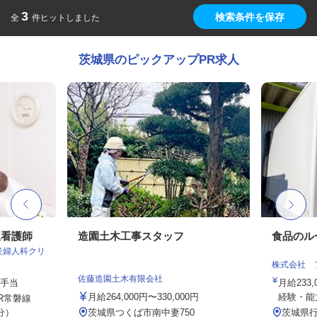
3
検索条件を保存
全
件ヒットしました
茨城県のピックアップPR求人
正看護師
造園土木工事スタッフ
食品のル
産婦人科クリ
株式会社 
佐藤造園土木有限会社
種手当
月給233,
月給264,000円〜330,000円
経験・能力
R常磐線
分）
茨城県つくば市南中妻750
茨城県行