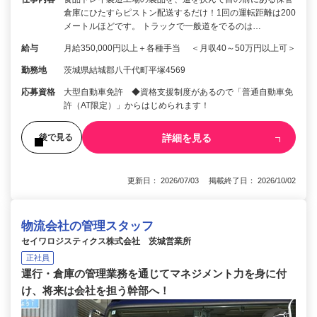
倉庫にひたすらピストン配送するだけ！1回の運転距離は200
メートルほどです。 トラックで一般道をでるのは…
給与
月給350,000円以上＋各種手当 ＜月収40～50万円以上可＞
勤務地
茨城県結城郡八千代町平塚4569
応募資格
大型自動車免許 ◆資格支援制度があるので「普通自動車免
許（AT限定）」からはじめられます！
詳細を見る
後で見る
更新日： 2026/07/03 掲載終了日： 2026/10/02
物流会社の管理スタッフ
セイワロジスティクス株式会社 茨城営業所
正社員
運行・倉庫の管理業務を通じてマネジメント力を身に付
け、将来は会社を担う幹部へ！