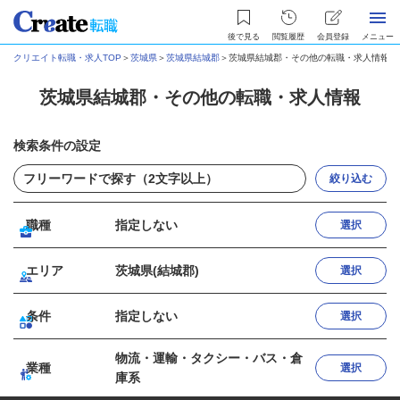
後で見る
閲覧履歴
会員登録
メニュー
クリエイト転職・求人TOP
＞
茨城県
＞
茨城県結城郡
＞
茨城県結城郡・その他の転職・求人情報
茨城県結城郡・その他の転職・求人情報
検索条件の設定
絞り込む
職種
指定しない
選択
エリア
茨城県(結城郡)
選択
条件
指定しない
選択
物流・運輸・タクシー・バス・倉
業種
選択
庫系