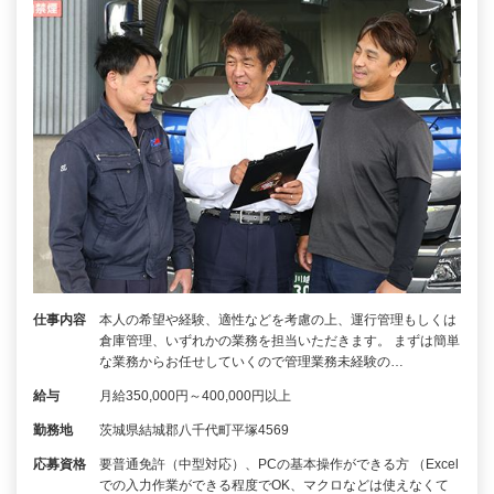
仕事内容
本人の希望や経験、適性などを考慮の上、運行管理もしくは
倉庫管理、いずれかの業務を担当いただきます。 まずは簡単
な業務からお任せしていくので管理業務未経験の…
給与
月給350,000円～400,000円以上
勤務地
茨城県結城郡八千代町平塚4569
応募資格
要普通免許（中型対応）、PCの基本操作ができる方 （Excel
での入力作業ができる程度でOK、マクロなどは使えなくて