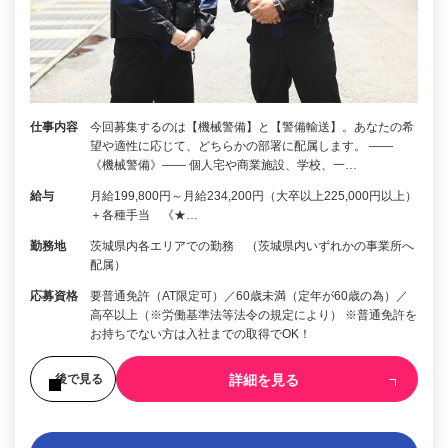
仕事内容
今回募集するのは【機械警備】と【警備輸送】。あなたの希
望や適性に応じて、どちらかの部署に配属します。 ――
《機械警備》―― 個人宅や商業施設、学校、一…
給与
月給199,800円～月給234,200円（大卒以上225,000円以上）
＋各種手当 《★…
勤務地
茨城県内各エリアでの勤務 （茨城県内いずれかの事業所へ
配属）
応募資格
要普通免許（AT限定可）／60歳未満（定年が60歳の為）／
高卒以上（※労働基準法等法令の規定により） ※普通免許を
お持ちでない方は入社までの取得でOK！
詳細を見る
後で見る