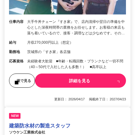
仕事内容
大手牛丼チェーン『すき家』で、店内清掃や翌日の準備を中
心とした深夜時間帯の業務をお任せします。お客様の来店も
落ち着いているので、接客・調理などは少なめです。その…
給与
月収270,000円以上（想定）
勤務地
茨城県の「すき家」各店舗
応募資格
未経験者大歓迎 ■年齢・転職回数・ブランクなど一切不問
（40～50代で入社した人も多数！） ■高卒以上
詳細を見る
後で見る
更新日： 2026/04/17 掲載終了日： 2027/04/23
NEW
建築防水材の製造スタッフ
ソウケン工業株式会社