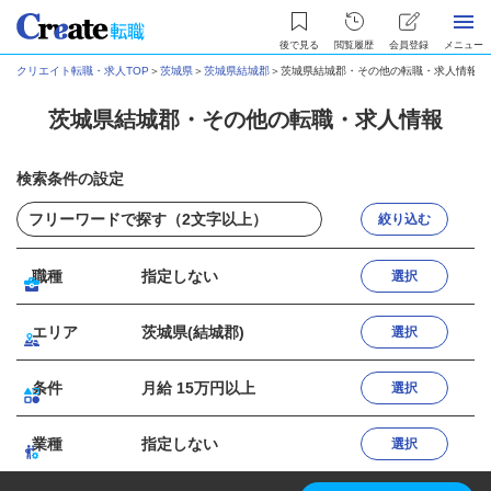
後で見る
閲覧履歴
会員登録
メニュー
クリエイト転職・求人TOP
＞
茨城県
＞
茨城県結城郡
＞
茨城県結城郡・その他の転職・求人情報
茨城県結城郡・その他の転職・求人情報
検索条件の設定
絞り込む
職種
指定しない
選択
エリア
茨城県(結城郡)
選択
条件
月給 15万円以上
選択
業種
指定しない
選択