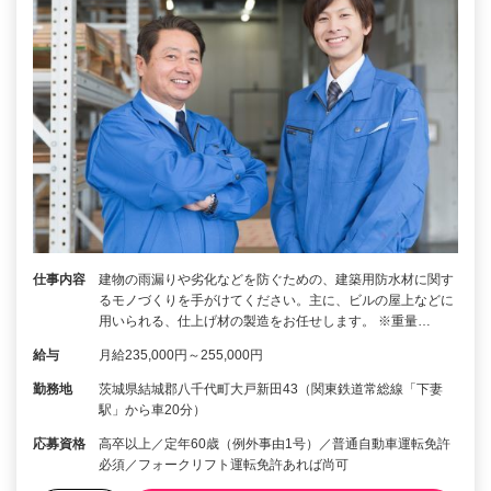
仕事内容
建物の雨漏りや劣化などを防ぐための、建築用防水材に関す
るモノづくりを手がけてください。主に、ビルの屋上などに
用いられる、仕上げ材の製造をお任せします。 ※重量…
給与
月給235,000円～255,000円
勤務地
茨城県結城郡八千代町大戸新田43（関東鉄道常総線「下妻
駅」から車20分）
応募資格
高卒以上／定年60歳（例外事由1号）／普通自動車運転免許
必須／フォークリフト運転免許あれば尚可