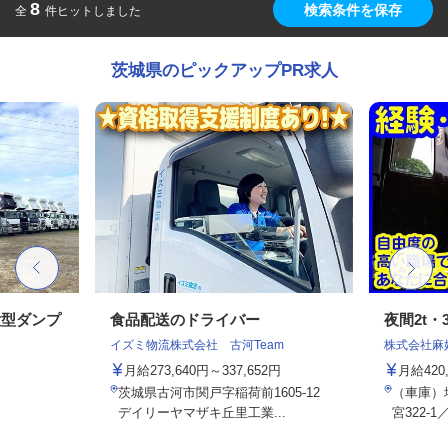
8
検索条件を保存
全
件ヒットしました
茨城県のピックアップPR求人
大型ダンプ
食品配送のドライバー
夜間2t・
イズミ物流株式会社 古河Team
株式会社麻
月給273,640円～337,652円
月給420
茨城県古河市関戸字稲荷前1605-12
（車庫）
デイリーヤマザキ丘里工業...
宮322-