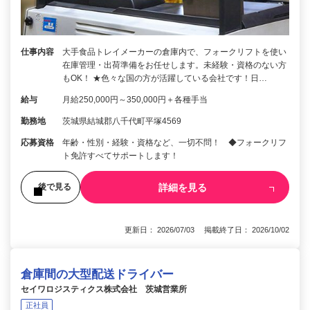
仕事内容
大手食品トレイメーカーの倉庫内で、フォークリフトを使い
在庫管理・出荷準備をお任せします。未経験・資格のない方
もOK！ ★色々な国の方が活躍している会社です！日…
給与
月給250,000円～350,000円＋各種手当
勤務地
茨城県結城郡八千代町平塚4569
応募資格
年齢・性別・経験・資格など、一切不問！ ◆フォークリフ
ト免許すべてサポートします！
詳細を見る
後で見る
更新日： 2026/07/03 掲載終了日： 2026/10/02
倉庫間の大型配送ドライバー
セイワロジスティクス株式会社 茨城営業所
正社員