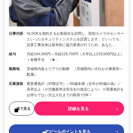
仕事内容
ALSOKを契約するお客様先を訪問し、防犯カメラやセンサー
といったセキュリティシステムを設置します。といっても、
設置工事自体は基本的に協力業者が行うため、あなた…
給与
月給194,300円～月給228,700円（大卒以上219,500円以上）
＋各種手当 《★…
勤務地
茨城県内各エリアでの勤務 （茨城県内いずれかの事業所へ
配属）
応募資格
要普通免許（AT限定可）／60歳未満（定年が60歳の為）／
高卒以上（※労働基準法等法令の規定により） ※普通免許を
お持ちでない方は入社までの取得でOK！
詳細を見る
後で見る
アピールポイントを見る