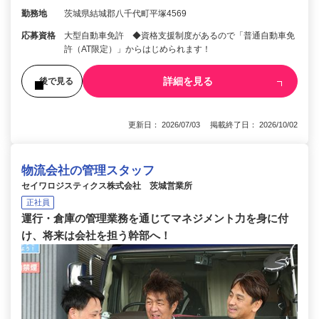
勤務地
茨城県結城郡八千代町平塚4569
応募資格
大型自動車免許 ◆資格支援制度があるので「普通自動車免
許（AT限定）」からはじめられます！
詳細を見る
後で見る
更新日： 2026/07/03 掲載終了日： 2026/10/02
物流会社の管理スタッフ
セイワロジスティクス株式会社 茨城営業所
正社員
運行・倉庫の管理業務を通じてマネジメント力を身に付
け、将来は会社を担う幹部へ！