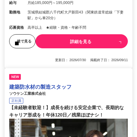
給与
月給185,000円～195,000円
勤務地
茨城県結城郡八千代町大戸新田43（関東鉄道常総線「下妻
駅」から車20分）
応募資格
高卒以上 ★経験・資格・年齢不問
詳細を見る
後で見る
更新日： 2026/07/30 掲載終了日： 2026/09/11
NEW
建築防水材の製造スタッフ
ソウケン工業株式会社
正社員
【未経験者歓迎！】成長を続ける安定企業で、長期的な
キャリア形成を！年休120日／残業ほぼナシ！