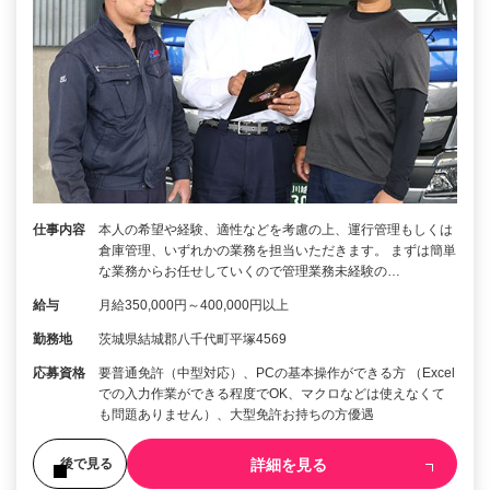
仕事内容
本人の希望や経験、適性などを考慮の上、運行管理もしくは
倉庫管理、いずれかの業務を担当いただきます。 まずは簡単
な業務からお任せしていくので管理業務未経験の…
給与
月給350,000円～400,000円以上
勤務地
茨城県結城郡八千代町平塚4569
応募資格
要普通免許（中型対応）、PCの基本操作ができる方 （Excel
での入力作業ができる程度でOK、マクロなどは使えなくて
も問題ありません）、大型免許お持ちの方優遇
詳細を見る
後で見る