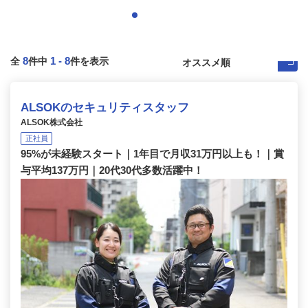
8
1
-
8
全
件中
件を表示
ALSOKのセキュリティスタッフ
ALSOK株式会社
正社員
95%が未経験スタート｜1年目で月収31万円以上も！｜賞
与平均137万円｜20代30代多数活躍中！