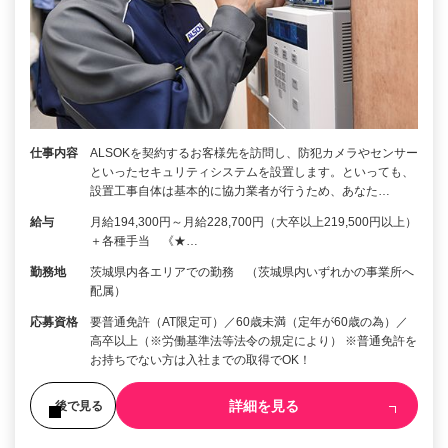
仕事内容
ALSOKを契約するお客様先を訪問し、防犯カメラやセンサー
といったセキュリティシステムを設置します。といっても、
設置工事自体は基本的に協力業者が行うため、あなた…
給与
月給194,300円～月給228,700円（大卒以上219,500円以上）
＋各種手当 《★…
勤務地
茨城県内各エリアでの勤務 （茨城県内いずれかの事業所へ
配属）
応募資格
要普通免許（AT限定可）／60歳未満（定年が60歳の為）／
高卒以上（※労働基準法等法令の規定により） ※普通免許を
お持ちでない方は入社までの取得でOK！
詳細を見る
後で見る