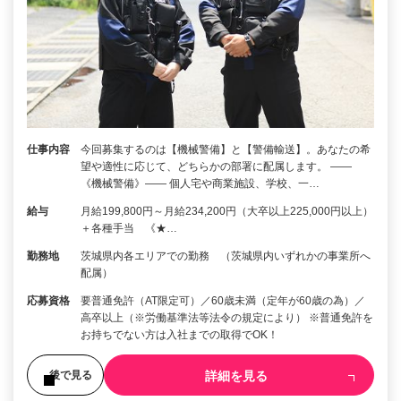
仕事内容
今回募集するのは【機械警備】と【警備輸送】。あなたの希
望や適性に応じて、どちらかの部署に配属します。 ――
《機械警備》―― 個人宅や商業施設、学校、一…
給与
月給199,800円～月給234,200円（大卒以上225,000円以上）
＋各種手当 《★…
勤務地
茨城県内各エリアでの勤務 （茨城県内いずれかの事業所へ
配属）
応募資格
要普通免許（AT限定可）／60歳未満（定年が60歳の為）／
高卒以上（※労働基準法等法令の規定により） ※普通免許を
お持ちでない方は入社までの取得でOK！
詳細を見る
後で見る