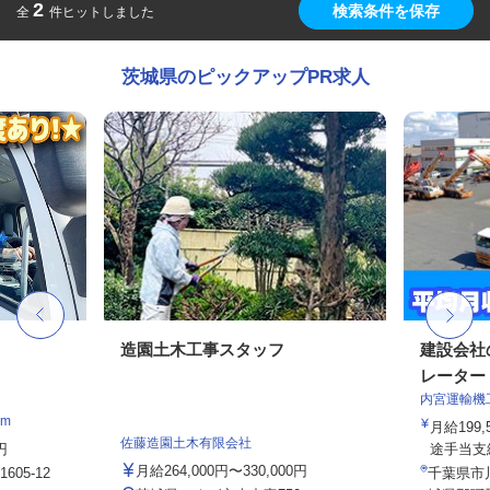
2
検索条件を保存
全
件ヒットしました
茨城県のピックアップPR求人
造園土木工事スタッフ
建設会社
レーター
内宮運輸機
m
月給199,
佐藤造園土木有限会社
円
途手当支給
月給264,000円〜330,000円
605-12
千葉県市