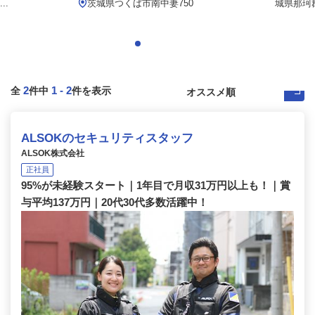
..
茨城県つくば市南中妻750
城県那珂
2
1
-
2
全
件中
件を表示
ALSOKのセキュリティスタッフ
ALSOK株式会社
正社員
95%が未経験スタート｜1年目で月収31万円以上も！｜賞
与平均137万円｜20代30代多数活躍中！