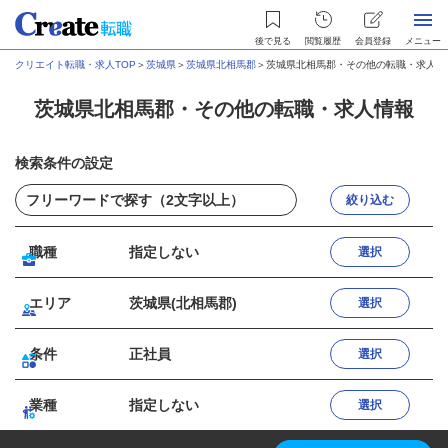
後で見る
閲覧履歴
会員登録
メニュー
クリエイト転職・求人TOP
＞
茨城県
＞
茨城県北相馬郡
＞
茨城県北相馬郡・その他の転職・求人情
茨城県北相馬郡・その他の転職・求人情報
検索条件の設定
絞り込む
職種
指定しない
選択
エリア
茨城県(北相馬郡)
選択
条件
正社員
選択
業種
指定しない
選択