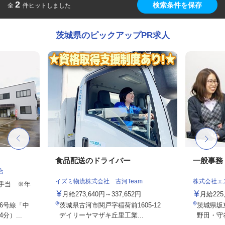
2
検索条件を保存
全
件ヒットしました
茨城県のピックアップPR求人
食品配送のドライバー
一般事務
店
イズミ物流株式会社 古河Team
株式会社エ
途手当 ※年
月給273,640円～337,652円
月給22
6号線「中
茨城県古河市関戸字稲荷前1605-12
茨城県坂
）...
デイリーヤマザキ丘里工業...
野田・守谷