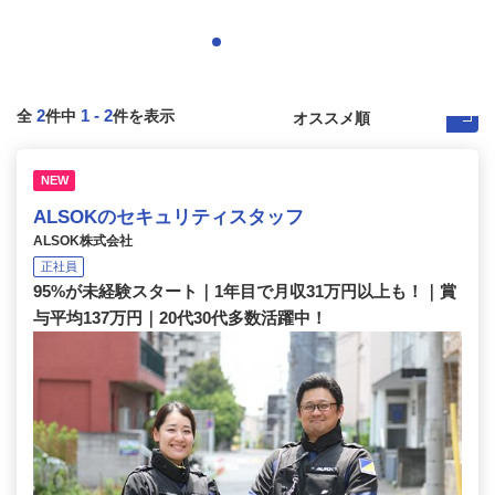
2
1
-
2
全
件中
件を表示
NEW
ALSOKのセキュリティスタッフ
ALSOK株式会社
正社員
95%が未経験スタート｜1年目で月収31万円以上も！｜賞
与平均137万円｜20代30代多数活躍中！