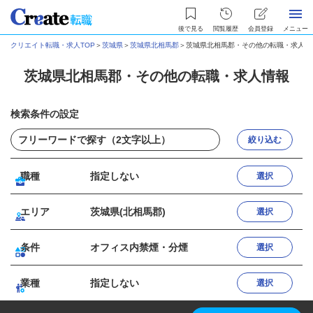
後で見る
閲覧履歴
会員登録
メニュー
クリエイト転職・求人TOP
＞
茨城県
＞
茨城県北相馬郡
＞
茨城県北相馬郡・その他の転職・求人情
茨城県北相馬郡・その他の転職・求人情報
検索条件の設定
絞り込む
職種
指定しない
選択
エリア
茨城県(北相馬郡)
選択
条件
オフィス内禁煙・分煙
選択
業種
指定しない
選択