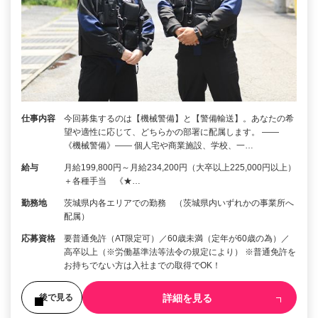
仕事内容
今回募集するのは【機械警備】と【警備輸送】。あなたの希
望や適性に応じて、どちらかの部署に配属します。 ――
《機械警備》―― 個人宅や商業施設、学校、一…
給与
月給199,800円～月給234,200円（大卒以上225,000円以上）
＋各種手当 《★…
勤務地
茨城県内各エリアでの勤務 （茨城県内いずれかの事業所へ
配属）
応募資格
要普通免許（AT限定可）／60歳未満（定年が60歳の為）／
高卒以上（※労働基準法等法令の規定により） ※普通免許を
お持ちでない方は入社までの取得でOK！
詳細を見る
後で見る