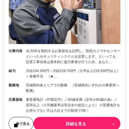
仕事内容
ALSOKを契約するお客様先を訪問し、防犯カメラやセンサー
といったセキュリティシステムを設置します。といっても、
設置工事自体は基本的に協力業者が行うため、あなた…
給与
月給194,300円～月給228,700円（大卒以上219,500円以上）
＋各種手当 《★…
勤務地
茨城県内各エリアでの勤務 （茨城県内いずれかの事業所へ
配属）
応募資格
要普通免許（AT限定可）／60歳未満（定年が60歳の為）／
高卒以上（※労働基準法等法令の規定により） ※普通免許を
お持ちでない方は入社までの取得でOK！
詳細を見る
後で見る