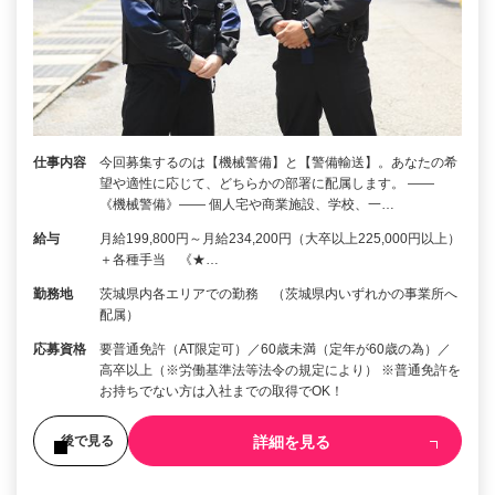
仕事内容
今回募集するのは【機械警備】と【警備輸送】。あなたの希
望や適性に応じて、どちらかの部署に配属します。 ――
《機械警備》―― 個人宅や商業施設、学校、一…
給与
月給199,800円～月給234,200円（大卒以上225,000円以上）
＋各種手当 《★…
勤務地
茨城県内各エリアでの勤務 （茨城県内いずれかの事業所へ
配属）
応募資格
要普通免許（AT限定可）／60歳未満（定年が60歳の為）／
高卒以上（※労働基準法等法令の規定により） ※普通免許を
お持ちでない方は入社までの取得でOK！
詳細を見る
後で見る