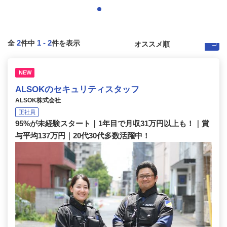
2
1
-
2
全
件中
件を表示
NEW
ALSOKのセキュリティスタッフ
ALSOK株式会社
正社員
95%が未経験スタート｜1年目で月収31万円以上も！｜賞
与平均137万円｜20代30代多数活躍中！