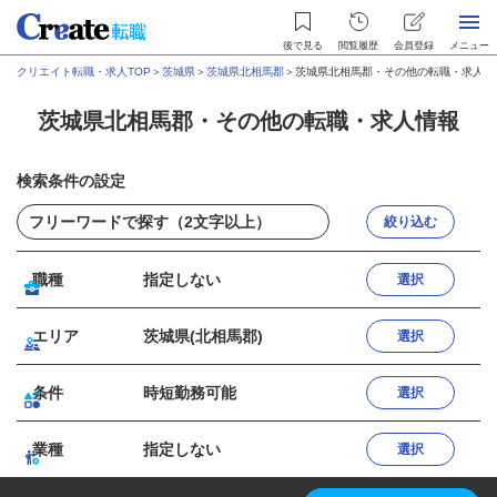
後で見る
閲覧履歴
会員登録
メニュー
クリエイト転職・求人TOP
＞
茨城県
＞
茨城県北相馬郡
＞
茨城県北相馬郡・その他の転職・求人情
茨城県北相馬郡・その他の転職・求人情報
検索条件の設定
絞り込む
職種
指定しない
選択
エリア
茨城県(北相馬郡)
選択
条件
時短勤務可能
選択
業種
指定しない
選択