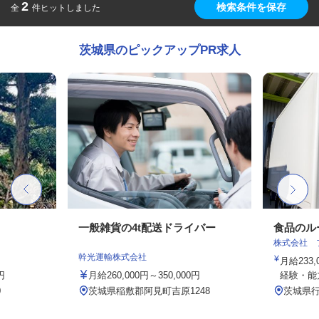
2
検索条件を保存
全
件ヒットしました
茨城県のピックアップPR求人
一般雑貨の4t配送ドライバー
食品のル
株式会社 
幹光運輸株式会社
月給233,
円
月給260,000円～350,000円
経験・能力
0
茨城県稲敷郡阿見町吉原1248
茨城県行