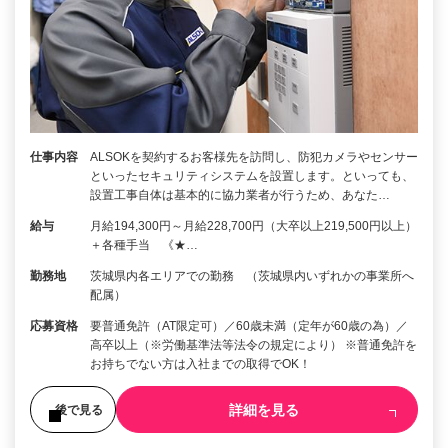
仕事内容
ALSOKを契約するお客様先を訪問し、防犯カメラやセンサー
といったセキュリティシステムを設置します。といっても、
設置工事自体は基本的に協力業者が行うため、あなた…
給与
月給194,300円～月給228,700円（大卒以上219,500円以上）
＋各種手当 《★…
勤務地
茨城県内各エリアでの勤務 （茨城県内いずれかの事業所へ
配属）
応募資格
要普通免許（AT限定可）／60歳未満（定年が60歳の為）／
高卒以上（※労働基準法等法令の規定により） ※普通免許を
お持ちでない方は入社までの取得でOK！
詳細を見る
後で見る