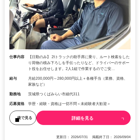
仕事内容
【日勤のみ】 2tトラックの助手席に乗り、ルート検索をした
り荷物の積み下ろしを手伝ったりなど、ドライバーのサポー
ト役をお任せします。2人1組で作業するのでご安…
給与
月給200,000円～280,000円以上＋各種手当（業務、資格、
家族など）
勤務地
茨城県つくばみらい市細代311
応募資格
学歴・経験・資格は一切不問＜未経験者大歓迎＞
詳細を見る
後で見る
更新日： 2026/07/31 掲載終了日： 2026/09/04