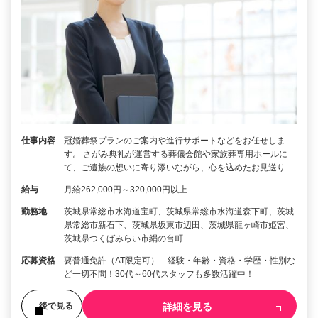
仕事内容
冠婚葬祭プランのご案内や進行サポートなどをお任せしま
す。 さがみ典礼が運営する葬儀会館や家族葬専用ホールに
て、ご遺族の想いに寄り添いながら、心を込めたお見送り…
給与
月給262,000円～320,000円以上
勤務地
茨城県常総市水海道宝町、茨城県常総市水海道森下町、茨城
県常総市新石下、茨城県坂東市辺田、茨城県龍ヶ崎市姫宮、
茨城県つくばみらい市絹の台町
応募資格
要普通免許（AT限定可） 経験・年齢・資格・学歴・性別な
ど一切不問！30代～60代スタッフも多数活躍中！
詳細を見る
後で見る