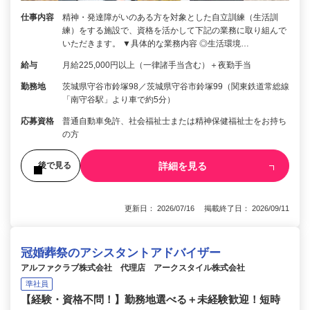
仕事内容
精神・発達障がいのある方を対象とした自立訓練（生活訓
練）をする施設で、資格を活かして下記の業務に取り組んで
いただきます。 ▼具体的な業務内容 ◎生活環境…
給与
月給225,000円以上（一律諸手当含む）＋夜勤手当
勤務地
茨城県守谷市鈴塚98／茨城県守谷市鈴塚99（関東鉄道常総線
「南守谷駅」より車で約5分）
応募資格
普通自動車免許、社会福祉士または精神保健福祉士をお持ち
の方
詳細を見る
後で見る
更新日： 2026/07/16 掲載終了日： 2026/09/11
冠婚葬祭のアシスタントアドバイザー
アルファクラブ株式会社 代理店 アークスタイル株式会社
準社員
【経験・資格不問！】勤務地選べる＋未経験歓迎！短時