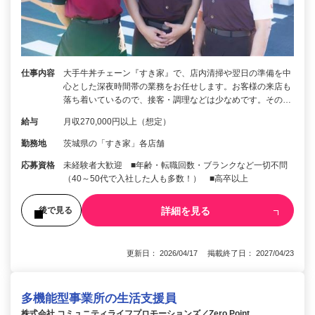
仕事内容
大手牛丼チェーン『すき家』で、店内清掃や翌日の準備を中
心とした深夜時間帯の業務をお任せします。お客様の来店も
落ち着いているので、接客・調理などは少なめです。その…
給与
月収270,000円以上（想定）
勤務地
茨城県の「すき家」各店舗
応募資格
未経験者大歓迎 ■年齢・転職回数・ブランクなど一切不問
（40～50代で入社した人も多数！） ■高卒以上
詳細を見る
後で見る
更新日： 2026/04/17 掲載終了日： 2027/04/23
多機能型事業所の生活支援員
株式会社 コミュニティライフプロモーションズ／Zero Point