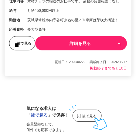
仕事内容
木材チップの輸送のお仕事です。 業務の変更範囲：なし
給与
月給450,000円以上
勤務地
茨城県常総市内守谷町きぬの里／※車庫は芽吹大橋近く
応募資格
要大型免許
詳細を見る
後で見る
更新日： 2026/06/22 掲載終了日： 2026/08/17
掲載終了まであと10日
1
気になる求人は
「
後で見る
」で保存！
会員登録なしで、
何件でも応募できます。