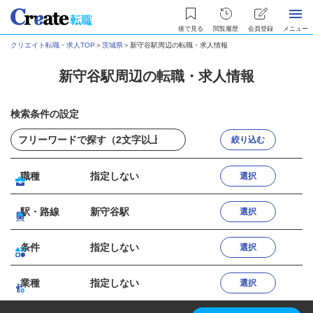
後で見る
閲覧履歴
会員登録
メニュー
クリエイト転職・求人TOP
＞
茨城県
＞
新守谷駅周辺の転職・求人情報
新守谷駅周辺の転職・求人情報
検索条件の設定
絞り込む
職種
指定しない
選択
駅・路線
新守谷駅
選択
条件
指定しない
選択
業種
指定しない
選択