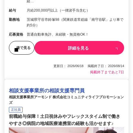
経…
給与
月給200,000円以上（一律諸手当含む）
勤務地
茨城県守谷市鈴塚98（関東鉄道常総線「南守谷駅」より車で
約5分）
応募資格
普通自動車免許、未経験・無資格OK！
詳細を見る
後で見る
更新日： 2026/06/18 掲載終了日： 2026/08/14
掲載終了まであと7日
相談支援事業所の相談支援専門員
相談支援事業所アーモンド 株式会社コミュニティライフプロモーション
ズ
正社員
前職給与保障！土日祝休みやフレックスタイム制で働き
やすさ◎病院の地域医療連携室の経験も活かせます♪