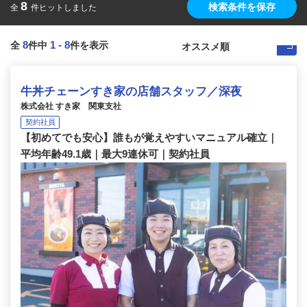
8
検索条件を保存
全
件ヒットしました
8
1
-
8
全
件中
件を表示
牛丼チェーンすき家の店舗スタッフ／深夜
株式会社 すき家 関東支社
契約社員
【初めてでも安心】誰もが覚えやすいマニュアル確立｜
平均年齢49.1歳｜最大9連休可｜契約社員