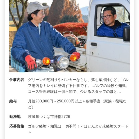
仕事内容
グリーンの芝刈りやバンカーならし、落ち葉掃除など、ゴル
フ場内をキレイに整備する仕事です。 ゴルフの経験や知識、
コース管理経験は一切不問で、今いるスタッフのほと…
給与
月給230,000円～250,000円以上＋各種手当（家族・役職な
ど）
勤務地
茨城県つくば市神郡2726
応募資格
ゴルフ経験・知識は一切不問！＜ほとんどが未経験スタート
＞