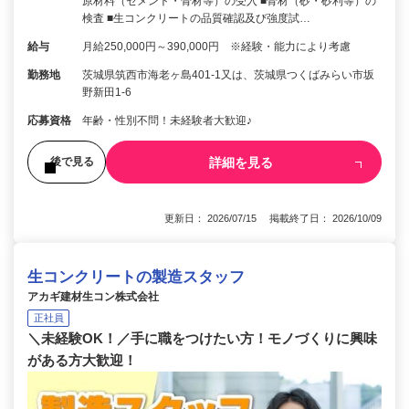
原材料（セメント・骨材等）の受入 ■骨材（砂・砂利等）の
検査 ■生コンクリートの品質確認及び強度試…
給与
月給250,000円～390,000円 ※経験・能力により考慮
勤務地
茨城県筑西市海老ヶ島401-1又は、茨城県つくばみらい市坂
野新田1-6
応募資格
年齢・性別不問！未経験者大歓迎♪
詳細を見る
後で見る
更新日： 2026/07/15 掲載終了日： 2026/10/09
生コンクリートの製造スタッフ
アカギ建材生コン株式会社
正社員
＼未経験OK！／手に職をつけたい方！モノづくりに興味
がある方大歓迎！