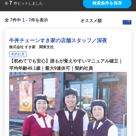
7
検索条件を保存
全
件ヒットしました
7
1
-
7
全
件中
件を表示
牛丼チェーンすき家の店舗スタッフ／深夜
株式会社 すき家 関東支社
契約社員
【初めてでも安心】誰もが覚えやすいマニュアル確立｜
平均年齢49.1歳｜最大9連休可｜契約社員