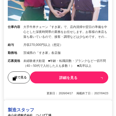
仕事内容
大手牛丼チェーン『すき家』で、店内清掃や翌日の準備を中
心とした深夜時間帯の業務をお任せします。お客様の来店も
落ち着いているので、接客・調理などは少なめです。その…
給与
月収270,000円以上（想定）
勤務地
茨城県の「すき家」各店舗
応募資格
未経験者大歓迎 ■年齢・転職回数・ブランクなど一切不問
（40～50代で入社した人も多数！） ■高卒以上
詳細を見る
後で見る
更新日： 2026/04/17 掲載終了日： 2027/04/23
製造スタッフ
金山化成株式会社 つくば工場