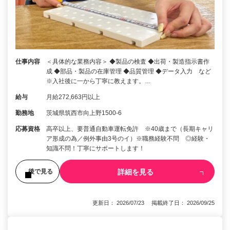
仕事内容
＜具体的な業務内容＞ ◆製品の検査 ◆出荷・製造指示書作
成 ◆部品・製品の在庫管理 ◆品質管理 ◆データ入力 など
※入社後に一から丁寧に教えます。…
給与
月給272,663円以上
勤務地
茨城県筑西市向上野1500-6
応募資格
高卒以上、要普通自動車運転免許 ※40歳まで（長期キャリ
ア形成の為／例外事由3号のイ）※職務経験不問 ◎経験・
知識不問！丁寧にサポートします！
詳細を見る
後で見る
更新日： 2026/07/23 掲載終了日： 2026/09/25