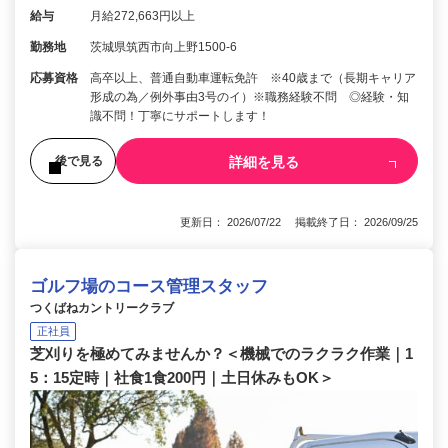
給与
月給272,663円以上
勤務地
茨城県筑西市向上野1500-6
応募資格
高卒以上、普通自動車運転免許 ※40歳まで（長期キャリア
形成の為／例外事由3号のイ）※職務経験不問 ◎経験・知
識不問！丁寧にサポートします！
詳細を見る
後で見る
更新日： 2026/07/22 掲載終了日： 2026/09/25
ゴルフ場のコース管理スタッフ
つくばねカントリークラブ
正社員
芝刈りを極めてみませんか？＜機械でのラクラク作業｜1
5：15定時｜社食1食200円｜土日休みもOK＞