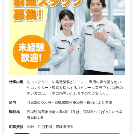
仕事内容
生コンクリートの製造業務がメイン。 専用の操作盤を使い､
生コンクリート製造を指示するオペレータ業務です｡ 経験の
無い方には、丁寧に指導いたしますのでご安心く…
給与
月給250,000円～390,000円 ※経験・能力により考慮
勤務地
茨城県筑西市海老ヶ島401-1又は、茨城県つくばみらい市坂
野新田1-6
応募資格
年齢・性別不問！経験者優遇