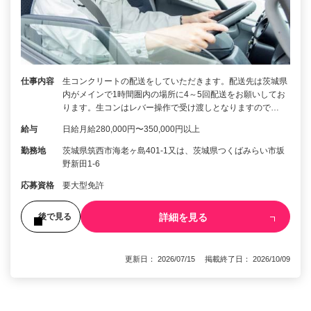
仕事内容
生コンクリートの配送をしていただきます。配送先は茨城県
内がメインで1時間圏内の場所に4～5回配送をお願いしてお
ります。生コンはレバー操作で受け渡しとなりますので…
給与
日給月給280,000円〜350,000円以上
勤務地
茨城県筑西市海老ヶ島401-1又は、茨城県つくばみらい市坂
野新田1-6
応募資格
要大型免許
詳細を見る
後で見る
更新日： 2026/07/15 掲載終了日： 2026/10/09
1