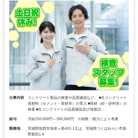
仕事内容
コンクリート製品の検査や品質確認など。 ■生コンクリート
原材料（セメント・骨材等）の受入 ■骨材（砂・砂利等）の
検査 ■生コンクリートの品質確認及び強度試…
給与
月給250,000円～390,000円 ※経験・能力により考慮
勤務地
茨城県筑西市海老ヶ島401-1又は、茨城県つくばみらい市坂
野新田1-6