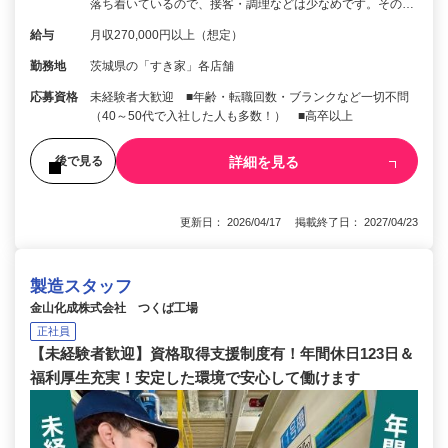
落ち着いているので、接客・調理などは少なめです。その…
給与
月収270,000円以上（想定）
勤務地
茨城県の「すき家」各店舗
応募資格
未経験者大歓迎 ■年齢・転職回数・ブランクなど一切不問
（40～50代で入社した人も多数！） ■高卒以上
詳細を見る
後で見る
更新日： 2026/04/17 掲載終了日： 2027/04/23
製造スタッフ
金山化成株式会社 つくば工場
正社員
【未経験者歓迎】資格取得支援制度有！年間休日123日＆
福利厚生充実！安定した環境で安心して働けます