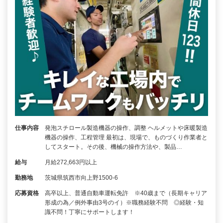
仕事内容
発泡スチロール製造機器の操作、調整 ヘルメットや床暖製造
機器の操作、工程管理 最初は、現場で、ものづくり作業者と
してスタート。その後、機械の操作方法や、製品…
給与
月給272,663円以上
勤務地
茨城県筑西市向上野1500-6
応募資格
高卒以上、普通自動車運転免許 ※40歳まで（長期キャリア
形成の為／例外事由3号のイ）※職務経験不問 ◎経験・知
識不問！丁寧にサポートします！