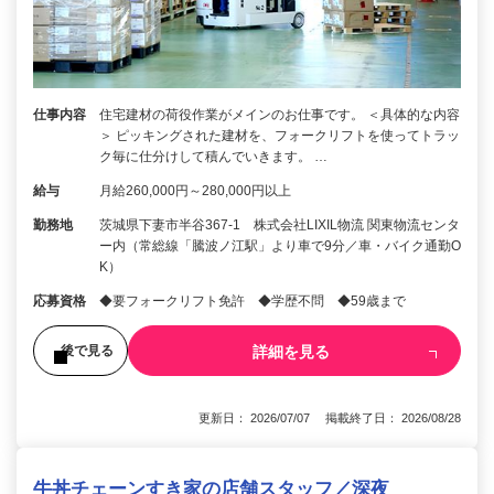
仕事内容
住宅建材の荷役作業がメインのお仕事です。 ＜具体的な内容
＞ ピッキングされた建材を、フォークリフトを使ってトラッ
ク毎に仕分けして積んでいきます。 …
給与
月給260,000円～280,000円以上
勤務地
茨城県下妻市半谷367-1 株式会社LIXIL物流 関東物流センタ
ー内（常総線「騰波ノ江駅」より車で9分／車・バイク通勤O
K）
応募資格
◆要フォークリフト免許 ◆学歴不問 ◆59歳まで
詳細を見る
後で見る
更新日： 2026/07/07 掲載終了日： 2026/08/28
牛丼チェーンすき家の店舗スタッフ／深夜