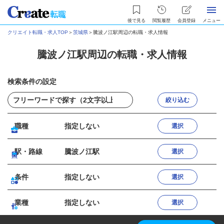
後で見る
閲覧履歴
会員登録
メニュー
クリエイト転職・求人TOP
＞
茨城県
＞
騰波ノ江駅周辺の転職・求人情報
騰波ノ江駅周辺の転職・求人情報
検索条件の設定
絞り込む
職種
指定しない
選択
駅・路線
騰波ノ江駅
選択
条件
指定しない
選択
業種
指定しない
選択