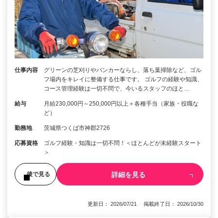
仕事内容
グリーンの芝刈りやバンカーならし、落ち葉掃除など、ゴル
フ場内をキレイに整備する仕事です。 ゴルフの経験や知識、
コース管理経験は一切不問で、今いるスタッフのほと…
給与
月給230,000円～250,000円以上＋各種手当（家族・役職な
ど）
勤務地
茨城県つくば市神郡2726
応募資格
ゴルフ経験・知識は一切不問！＜ほとんどが未経験スタート
＞
詳細を見る
後で見る
更新日： 2026/07/21 掲載終了日： 2026/10/30