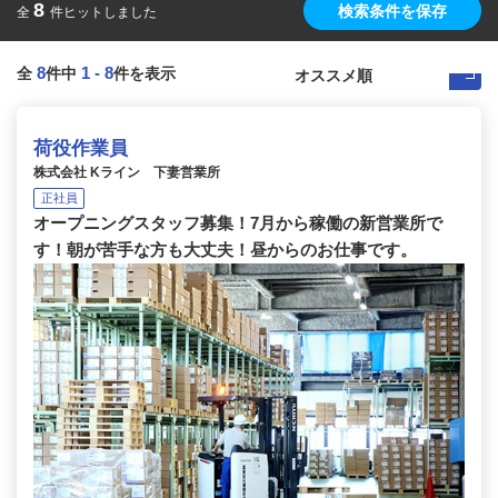
8
検索条件を保存
全
件ヒットしました
8
1
-
8
全
件中
件を表示
荷役作業員
株式会社 Kライン 下妻営業所
正社員
オープニングスタッフ募集！7月から稼働の新営業所で
す！朝が苦手な方も大丈夫！昼からのお仕事です。