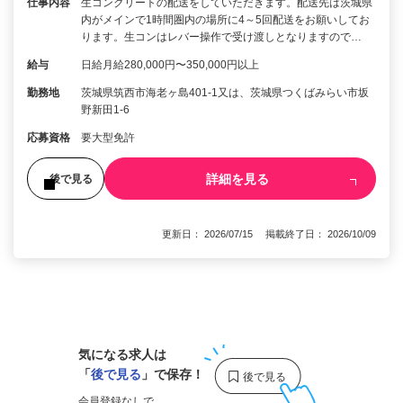
仕事内容
生コンクリートの配送をしていただきます。配送先は茨城県
内がメインで1時間圏内の場所に4～5回配送をお願いしてお
ります。生コンはレバー操作で受け渡しとなりますので…
給与
日給月給280,000円〜350,000円以上
勤務地
茨城県筑西市海老ヶ島401-1又は、茨城県つくばみらい市坂
野新田1-6
応募資格
要大型免許
詳細を見る
後で見る
更新日： 2026/07/15 掲載終了日： 2026/10/09
1
気になる求人は
「
後で見る
」で保存！
会員登録なしで、