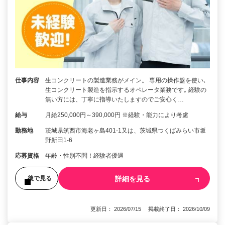
仕事内容
生コンクリートの製造業務がメイン。 専用の操作盤を使い､
生コンクリート製造を指示するオペレータ業務です｡ 経験の
無い方には、丁寧に指導いたしますのでご安心く…
給与
月給250,000円～390,000円 ※経験・能力により考慮
勤務地
茨城県筑西市海老ヶ島401-1又は、茨城県つくばみらい市坂
野新田1-6
応募資格
年齢・性別不問！経験者優遇
詳細を見る
後で見る
更新日： 2026/07/15 掲載終了日： 2026/10/09