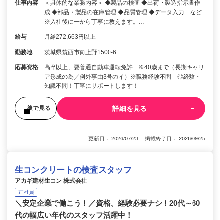
仕事内容
＜具体的な業務内容＞ ◆製品の検査 ◆出荷・製造指示書作
成 ◆部品・製品の在庫管理 ◆品質管理 ◆データ入力 など
※入社後に一から丁寧に教えます。…
給与
月給272,663円以上
勤務地
茨城県筑西市向上野1500-6
応募資格
高卒以上、要普通自動車運転免許 ※40歳まで（長期キャリ
ア形成の為／例外事由3号のイ）※職務経験不問 ◎経験・
知識不問！丁寧にサポートします！
詳細を見る
後で見る
更新日： 2026/07/23 掲載終了日： 2026/09/25
生コンクリートの検査スタッフ
アカギ建材生コン 株式会社
正社員
＼安定企業で働こう！／資格、経験必要ナシ！20代～60
代の幅広い年代のスタッフ活躍中！