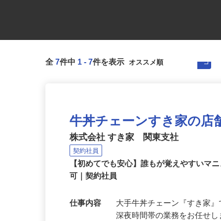
全
7
件中
1
-
7
件を表示
牛丼チェーンすき家の店
株式会社 すき家 関東支社
契約社員
【初めてでも安心】誰もが覚えやすいマニュ
可｜契約社員
仕事内容
大手牛丼チェーン『すき家