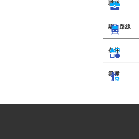
職種
駅・路線
条件
業種