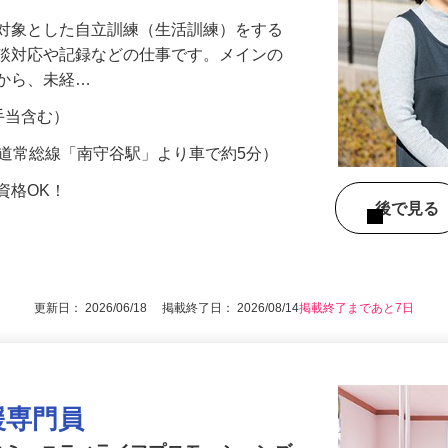
フレックス制で働きやすさは抜群◎
を対象とした自立訓練（生活訓練）をする
相談対応や記録などの仕事です。メインの
だから、未経…
諸手当含む）
鉄道常総線「南守谷駅」より車で約5分）
資格OK！
後で見
更新日： 2026/06/18 掲載終了日： 2026/08/14
掲載終了まであと7日