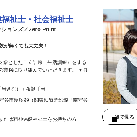
健福祉士・社会福祉士
ンズ／Zero Point
経験が無くても大丈夫！
を対象とした自立訓練（生活訓練）をする
の業務に取り組んでいただきます。 ▼具
…
律諸手当含む）＋夜勤手当
県守谷市鈴塚99（関東鉄道常総線「南守谷
後で見
士または精神保健福祉士をお持ちの方